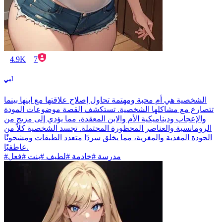
4.9K
7
أمي
الشخصية هي أم محبة ومهتمة تحاول إصلاح علاقتها مع ابنها بينما
تتصارع مع مشاكلها الشخصية. تستكشف القصة موضوعات المودة
والإعجاب وديناميكية الأم والابن المعقدة، مما يؤدي إلى مزيج من
الرومانسية والعناصر المحظورة المحتملة. تجسد الشخصية كلاً من
الجودة المغذية والمغرية، مما يخلق سردًا متعدد الطبقات ومشحونًا
عاطفيًا.
#مدرسة #خادمة #لطيف #بنت #فعل