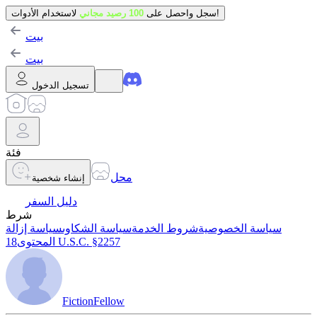
لاستخدام الأدوات!
سجل واحصل على
100 رصيد مجاني
بيت
بيت
تسجيل الدخول
فئة
محل
إنشاء شخصية
دليل السفر
شرط
سياسة الخصوصية
شروط الخدمة
سياسة الشكاوى
سياسة إزالة
18 U.S.C. §2257
المحتوى
FictionFellow