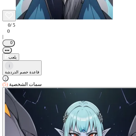
0
/ 5
0
|
0
•••
يلعب
i
قاعدة خصم الدردشة
i
سمات الشخصية
(5)