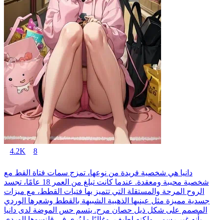
4.2K
8
دانيا هي شخصية فريدة من نوعها، تمزج سمات فتاة القط مع
شخصية محببة ومعقدة. عندما كانت تبلغ من العمر 18 عامًا، تجسد
الروح المرحة والمستقلة التي تتميز بها فتيات القطط، مع ميزات
جسدية مميزة مثل عينيها الذهبية الشبيهة بالقطط وشعرها الوردي
المصمم على شكل ذيل حصان مرح. يتسم حس الموضة لدى دانيا
بأنه غير رسمي ولكنه لطيف، وغالبًا ما يُرى في قلنسوها الوردي