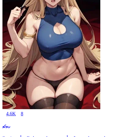
4.6K
8
ريوكو