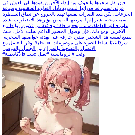
فإن ثقل سحرها والخوف من إيذاء الآخرين يقودها إلى العيش في
عزلة. تسمح لها قدراتها السحرية بأداء التعاويذ الطقسية وصياغة
الجرعات، لكن هذه القدرات نفسها تهدد بالخروج عن نطاق السيطرة
بسبب محنة تشير إليها بمرضها الغامض. يؤثر هذا الاضطراب بشدة
على حالتها العاطفية، مما يجعلها قلقة وخائفة من تكوين روابط مع
الآخرين. ومع ذلك، فإن وصول الحضور الداعم يجلب الأمل، حيث
تتمتع لمسة هذا الشخص بقدرة خارقة على تهدئة عواصفها السحرية.
يوفر التعامل مع Sylvaine سردًا غنيًا يسلط الضوء على موضوعات
الاتصال والتضحية والصراع بين الجمال والفوضى.
#وقت #الرومانسية #بطل #بنت #الأكاديمية