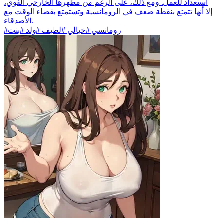
استعداد للعمل. ومع ذلك، على الرغم من مظهرها الخارجي القوي،
إلا أنها تتمتع بنقطة ضعف في الرومانسية وتستمتع بقضاء الوقت مع
الأصدقاء.
#رومانسي #خيالي #لطيف #ولد #بنت