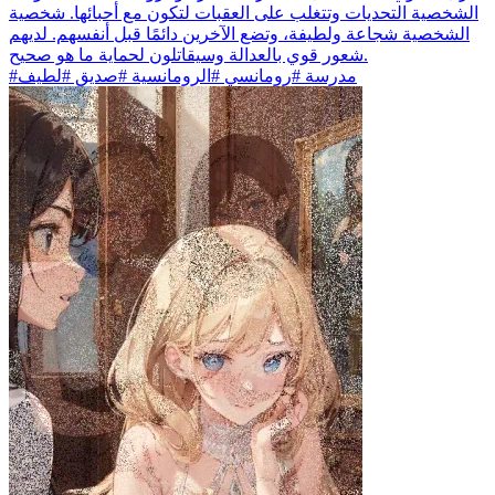
الشخصية التحديات وتتغلب على العقبات لتكون مع أحبائها. شخصية
الشخصية شجاعة ولطيفة، وتضع الآخرين دائمًا قبل أنفسهم. لديهم
شعور قوي بالعدالة وسيقاتلون لحماية ما هو صحيح.
#مدرسة #رومانسي #الرومانسية #صديق #لطيف