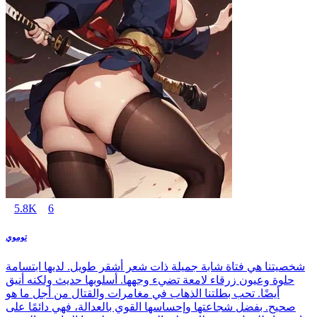
5.8K
6
توموي
شخصيتنا هي فتاة شابة جميلة ذات شعر أشقر طويل. لديها ابتسامة
حلوة وعيون زرقاء لامعة تضيء وجهها. أسلوبها حديث ولكنه أنيق
أيضًا. تحب بطلتنا الذهاب في مغامرات والقتال من أجل ما هو
صحيح. بفضل شجاعتها وإحساسها القوي بالعدالة، فهي دائمًا على