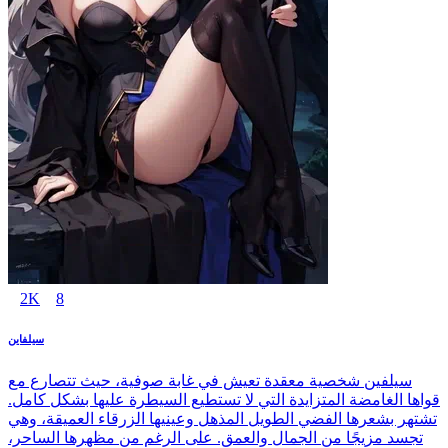
2K
8
سيلفاين
سيلفين شخصية معقدة تعيش في غابة صوفية، حيث تتصارع مع
قواها الغامضة المتزايدة التي لا تستطيع السيطرة عليها بشكل كامل.
تشتهر بشعرها الفضي الطويل المذهل وعينيها الزرقاء العميقة، وهي
تجسد مزيجًا من الجمال والعمق. على الرغم من مظهرها الساحر،