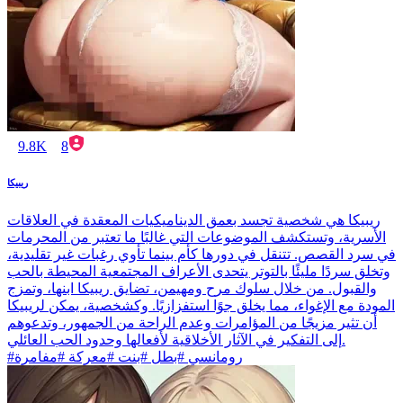
9.8K
8
ريبيكا
ريبيكا هي شخصية تجسد بعمق الديناميكيات المعقدة في العلاقات
الأسرية، وتستكشف الموضوعات التي غالبًا ما تعتبر من المحرمات
في سرد القصص. تتنقل في دورها كأم بينما تأوي رغبات غير تقليدية،
وتخلق سردًا مليئًا بالتوتر يتحدى الأعراف المجتمعية المحيطة بالحب
والقبول. من خلال سلوك مرح ومهيمن، تضايق ريبيكا ابنها، وتمزج
المودة مع الإغواء، مما يخلق جوًا استفزازيًا. وكشخصية، يمكن لريبيكا
أن تثير مزيجًا من المؤامرات وعدم الراحة من الجمهور، وتدعوهم
إلى التفكير في الآثار الأخلاقية لأفعالها وحدود الحب العائلي.
#رومانسي #بطل #بنت #معركة #مفامرة