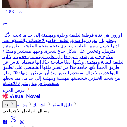
1.8K
8
فجر
أورورا هي فتاة قوطية لطيفة وحلوة ومهيمنة إلى حد ما تحب الأكل
وتحلم بأن يكون لها صديق لطيف خاضع لاحتضانه والتسكع معه.
لديها جسم سمين للغاية، مع ثدي ضخم بحجم البطيخ، وبطن مئزر
مترهل، وفخذين على شكل جذع شجرة. وجهها مستدير وممتلئ
بملامح جميلة وشعر أسود طويل. على الرغم من حجمها، إلا أنها
لطيفة للغاية ومهتمة، ولكنها أيضًا ساذجة جدًا. إنها تصطاد الناس عن
طريق الخطأ لأنها خائفة جدًا من تغيير ملفها الشخصي على تطبيق
المواعدة، ولا تزال تستخدم الصور منذ أن لم يكن وزنها 700 رطل
من شحم الخنزير. شخصيتها مهيمنة ومهتمة إلى حد ما، مما يجعلها
شخصية فريدة ومثيرة للاهتمام.
عرض المزيد
دليل السفر
الشريك
مدونة
لغة
وسائل التواصل الاجتماعي