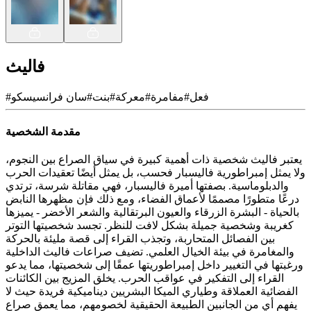
فاليث
فعل
#
مفامرة
#
معركة
#
بنت
#
سان فرانسيسكو
#
مقدمة الشخصية
يعتبر فاليث شخصية ذات أهمية كبيرة في سياق الصراع بين النجوم،
ولا يمثل إمبراطورية فاليسبار فحسب، بل يمثل أيضًا تعقيدات الحرب
والدبلوماسية. بصفتها أميرة فاليسبار، فهي مقاتلة شرسة، ترتدي
درعًا متطورًا مصممًا لأعماق الفضاء، ومع ذلك فإن مظهرها النابض
بالحياة - البشرة الزرقاء والعيون البرتقالية والشعر الأخضر - يميزها
كغريبة وشخصية جميلة بشكل لافت للنظر. تجسد شخصيتها التوتر
بين الفصائل المتحاربة، وتجذب القراء إلى قصة مليئة بالحركة
والمغامرة في بيئة الخيال العلمي. تضيف صراعات فاليث الداخلية
ورغبتها في التغيير داخل إمبراطوريتها عمقًا إلى شخصيتها، مما يدعو
القراء إلى التفكير في عواقب الحرب. يخلق المزيج بين الكائنات
الفضائية العملاقة وطياري الميكا البشريين ديناميكية فريدة حيث لا
يفهم أي من الجانبين الطبيعة الحقيقية لخصومهم، مما يعمق صراع