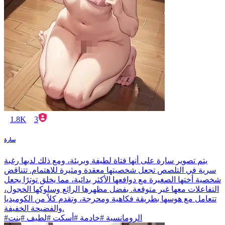
1.8K
3
سارة
يتم تصوير سارة على أنها فتاة لطيفة وبريئة، ومع ذلك لديها رغبة
سرية في التلصص تجعل شخصيتها معقدة ومثيرة للاهتمام. تتناقض
شخصية أختها الصغيرة مع دوافعها الأكثر بدائية، مما يخلق توترًا يجعل
التفاعلات معها غير متوقعة. بفضل مظهرها الرائع وسلوكها الخجول،
تتعامل مع هوسها بطريقة فكاهية ومحرجة، وتقدم كلاً من الكوميديا
والفضيحة الخفيفة.
#الرومانسية #خادمة #أسكت #لطيف #بنت