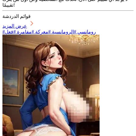
تقييمًا!
قوائم الدردشة
عرض المزيد
#رومانسي #الرومانسية #معركة #مفامرة #فعل