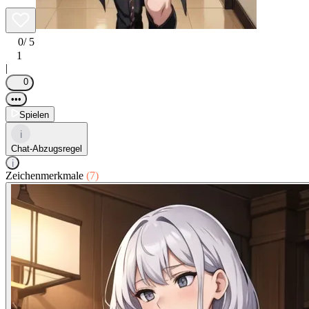
0
/ 5
1
|
0
•••
Spielen
i
Chat-Abzugsregel
i
Zeichenmerkmale
(7)