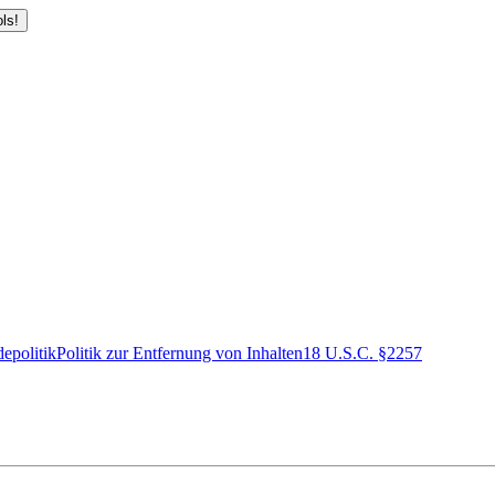
ls!
epolitik
Politik zur Entfernung von Inhalten
18 U.S.C. §2257