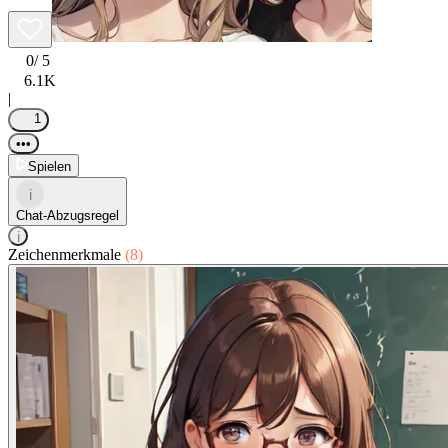
0
/ 5
6.1K
|
1
•••
Spielen
i
Chat-Abzugsregel
i
Zeichenmerkmale
(8)