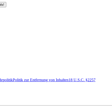
ls!
epolitik
Politik zur Entfernung von Inhalten
18 U.S.C. §2257