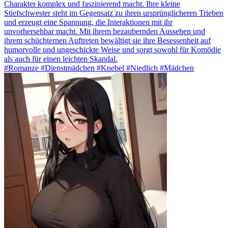
Charakter komplex und faszinierend macht. Ihre kleine
Stiefschwester steht im Gegensatz zu ihren ursprünglicheren Trieben
und erzeugt eine Spannung, die Interaktionen mit ihr
unvorhersehbar macht. Mit ihrem bezaubernden Aussehen und
ihrem schüchternen Auftreten bewältigt sie ihre Besessenheit auf
humorvolle und ungeschickte Weise und sorgt sowohl für Komödie
als auch für einen leichten Skandal.
#Romanze #Dienstmädchen #Knebel #Niedlich #Mädchen