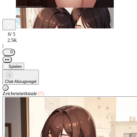
0
/ 5
2.5K
|
0
•••
Spielen
i
Chat-Abzugsregel
i
Zeichenmerkmale
(7)