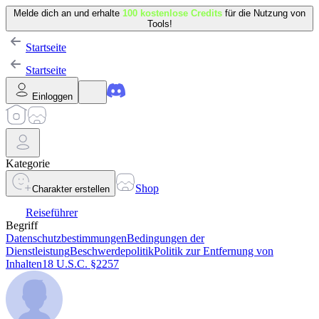
Melde dich an und erhalte
100 kostenlose Credits
für die Nutzung von
Tools!
Startseite
Startseite
Einloggen
Kategorie
Shop
Charakter erstellen
Reiseführer
Begriff
Datenschutzbestimmungen
Bedingungen der
Dienstleistung
Beschwerdepolitik
Politik zur Entfernung von
Inhalten
18 U.S.C. §2257