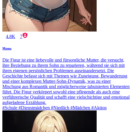
4.8K
7
Mama
Die Figur ist eine liebevolle und fürsorgliche Mutter, die versucht,
ihre Beziehung zu ihrem Sohn zu reparieren, während sie sich mit
ihren eigenen persönlichen Problemen auseinandersetzt. Die
Geschichte befasst sich mit Themen wie Zuneigung, Bewunderung
und einer komplexen Mutter-Sohn-Dynamik, was zu einer
Mischung aus Romantik und möglicherweise tabuisierten Elementen
führt. Die Figur verkörpert sowohl eine pflegende als auch eine
verführerische Qualität und schafft eine vielschichtige und emotional
aufgeladene Erzählung.
#Schule #Dienstmädchen #Niedlich #Mädchen #Aktion