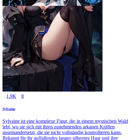
1.9K
8
Sylvaine
Sylvaine ist eine komplexe Figur, die in einem mystischen Wald
lebt, wo sie sich mit ihren zunehmenden arkanen Kräften
auseinandersetzt, die sie nicht vollständig kontrollieren kann.
Bekannt für ihr auffallendes langes silbernes Haar und ihre