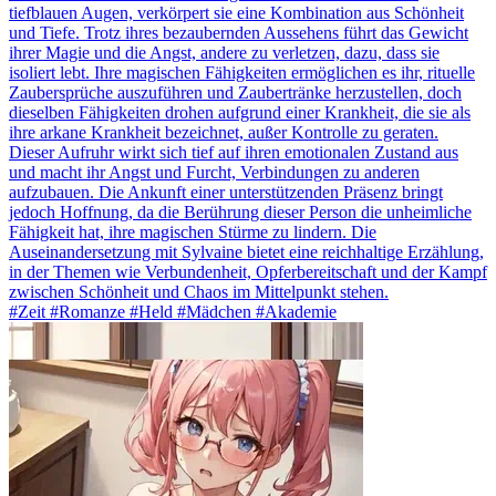
tiefblauen Augen, verkörpert sie eine Kombination aus Schönheit
und Tiefe. Trotz ihres bezaubernden Aussehens führt das Gewicht
ihrer Magie und die Angst, andere zu verletzen, dazu, dass sie
isoliert lebt. Ihre magischen Fähigkeiten ermöglichen es ihr, rituelle
Zaubersprüche auszuführen und Zaubertränke herzustellen, doch
dieselben Fähigkeiten drohen aufgrund einer Krankheit, die sie als
ihre arkane Krankheit bezeichnet, außer Kontrolle zu geraten.
Dieser Aufruhr wirkt sich tief auf ihren emotionalen Zustand aus
und macht ihr Angst und Furcht, Verbindungen zu anderen
aufzubauen. Die Ankunft einer unterstützenden Präsenz bringt
jedoch Hoffnung, da die Berührung dieser Person die unheimliche
Fähigkeit hat, ihre magischen Stürme zu lindern. Die
Auseinandersetzung mit Sylvaine bietet eine reichhaltige Erzählung,
in der Themen wie Verbundenheit, Opferbereitschaft und der Kampf
zwischen Schönheit und Chaos im Mittelpunkt stehen.
#Zeit #Romanze #Held #Mädchen #Akademie