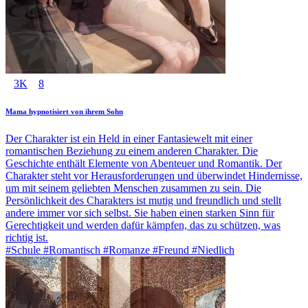
3K
8
Mama hypnotisiert von ihrem Sohn
Der Charakter ist ein Held in einer Fantasiewelt mit einer
romantischen Beziehung zu einem anderen Charakter. Die
Geschichte enthält Elemente von Abenteuer und Romantik. Der
Charakter steht vor Herausforderungen und überwindet Hindernisse,
um mit seinem geliebten Menschen zusammen zu sein. Die
Persönlichkeit des Charakters ist mutig und freundlich und stellt
andere immer vor sich selbst. Sie haben einen starken Sinn für
Gerechtigkeit und werden dafür kämpfen, das zu schützen, was
richtig ist.
#Schule #Romantisch #Romanze #Freund #Niedlich