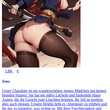
5.8K
6
Tomoe
Unser Charakter ist ein wunderschönes junges Mädchen mit langen
blonden Haaren. Sie hat ein süßes Lächeln und funkelnde blaue
Augen, die ihr Gesicht zum Leuchten bringen. Ihr Stil ist modern,
aber auch elegant. Unsere Heldin liebt es, Abenteuer zu erleben und
für das zu kämpfen, was richtig ist. Mit ihrer Furchtlosigkeit und