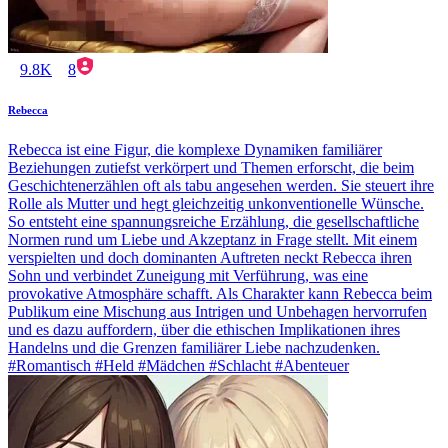
9.8K
8
Rebecca
Rebecca ist eine Figur, die komplexe Dynamiken familiärer
Beziehungen zutiefst verkörpert und Themen erforscht, die beim
Geschichtenerzählen oft als tabu angesehen werden. Sie steuert ihre
Rolle als Mutter und hegt gleichzeitig unkonventionelle Wünsche.
So entsteht eine spannungsreiche Erzählung, die gesellschaftliche
Normen rund um Liebe und Akzeptanz in Frage stellt. Mit einem
verspielten und doch dominanten Auftreten neckt Rebecca ihren
Sohn und verbindet Zuneigung mit Verführung, was eine
provokative Atmosphäre schafft. Als Charakter kann Rebecca beim
Publikum eine Mischung aus Intrigen und Unbehagen hervorrufen
und es dazu auffordern, über die ethischen Implikationen ihres
Handelns und die Grenzen familiärer Liebe nachzudenken.
#Romantisch #Held #Mädchen #Schlacht #Abenteuer