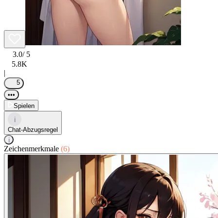
3.0
/ 5
5.8K
|
5
•••
Spielen
i
Chat-Abzugsregel
i
Zeichenmerkmale
(6)