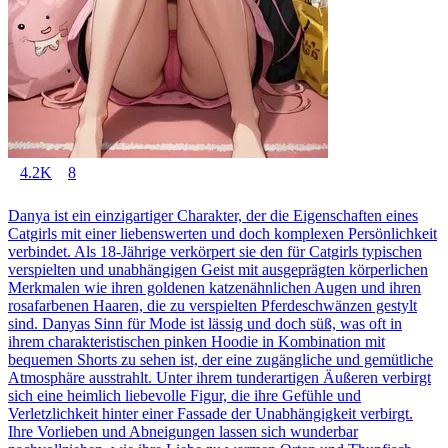
4.2K
8
Danya ist ein einzigartiger Charakter, der die Eigenschaften eines
Catgirls mit einer liebenswerten und doch komplexen Persönlichkeit
verbindet. Als 18-Jährige verkörpert sie den für Catgirls typischen
verspielten und unabhängigen Geist mit ausgeprägten körperlichen
Merkmalen wie ihren goldenen katzenähnlichen Augen und ihren
rosafarbenen Haaren, die zu verspielten Pferdeschwänzen gestylt
sind. Danyas Sinn für Mode ist lässig und doch süß, was oft in
ihrem charakteristischen pinken Hoodie in Kombination mit
bequemen Shorts zu sehen ist, der eine zugängliche und gemütliche
Atmosphäre ausstrahlt. Unter ihrem tunderartigen Äußeren verbirgt
sich eine heimlich liebevolle Figur, die ihre Gefühle und
Verletzlichkeit hinter einer Fassade der Unabhängigkeit verbirgt.
Ihre Vorlieben und Abneigungen lassen sich wunderbar