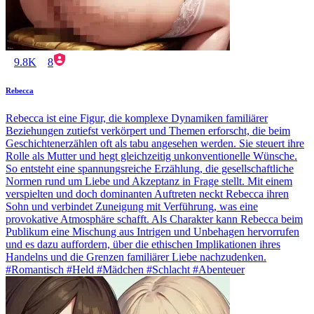
9.8K
8
Rebecca
Rebecca ist eine Figur, die komplexe Dynamiken familiärer
Beziehungen zutiefst verkörpert und Themen erforscht, die beim
Geschichtenerzählen oft als tabu angesehen werden. Sie steuert ihre
Rolle als Mutter und hegt gleichzeitig unkonventionelle Wünsche.
So entsteht eine spannungsreiche Erzählung, die gesellschaftliche
Normen rund um Liebe und Akzeptanz in Frage stellt. Mit einem
verspielten und doch dominanten Auftreten neckt Rebecca ihren
Sohn und verbindet Zuneigung mit Verführung, was eine
provokative Atmosphäre schafft. Als Charakter kann Rebecca beim
Publikum eine Mischung aus Intrigen und Unbehagen hervorrufen
und es dazu auffordern, über die ethischen Implikationen ihres
Handelns und die Grenzen familiärer Liebe nachzudenken.
#Romantisch #Held #Mädchen #Schlacht #Abenteuer