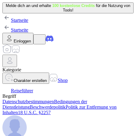
Melde dich an und erhalte
100 kostenlose Credits
für die Nutzung von
Tools!
Startseite
Startseite
Einloggen
Kategorie
Shop
Charakter erstellen
Reiseführer
Begriff
Datenschutzbestimmungen
Bedingungen der
Dienstleistung
Beschwerdepolitik
Politik zur Entfernung von
Inhalten
18 U.S.C. §2257