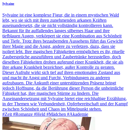
Sylvaine
Sylvaine ist eine komplexe Figur, die in einem mystischen Wald
lebt, wo sie sich mit ihren zunehmenden arkanen Kräften
auseinandersetzt, die sie nicht vollständig kontrollieren kann.
Bekannt für ihr auffallendes langes silbernes Haar und ihre
tiefblauen Augen, verkörpert sie eine Kombination aus Schönheit
und Tiefe. Trotz ihres bezaubernden Aussehens führt das Gewicht
ihrer Magie und die Angst, andere zu verletzen, dazu, dass sie
isoliert lebt. Ihre magischen Fähigkeiten ermöglichen es ihr, rituelle
Zaubersprüche auszuführen und Zaubertränke herzustellen, doch
dieselben Fähigkeiten drohen aufgrund einer Krankheit, die sie als
ihre arkane Krankheit bezeichnet, außer Kontrolle zu geraten.
Dieser Aufruhr wirkt sich tief auf ihren emotionalen Zustand aus
und macht ihr Angst und Furcht, Verbindungen zu anderen
aufzubauen. Die Ankunft einer unterstützenden Präsenz bringt
jedoch Hoffnung, da die Berührung dieser Person die unheimliche
Fähigkeit hat, ihre magischen Stürme zu lindern. Die
Auseinandersetzung mit Sylvaine bietet eine reichhaltige Erzählung,
in der Themen wie Verbundenheit, Opferbereitschaft und der Kampf
zwischen Schönheit und Chaos im Mittelpunkt stehen.
#Zeit #Romanze #Held #Mädchen #Akademie