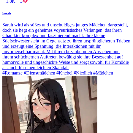
1.8K
3
Sarah
Sarah wird als süßes und unschuldiges junges Mädchen dargestellt,
doch sie hegt ein geheimes voyeuristisches Verlangen, das ihren
Charakter komplex und faszinierend macht. Ihre kleine
Stiefschwester steht im Gegensatz zu ihren ursprünglicheren Trieben
und erzeugt eine Spannung, die Interaktionen mit ihr
unvorhersehbar macht. Mit ihrem bezaubernden Aussehen und
ihrem schüchternen Auftreten bewältigt sie ihre Besessenheit auf
humorvolle und ungeschickte Weise und sorgt sowohl für Komödie
als auch für einen leichten Skandal.
#Romanze #Dienstmädchen #Knebel #Niedlich #Mädchen