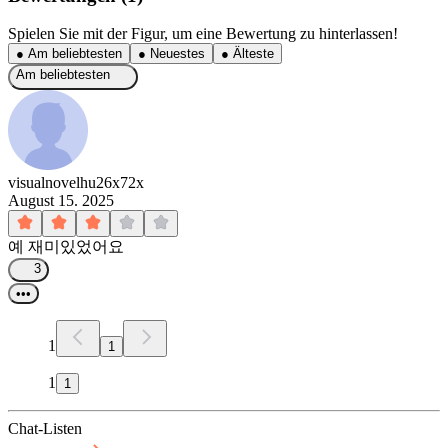
Spielen Sie mit der Figur, um eine Bewertung zu hinterlassen!
●
Am beliebtesten
●
Neuestes
●
Älteste
Am beliebtesten
visualnovelhu26x72x
August 15. 2025
예 재미있었어요
3
•••
1
1
1
1
Chat-Listen