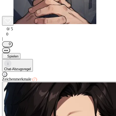
0
/ 5
0
|
0
•••
Spielen
i
Chat-Abzugsregel
i
Zeichenmerkmale
(7)