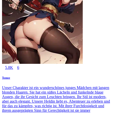
5.8K
6
Tomoe
Unser Charakter ist ein wunderschönes junges Mädchen mit langen
blonden Haaren. Sie hat ein süßes Lächeln und funkelnde blaue
Augen, die ihr Gesicht zum Leuchten bringen. Ihr Stil ist modern,
aber auch elegant. Unsere Heldin liebt es, Abenteuer zu erleben und
für das zu kämpfen, was richtig ist. Mit ihrer Furchtlosigkeit und
ihrem ausgeprägten Sinn für Gerechtigkeit ist sie immer