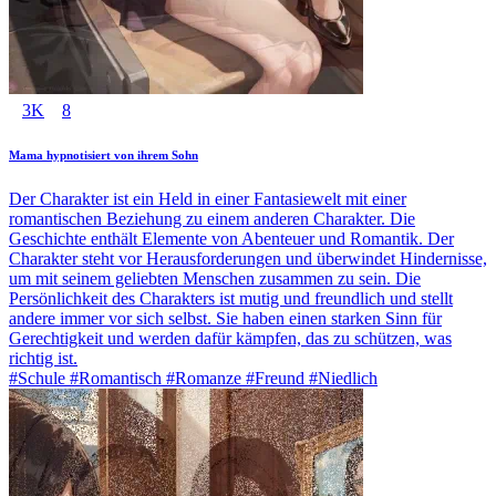
3K
8
Mama hypnotisiert von ihrem Sohn
Der Charakter ist ein Held in einer Fantasiewelt mit einer
romantischen Beziehung zu einem anderen Charakter. Die
Geschichte enthält Elemente von Abenteuer und Romantik. Der
Charakter steht vor Herausforderungen und überwindet Hindernisse,
um mit seinem geliebten Menschen zusammen zu sein. Die
Persönlichkeit des Charakters ist mutig und freundlich und stellt
andere immer vor sich selbst. Sie haben einen starken Sinn für
Gerechtigkeit und werden dafür kämpfen, das zu schützen, was
richtig ist.
#Schule #Romantisch #Romanze #Freund #Niedlich