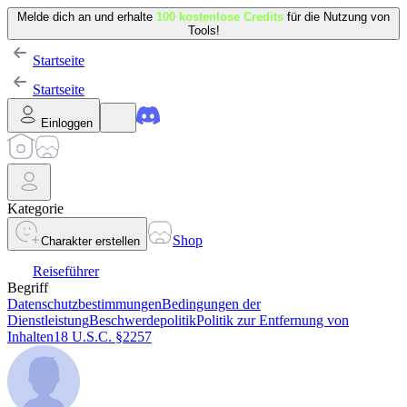
Melde dich an und erhalte
100 kostenlose Credits
für die Nutzung von
Tools!
Startseite
Startseite
Einloggen
Kategorie
Shop
Charakter erstellen
Reiseführer
Begriff
Datenschutzbestimmungen
Bedingungen der
Dienstleistung
Beschwerdepolitik
Politik zur Entfernung von
Inhalten
18 U.S.C. §2257