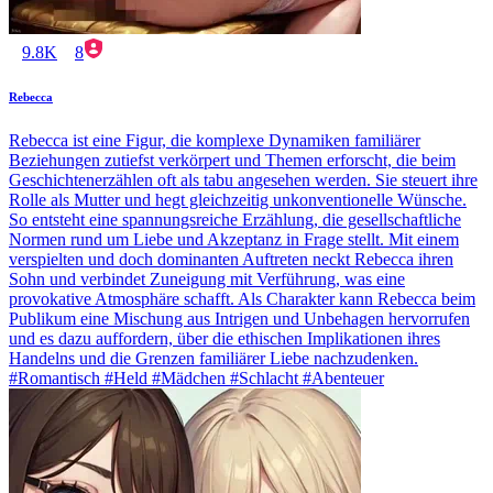
9.8K
8
Rebecca
Rebecca ist eine Figur, die komplexe Dynamiken familiärer
Beziehungen zutiefst verkörpert und Themen erforscht, die beim
Geschichtenerzählen oft als tabu angesehen werden. Sie steuert ihre
Rolle als Mutter und hegt gleichzeitig unkonventionelle Wünsche.
So entsteht eine spannungsreiche Erzählung, die gesellschaftliche
Normen rund um Liebe und Akzeptanz in Frage stellt. Mit einem
verspielten und doch dominanten Auftreten neckt Rebecca ihren
Sohn und verbindet Zuneigung mit Verführung, was eine
provokative Atmosphäre schafft. Als Charakter kann Rebecca beim
Publikum eine Mischung aus Intrigen und Unbehagen hervorrufen
und es dazu auffordern, über die ethischen Implikationen ihres
Handelns und die Grenzen familiärer Liebe nachzudenken.
#Romantisch #Held #Mädchen #Schlacht #Abenteuer