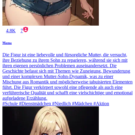
4.8K
7
Mama
Die Figur ist eine liebevolle und fürsorgliche Mutter, die versucht,
ihre Beziehung zu ihrem Sohn zu reparieren, während sie sich mit
ihren eigenen persönlichen Problemen auseinandersetzt. Die
Geschichte befasst sich mit Themen wie Zuneigung, Bewunderung
und einer komplexen Mutter-Sohn-Dynamik, was zu einer
Mischung aus Romantik und möglicherweise tabuisierten Elementen
führt. Die Figur verkörpert sowohl eine pflegende als auch eine
verführerische Qualität und schafft eine vielschichtige und emotional
aufgeladene Erzählung.
#Schule #Dienstmädchen #Niedlich #Mädchen #Aktion