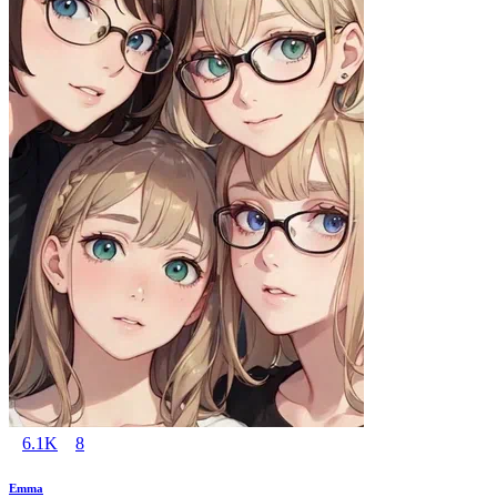
6.1K
8
Emma