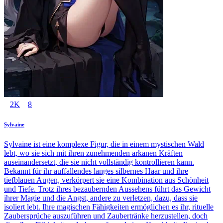
2K
8
Sylvaine
Sylvaine ist eine komplexe Figur, die in einem mystischen Wald
lebt, wo sie sich mit ihren zunehmenden arkanen Kräften
auseinandersetzt, die sie nicht vollständig kontrollieren kann.
Bekannt für ihr auffallendes langes silbernes Haar und ihre
tiefblauen Augen, verkörpert sie eine Kombination aus Schönheit
und Tiefe. Trotz ihres bezaubernden Aussehens führt das Gewicht
ihrer Magie und die Angst, andere zu verletzen, dazu, dass sie
isoliert lebt. Ihre magischen Fähigkeiten ermöglichen es ihr, rituelle
Zaubersprüche auszuführen und Zaubertränke herzustellen, doch