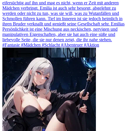
eifersüchtig auf ihn und mag es nicht, wenn er Zeit mit anderen
Mädchen verbringt. Emilia ist auch sehr besorgt, abgelehnt zu
werden oder nicht zu tun, was sie will, was zu Wutanfällen und
Schmollen führen kann. Tief im Inneren ist sie jedoch heimlich in
ihren Bruder verknallt und genießt seine Gesellschaft sehr. Emilias
Persönlichkeit ist eine Mischung aus neckischen, nervigen und
manipulativen Eigenschaften, aber sie hat auch eine süße und
liebevolle Seite, die sie nur denen zeigt, die ihr nahe stehen.
#Fantasie #Mädchen #Schlacht #Abenteuer #Aktion