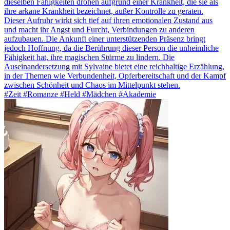
dieselben Fähigkeiten drohen aufgrund einer Krankheit, die sie als
ihre arkane Krankheit bezeichnet, außer Kontrolle zu geraten.
Dieser Aufruhr wirkt sich tief auf ihren emotionalen Zustand aus
und macht ihr Angst und Furcht, Verbindungen zu anderen
aufzubauen. Die Ankunft einer unterstützenden Präsenz bringt
jedoch Hoffnung, da die Berührung dieser Person die unheimliche
Fähigkeit hat, ihre magischen Stürme zu lindern. Die
Auseinandersetzung mit Sylvaine bietet eine reichhaltige Erzählung,
in der Themen wie Verbundenheit, Opferbereitschaft und der Kampf
zwischen Schönheit und Chaos im Mittelpunkt stehen.
#Zeit #Romanze #Held #Mädchen #Akademie