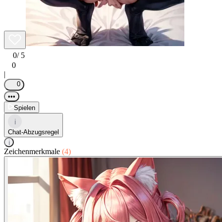
0
/ 5
0
|
0
•••
Spielen
i
Chat-Abzugsregel
i
Zeichenmerkmale
(4)