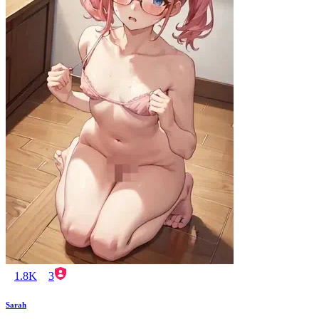
1.8K
3
Sarah