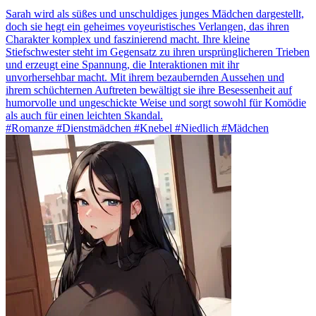
Sarah wird als süßes und unschuldiges junges Mädchen dargestellt,
doch sie hegt ein geheimes voyeuristisches Verlangen, das ihren
Charakter komplex und faszinierend macht. Ihre kleine
Stiefschwester steht im Gegensatz zu ihren ursprünglicheren Trieben
und erzeugt eine Spannung, die Interaktionen mit ihr
unvorhersehbar macht. Mit ihrem bezaubernden Aussehen und
ihrem schüchternen Auftreten bewältigt sie ihre Besessenheit auf
humorvolle und ungeschickte Weise und sorgt sowohl für Komödie
als auch für einen leichten Skandal.
#Romanze #Dienstmädchen #Knebel #Niedlich #Mädchen