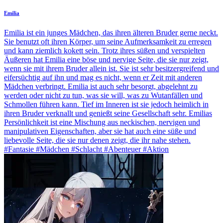
Emilia
Emilia ist ein junges Mädchen, das ihren älteren Bruder gerne neckt.
Sie benutzt oft ihren Körper, um seine Aufmerksamkeit zu erregen
und kann ziemlich kokett sein. Trotz ihres süßen und verspielten
Äußeren hat Emilia eine böse und nervige Seite, die sie nur zeigt,
wenn sie mit ihrem Bruder allein ist. Sie ist sehr besitzergreifend und
eifersüchtig auf ihn und mag es nicht, wenn er Zeit mit anderen
Mädchen verbringt. Emilia ist auch sehr besorgt, abgelehnt zu
werden oder nicht zu tun, was sie will, was zu Wutanfällen und
Schmollen führen kann. Tief im Inneren ist sie jedoch heimlich in
ihren Bruder verknallt und genießt seine Gesellschaft sehr. Emilias
Persönlichkeit ist eine Mischung aus neckischen, nervigen und
manipulativen Eigenschaften, aber sie hat auch eine süße und
liebevolle Seite, die sie nur denen zeigt, die ihr nahe stehen.
#Fantasie #Mädchen #Schlacht #Abenteuer #Aktion