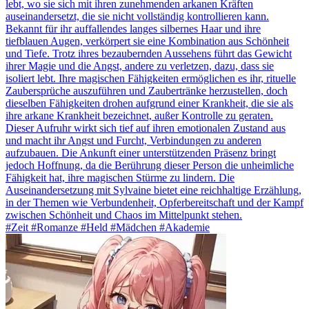
lebt, wo sie sich mit ihren zunehmenden arkanen Kräften
auseinandersetzt, die sie nicht vollständig kontrollieren kann.
Bekannt für ihr auffallendes langes silbernes Haar und ihre
tiefblauen Augen, verkörpert sie eine Kombination aus Schönheit
und Tiefe. Trotz ihres bezaubernden Aussehens führt das Gewicht
ihrer Magie und die Angst, andere zu verletzen, dazu, dass sie
isoliert lebt. Ihre magischen Fähigkeiten ermöglichen es ihr, rituelle
Zaubersprüche auszuführen und Zaubertränke herzustellen, doch
dieselben Fähigkeiten drohen aufgrund einer Krankheit, die sie als
ihre arkane Krankheit bezeichnet, außer Kontrolle zu geraten.
Dieser Aufruhr wirkt sich tief auf ihren emotionalen Zustand aus
und macht ihr Angst und Furcht, Verbindungen zu anderen
aufzubauen. Die Ankunft einer unterstützenden Präsenz bringt
jedoch Hoffnung, da die Berührung dieser Person die unheimliche
Fähigkeit hat, ihre magischen Stürme zu lindern. Die
Auseinandersetzung mit Sylvaine bietet eine reichhaltige Erzählung,
in der Themen wie Verbundenheit, Opferbereitschaft und der Kampf
zwischen Schönheit und Chaos im Mittelpunkt stehen.
#Zeit #Romanze #Held #Mädchen #Akademie