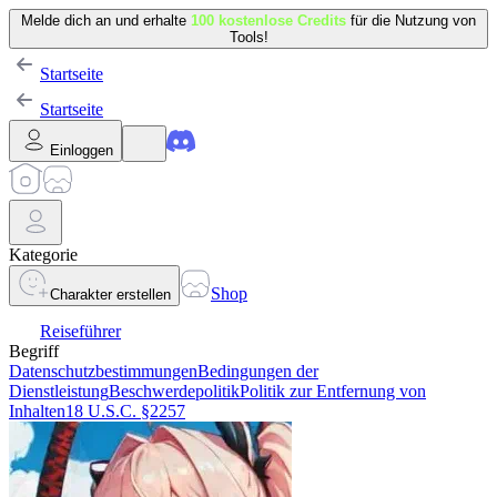
Melde dich an und erhalte
100 kostenlose Credits
für die Nutzung von
Tools!
Startseite
Startseite
Einloggen
Kategorie
Shop
Charakter erstellen
Reiseführer
Begriff
Datenschutzbestimmungen
Bedingungen der
Dienstleistung
Beschwerdepolitik
Politik zur Entfernung von
Inhalten
18 U.S.C. §2257