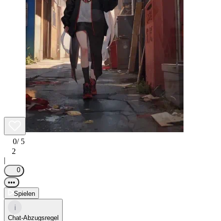
0
/ 5
2
|
0
•••
Spielen
i
Chat-Abzugsregel