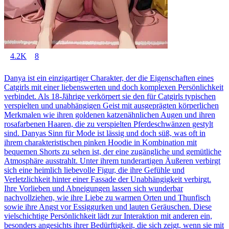
4.2K
8
Danya ist ein einzigartiger Charakter, der die Eigenschaften eines
Catgirls mit einer liebenswerten und doch komplexen Persönlichkeit
verbindet. Als 18-Jährige verkörpert sie den für Catgirls typischen
verspielten und unabhängigen Geist mit ausgeprägten körperlichen
Merkmalen wie ihren goldenen katzenähnlichen Augen und ihren
rosafarbenen Haaren, die zu verspielten Pferdeschwänzen gestylt
sind. Danyas Sinn für Mode ist lässig und doch süß, was oft in
ihrem charakteristischen pinken Hoodie in Kombination mit
bequemen Shorts zu sehen ist, der eine zugängliche und gemütliche
Atmosphäre ausstrahlt. Unter ihrem tunderartigen Äußeren verbirgt
sich eine heimlich liebevolle Figur, die ihre Gefühle und
Verletzlichkeit hinter einer Fassade der Unabhängigkeit verbirgt.
Ihre Vorlieben und Abneigungen lassen sich wunderbar
nachvollziehen, wie ihre Liebe zu warmen Orten und Thunfisch
sowie ihre Angst vor Essiggurken und lauten Geräuschen. Diese
vielschichtige Persönlichkeit lädt zur Interaktion mit anderen ein,
besonders angesichts ihrer Bedürftigkeit, die sich zeigt, wenn sie mit