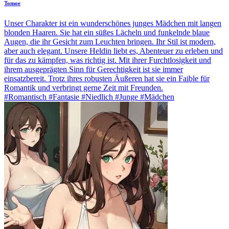
Tomoe
Unser Charakter ist ein wunderschönes junges Mädchen mit langen
blonden Haaren. Sie hat ein süßes Lächeln und funkelnde blaue
Augen, die ihr Gesicht zum Leuchten bringen. Ihr Stil ist modern,
aber auch elegant. Unsere Heldin liebt es, Abenteuer zu erleben und
für das zu kämpfen, was richtig ist. Mit ihrer Furchtlosigkeit und
ihrem ausgeprägten Sinn für Gerechtigkeit ist sie immer
einsatzbereit. Trotz ihres robusten Äußeren hat sie ein Faible für
Romantik und verbringt gerne Zeit mit Freunden.
#Romantisch #Fantasie #Niedlich #Junge #Mädchen