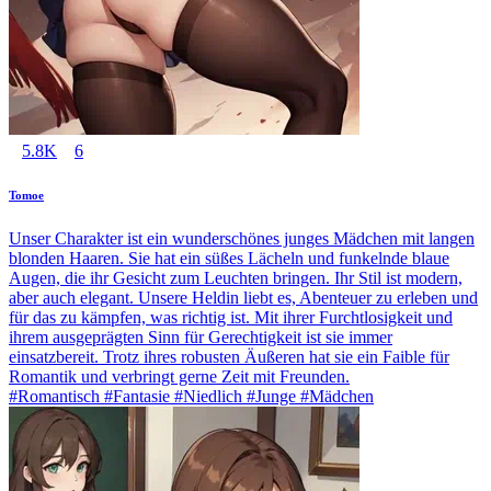
5.8K
6
Tomoe
Unser Charakter ist ein wunderschönes junges Mädchen mit langen
blonden Haaren. Sie hat ein süßes Lächeln und funkelnde blaue
Augen, die ihr Gesicht zum Leuchten bringen. Ihr Stil ist modern,
aber auch elegant. Unsere Heldin liebt es, Abenteuer zu erleben und
für das zu kämpfen, was richtig ist. Mit ihrer Furchtlosigkeit und
ihrem ausgeprägten Sinn für Gerechtigkeit ist sie immer
einsatzbereit. Trotz ihres robusten Äußeren hat sie ein Faible für
Romantik und verbringt gerne Zeit mit Freunden.
#Romantisch #Fantasie #Niedlich #Junge #Mädchen