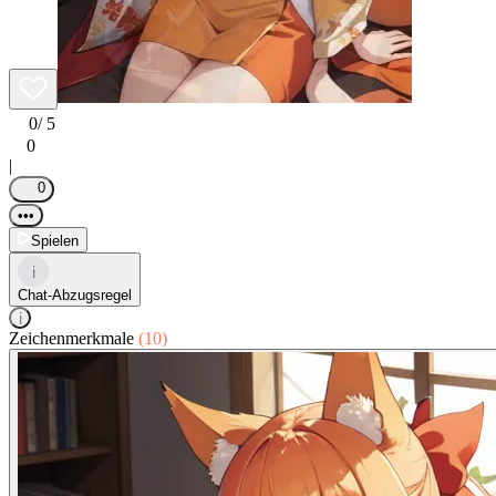
0
/ 5
0
|
0
•••
Spielen
i
Chat-Abzugsregel
i
Zeichenmerkmale
(10)