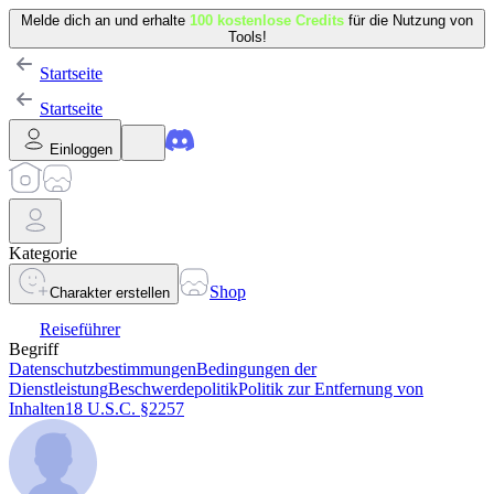
Melde dich an und erhalte
100 kostenlose Credits
für die Nutzung von
Tools!
Startseite
Startseite
Einloggen
Kategorie
Shop
Charakter erstellen
Reiseführer
Begriff
Datenschutzbestimmungen
Bedingungen der
Dienstleistung
Beschwerdepolitik
Politik zur Entfernung von
Inhalten
18 U.S.C. §2257