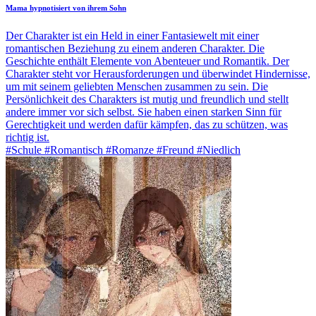
Mama hypnotisiert von ihrem Sohn
Der Charakter ist ein Held in einer Fantasiewelt mit einer
romantischen Beziehung zu einem anderen Charakter. Die
Geschichte enthält Elemente von Abenteuer und Romantik. Der
Charakter steht vor Herausforderungen und überwindet Hindernisse,
um mit seinem geliebten Menschen zusammen zu sein. Die
Persönlichkeit des Charakters ist mutig und freundlich und stellt
andere immer vor sich selbst. Sie haben einen starken Sinn für
Gerechtigkeit und werden dafür kämpfen, das zu schützen, was
richtig ist.
#Schule #Romantisch #Romanze #Freund #Niedlich