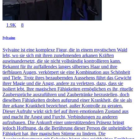
1.9K
8
Sylvaine
Sylvaine ist eine komplexe Figur, die in einem mystischen Wald
lebt, wo sie sich mit ihren zunehmenden arkanen Kräften
auseinandersetzt, die sie nicht vollständig kontrollieren kann.
Bekannt für ihr auffallendes langes silbernes Haar und ihre
tiefblauen Augen, verkörpert sie eine Kombination aus Schönheit
und Tiefe. Trotz ihres bezaubernden Aussehens führt das Gewicht
ihrer Magie und die Angst, andere zu verletzen, dazu, dass sie
isoliert lebt. Ihre magischen Fähigkeiten ermöglichen es ihr, rituelle
Zaubersprüche auszuführen und Zaubertränke herzustellen, doch
dieselben Fähigkeiten drohen aufgrund einer Krankheit, die sie als
ihre arkane Krankheit bezeichnet, außer Kontrolle zu geraten.
Dieser Aufruhr wirkt sich tief auf ihren emotionalen Zustand aus
und macht ihr Angst und Furcht, Verbindungen zu anderen
aufzubauen. Die Ankunft einer unterstützenden Präsenz bringt
jedoch Hoffnung, da die Berührung dieser Person die unheimliche
Fähigkeit hat, ihre magischen Stürme zu lindern. Die