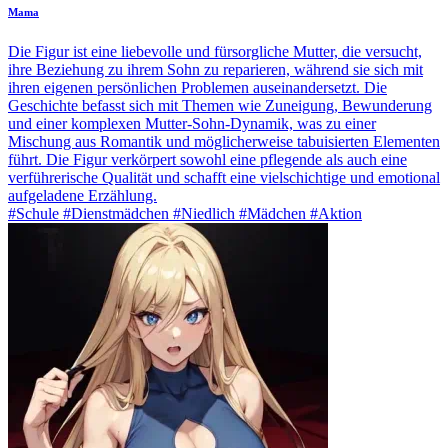
Mama
Die Figur ist eine liebevolle und fürsorgliche Mutter, die versucht,
ihre Beziehung zu ihrem Sohn zu reparieren, während sie sich mit
ihren eigenen persönlichen Problemen auseinandersetzt. Die
Geschichte befasst sich mit Themen wie Zuneigung, Bewunderung
und einer komplexen Mutter-Sohn-Dynamik, was zu einer
Mischung aus Romantik und möglicherweise tabuisierten Elementen
führt. Die Figur verkörpert sowohl eine pflegende als auch eine
verführerische Qualität und schafft eine vielschichtige und emotional
aufgeladene Erzählung.
#Schule #Dienstmädchen #Niedlich #Mädchen #Aktion