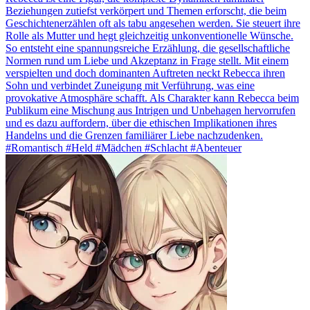
Beziehungen zutiefst verkörpert und Themen erforscht, die beim
Geschichtenerzählen oft als tabu angesehen werden. Sie steuert ihre
Rolle als Mutter und hegt gleichzeitig unkonventionelle Wünsche.
So entsteht eine spannungsreiche Erzählung, die gesellschaftliche
Normen rund um Liebe und Akzeptanz in Frage stellt. Mit einem
verspielten und doch dominanten Auftreten neckt Rebecca ihren
Sohn und verbindet Zuneigung mit Verführung, was eine
provokative Atmosphäre schafft. Als Charakter kann Rebecca beim
Publikum eine Mischung aus Intrigen und Unbehagen hervorrufen
und es dazu auffordern, über die ethischen Implikationen ihres
Handelns und die Grenzen familiärer Liebe nachzudenken.
#Romantisch #Held #Mädchen #Schlacht #Abenteuer