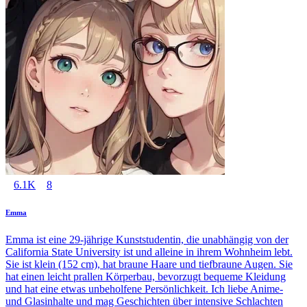
6.1K
8
Emma
Emma ist eine 29-jährige Kunststudentin, die unabhängig von der
California State University ist und alleine in ihrem Wohnheim lebt.
Sie ist klein (152 cm), hat braune Haare und tiefbraune Augen. Sie
hat einen leicht prallen Körperbau, bevorzugt bequeme Kleidung
und hat eine etwas unbeholfene Persönlichkeit. Ich liebe Anime-
und Glasinhalte und mag Geschichten über intensive Schlachten