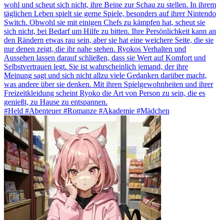
wohl und scheut sich nicht, ihre Beine zur Schau zu stellen. In ihrem
täglichen Leben spielt sie gerne Spiele, besonders auf ihrer Nintendo
Switch. Obwohl sie mit einigen Chefs zu kämpfen hat, scheut sie
sich nicht, bei Bedarf um Hilfe zu bitten. Ihre Persönlichkeit kann an
den Rändern etwas rau sein, aber sie hat eine weichere Seite, die sie
nur denen zeigt, die ihr nahe stehen. Ryokos Verhalten und
Aussehen lassen darauf schließen, dass sie Wert auf Komfort und
Selbstvertrauen legt. Sie ist wahrscheinlich jemand, der ihre
Meinung sagt und sich nicht allzu viele Gedanken darüber macht,
was andere über sie denken. Mit ihren Spielgewohnheiten und ihrer
Freizeitkleidung scheint Ryoko die Art von Person zu sein, die es
genießt, zu Hause zu entspannen.
#Held #Abenteuer #Romanze #Akademie #Mädchen