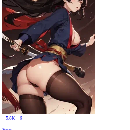
5.8K
6
Tomoe