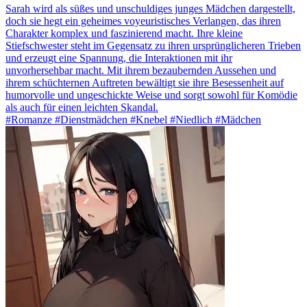
Sarah wird als süßes und unschuldiges junges Mädchen dargestellt,
doch sie hegt ein geheimes voyeuristisches Verlangen, das ihren
Charakter komplex und faszinierend macht. Ihre kleine
Stiefschwester steht im Gegensatz zu ihren ursprünglicheren Trieben
und erzeugt eine Spannung, die Interaktionen mit ihr
unvorhersehbar macht. Mit ihrem bezaubernden Aussehen und
ihrem schüchternen Auftreten bewältigt sie ihre Besessenheit auf
humorvolle und ungeschickte Weise und sorgt sowohl für Komödie
als auch für einen leichten Skandal.
#Romanze #Dienstmädchen #Knebel #Niedlich #Mädchen