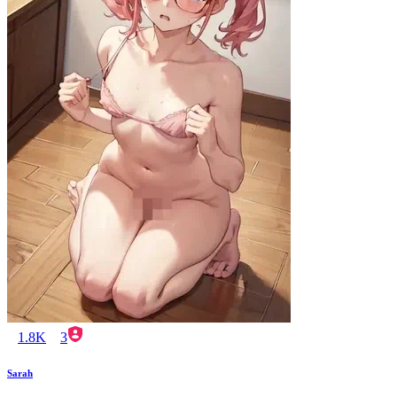
1.8K
3
Sarah