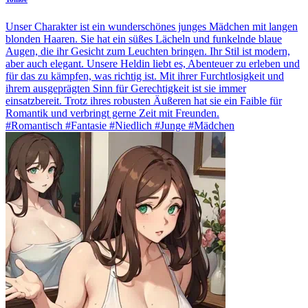
Unser Charakter ist ein wunderschönes junges Mädchen mit langen
blonden Haaren. Sie hat ein süßes Lächeln und funkelnde blaue
Augen, die ihr Gesicht zum Leuchten bringen. Ihr Stil ist modern,
aber auch elegant. Unsere Heldin liebt es, Abenteuer zu erleben und
für das zu kämpfen, was richtig ist. Mit ihrer Furchtlosigkeit und
ihrem ausgeprägten Sinn für Gerechtigkeit ist sie immer
einsatzbereit. Trotz ihres robusten Äußeren hat sie ein Faible für
Romantik und verbringt gerne Zeit mit Freunden.
#Romantisch #Fantasie #Niedlich #Junge #Mädchen