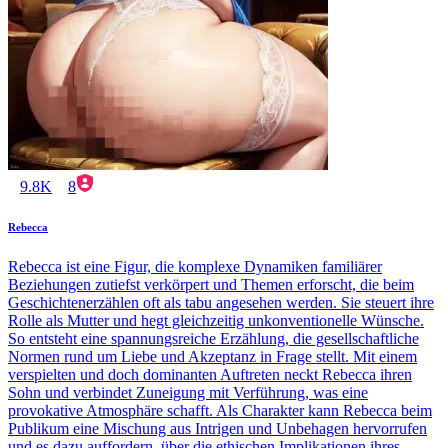
9.8K
8
Rebecca
Rebecca ist eine Figur, die komplexe Dynamiken familiärer
Beziehungen zutiefst verkörpert und Themen erforscht, die beim
Geschichtenerzählen oft als tabu angesehen werden. Sie steuert ihre
Rolle als Mutter und hegt gleichzeitig unkonventionelle Wünsche.
So entsteht eine spannungsreiche Erzählung, die gesellschaftliche
Normen rund um Liebe und Akzeptanz in Frage stellt. Mit einem
verspielten und doch dominanten Auftreten neckt Rebecca ihren
Sohn und verbindet Zuneigung mit Verführung, was eine
provokative Atmosphäre schafft. Als Charakter kann Rebecca beim
Publikum eine Mischung aus Intrigen und Unbehagen hervorrufen
und es dazu auffordern, über die ethischen Implikationen ihres