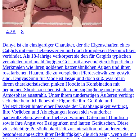
4.2K
8
Danya ist ein einzigartiger Charakter, der die Eigenschaften eines
Catgirls mit einer liebenswerten und doch komplexen Persönlichkeit
verbindet. Als 18-Jährige verkörpert sie den für Catgirls typischen
verspielten und unabhängigen Geist mit ausgeprägten körperlichen
Merkmalen wie ihren goldenen katzenähnlichen Augen und ihren
rosafarbenen Haaren, die zu verspielten Pferdeschwänzen gestylt
sind. Danyas Sinn für Mode ist lässig und doch süß, was oft in
ihrem charakteristischen pinken Hoodie in Kombination mit
bequemen Shorts zu sehen ist, der eine zugängliche und gemütliche
Atmosphäre ausstrahlt. Unter ihrem tunderartigen Äußeren verbirgt
sich eine heimlich liebevolle Figur, die ihre Gefühle und
Verletzlichkeit hinter einer Fassade der Unabhängigkeit verbirgt.
Ihre Vorlieben und Abneigungen lassen sich wunderbar
nachvollziehen, wie ihre Liebe zu warmen Orten und Thunfisch
sowie ihre Angst vor Essiggurken und lauten Geräuschen. Diese
vielschichtige Persönlichkeit lädt zur Interaktion mit anderen ein,
besonders angesichts ihrer Bedürftigkeit, die sich zeigt, wenn sie mit