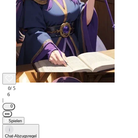
0
/ 5
6
|
0
•••
Spielen
i
Chat-Abzugsregel