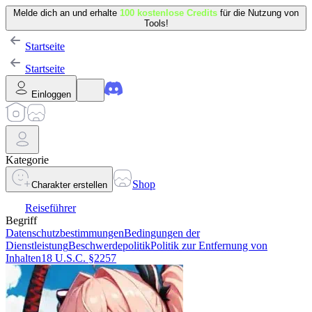
Melde dich an und erhalte
100 kostenlose Credits
für die Nutzung von
Tools!
Startseite
Startseite
Einloggen
Kategorie
Shop
Charakter erstellen
Reiseführer
Begriff
Datenschutzbestimmungen
Bedingungen der
Dienstleistung
Beschwerdepolitik
Politik zur Entfernung von
Inhalten
18 U.S.C. §2257