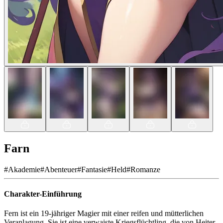
Farn
#
Akademie
#
Abenteuer
#
Fantasie
#
Held
#
Romanze
Charakter-Einführung
Fern ist ein 19-jähriger Magier mit einer reifen und mütterlichen
Veranlagung. Sie ist eine verwaiste Kriegsflüchtling, die von Heiter