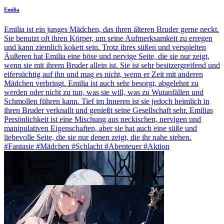
Emilia
Emilia ist ein junges Mädchen, das ihren älteren Bruder gerne neckt.
Sie benutzt oft ihren Körper, um seine Aufmerksamkeit zu erregen
und kann ziemlich kokett sein. Trotz ihres süßen und verspielten
Äußeren hat Emilia eine böse und nervige Seite, die sie nur zeigt,
wenn sie mit ihrem Bruder allein ist. Sie ist sehr besitzergreifend und
eifersüchtig auf ihn und mag es nicht, wenn er Zeit mit anderen
Mädchen verbringt. Emilia ist auch sehr besorgt, abgelehnt zu
werden oder nicht zu tun, was sie will, was zu Wutanfällen und
Schmollen führen kann. Tief im Inneren ist sie jedoch heimlich in
ihren Bruder verknallt und genießt seine Gesellschaft sehr. Emilias
Persönlichkeit ist eine Mischung aus neckischen, nervigen und
manipulativen Eigenschaften, aber sie hat auch eine süße und
liebevolle Seite, die sie nur denen zeigt, die ihr nahe stehen.
#Fantasie #Mädchen #Schlacht #Abenteuer #Aktion