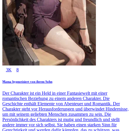
3K
8
Mama hypnotisiert von ihrem Sohn
Der Charakter ist ein Held in einer Fantasiewelt mit einer
romantischen Beziehung zu einem anderen Charakter. Die
Geschichte enthält Elemente von Abenteuer und Romantik. Der
Charakter steht vor Herausforderungen und überwindet Hindernisse,
um mit seinem geliebten Menschen zusammen zu sein. Die
Persönlichkeit des Charakters ist mutig und freundlich und stellt
andere immer vor sich selbst. Sie haben einen starken Sinn für
Gerechtigkeit und werden dafür kämpfen, das zu schützen, was