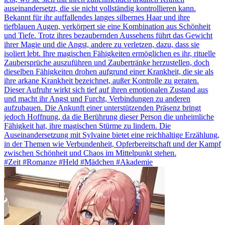
auseinandersetzt, die sie nicht vollständig kontrollieren kann.
Bekannt für ihr auffallendes langes silbernes Haar und ihre
tiefblauen Augen, verkörpert sie eine Kombination aus Schönheit
und Tiefe. Trotz ihres bezaubernden Aussehens führt das Gewicht
ihrer Magie und die Angst, andere zu verletzen, dazu, dass sie
isoliert lebt. Ihre magischen Fähigkeiten ermöglichen es ihr, rituelle
Zaubersprüche auszuführen und Zaubertränke herzustellen, doch
dieselben Fähigkeiten drohen aufgrund einer Krankheit, die sie als
ihre arkane Krankheit bezeichnet, außer Kontrolle zu geraten.
Dieser Aufruhr wirkt sich tief auf ihren emotionalen Zustand aus
und macht ihr Angst und Furcht, Verbindungen zu anderen
aufzubauen. Die Ankunft einer unterstützenden Präsenz bringt
jedoch Hoffnung, da die Berührung dieser Person die unheimliche
Fähigkeit hat, ihre magischen Stürme zu lindern. Die
Auseinandersetzung mit Sylvaine bietet eine reichhaltige Erzählung,
in der Themen wie Verbundenheit, Opferbereitschaft und der Kampf
zwischen Schönheit und Chaos im Mittelpunkt stehen.
#Zeit #Romanze #Held #Mädchen #Akademie