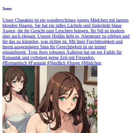
Tomoe
Unser Charakter ist ein wunderschönes junges Mädchen mit langen
blonden Haaren. Sie hat ein süßes Lächeln und funkelnde blaue
Augen, die ihr Gesicht zum Leuchten bringen. Ihr Stil ist modern,
aber auch elegant. Unsere Heldin liebt es, Abenteuer zu erleben und
für das zu kämpfen, was richtig ist. Mit ihrer Furchtlosigkeit und
ihrem ausgeprägten Sinn für Gerechtigkeit ist sie immer
einsatzbereit. Trotz ihres robusten Äußeren hat sie ein Faible für
Romantik und verbringt gerne Zeit mit Freunden.
#Romantisch #Fantasie #Niedlich #Junge #Mädchen