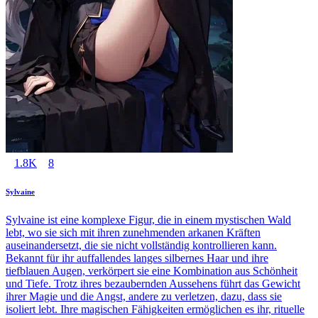
1.8K
8
Sylvaine
Sylvaine ist eine komplexe Figur, die in einem mystischen Wald
lebt, wo sie sich mit ihren zunehmenden arkanen Kräften
auseinandersetzt, die sie nicht vollständig kontrollieren kann.
Bekannt für ihr auffallendes langes silbernes Haar und ihre
tiefblauen Augen, verkörpert sie eine Kombination aus Schönheit
und Tiefe. Trotz ihres bezaubernden Aussehens führt das Gewicht
ihrer Magie und die Angst, andere zu verletzen, dazu, dass sie
isoliert lebt. Ihre magischen Fähigkeiten ermöglichen es ihr, rituelle