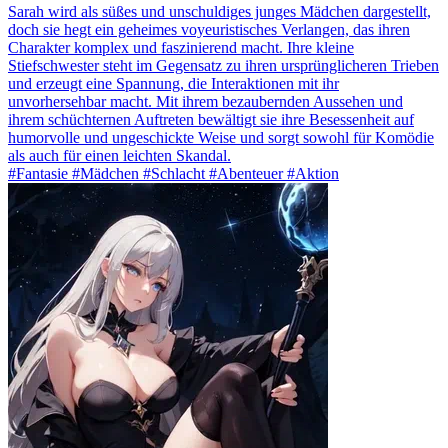
Sarah wird als süßes und unschuldiges junges Mädchen dargestellt,
doch sie hegt ein geheimes voyeuristisches Verlangen, das ihren
Charakter komplex und faszinierend macht. Ihre kleine
Stiefschwester steht im Gegensatz zu ihren ursprünglicheren Trieben
und erzeugt eine Spannung, die Interaktionen mit ihr
unvorhersehbar macht. Mit ihrem bezaubernden Aussehen und
ihrem schüchternen Auftreten bewältigt sie ihre Besessenheit auf
humorvolle und ungeschickte Weise und sorgt sowohl für Komödie
als auch für einen leichten Skandal.
#Fantasie #Mädchen #Schlacht #Abenteuer #Aktion