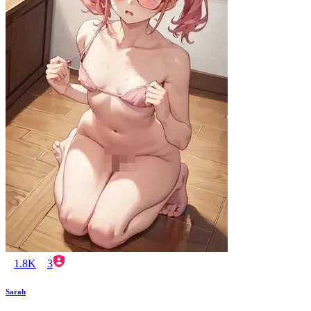
1.8K
3
Sarah