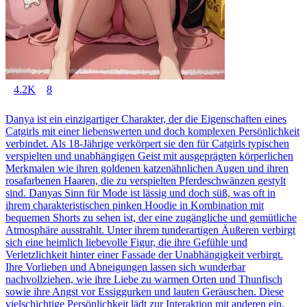
4.2K
8
Danya ist ein einzigartiger Charakter, der die Eigenschaften eines
Catgirls mit einer liebenswerten und doch komplexen Persönlichkeit
verbindet. Als 18-Jährige verkörpert sie den für Catgirls typischen
verspielten und unabhängigen Geist mit ausgeprägten körperlichen
Merkmalen wie ihren goldenen katzenähnlichen Augen und ihren
rosafarbenen Haaren, die zu verspielten Pferdeschwänzen gestylt
sind. Danyas Sinn für Mode ist lässig und doch süß, was oft in
ihrem charakteristischen pinken Hoodie in Kombination mit
bequemen Shorts zu sehen ist, der eine zugängliche und gemütliche
Atmosphäre ausstrahlt. Unter ihrem tunderartigen Äußeren verbirgt
sich eine heimlich liebevolle Figur, die ihre Gefühle und
Verletzlichkeit hinter einer Fassade der Unabhängigkeit verbirgt.
Ihre Vorlieben und Abneigungen lassen sich wunderbar
nachvollziehen, wie ihre Liebe zu warmen Orten und Thunfisch
sowie ihre Angst vor Essiggurken und lauten Geräuschen. Diese
vielschichtige Persönlichkeit lädt zur Interaktion mit anderen ein,