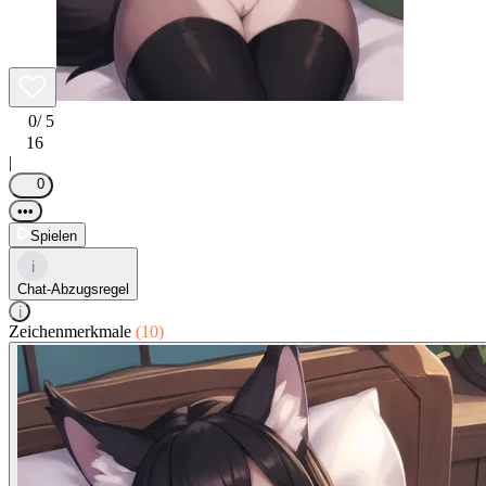
0
/ 5
16
|
0
•••
Spielen
i
Chat-Abzugsregel
i
Zeichenmerkmale
(10)