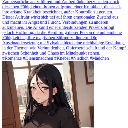
Zaubersprüche auszuführen und Zaubertränke herzustellen, doch
dieselben Fähigkeiten drohen aufgrund einer Krankheit, die sie als
ihre arkane Krankheit bezeichnet, außer Kontrolle zu geraten.
Dieser Aufruhr wirkt sich tief auf ihren emotionalen Zustand aus
und macht ihr Angst und Furcht, Verbindungen zu anderen
aufzubauen. Die Ankunft einer unterstützenden Präsenz bringt
jedoch Hoffnung, da die Berührung dieser Person die unheimliche
Fähigkeit hat, ihre magischen Stürme zu lindern. Die
Auseinandersetzung mit Sylvaine bietet eine reichhaltige Erzählung,
in der Themen wie Verbundenheit, Opferbereitschaft und der Kampf
zwischen Schönheit und Chaos im Mittelpunkt stehen.
#Romanze #Dienstmädchen #Knebel #Niedlich #Mädchen