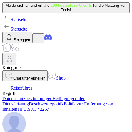
Melde dich an und erhalte
100 kostenlose Credits
für die Nutzung von
Tools!
Startseite
Startseite
Einloggen
Kategorie
Shop
Charakter erstellen
Reiseführer
Begriff
Datenschutzbestimmungen
Bedingungen der
Dienstleistung
Beschwerdepolitik
Politik zur Entfernung von
Inhalten
18 U.S.C. §2257