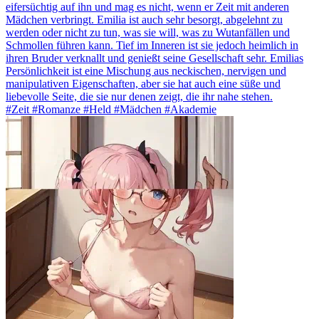
eifersüchtig auf ihn und mag es nicht, wenn er Zeit mit anderen
Mädchen verbringt. Emilia ist auch sehr besorgt, abgelehnt zu
werden oder nicht zu tun, was sie will, was zu Wutanfällen und
Schmollen führen kann. Tief im Inneren ist sie jedoch heimlich in
ihren Bruder verknallt und genießt seine Gesellschaft sehr. Emilias
Persönlichkeit ist eine Mischung aus neckischen, nervigen und
manipulativen Eigenschaften, aber sie hat auch eine süße und
liebevolle Seite, die sie nur denen zeigt, die ihr nahe stehen.
#Zeit #Romanze #Held #Mädchen #Akademie