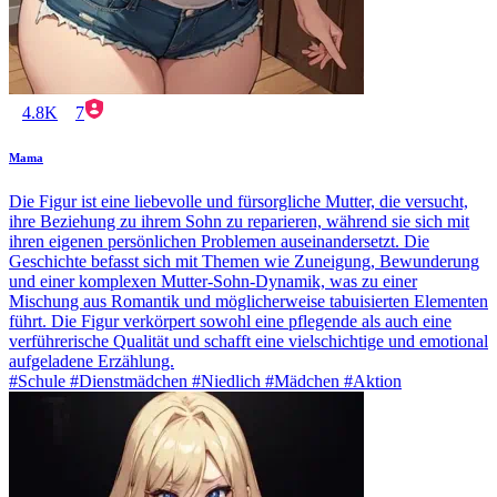
4.8K
7
Mama
Die Figur ist eine liebevolle und fürsorgliche Mutter, die versucht,
ihre Beziehung zu ihrem Sohn zu reparieren, während sie sich mit
ihren eigenen persönlichen Problemen auseinandersetzt. Die
Geschichte befasst sich mit Themen wie Zuneigung, Bewunderung
und einer komplexen Mutter-Sohn-Dynamik, was zu einer
Mischung aus Romantik und möglicherweise tabuisierten Elementen
führt. Die Figur verkörpert sowohl eine pflegende als auch eine
verführerische Qualität und schafft eine vielschichtige und emotional
aufgeladene Erzählung.
#Schule #Dienstmädchen #Niedlich #Mädchen #Aktion