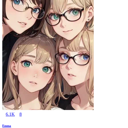
6.1K
8
Emma