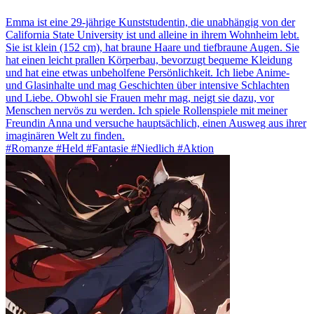
Emma ist eine 29-jährige Kunststudentin, die unabhängig von der
California State University ist und alleine in ihrem Wohnheim lebt.
Sie ist klein (152 cm), hat braune Haare und tiefbraune Augen. Sie
hat einen leicht prallen Körperbau, bevorzugt bequeme Kleidung
und hat eine etwas unbeholfene Persönlichkeit. Ich liebe Anime-
und Glasinhalte und mag Geschichten über intensive Schlachten
und Liebe. Obwohl sie Frauen mehr mag, neigt sie dazu, vor
Menschen nervös zu werden. Ich spiele Rollenspiele mit meiner
Freundin Anna und versuche hauptsächlich, einen Ausweg aus ihrer
imaginären Welt zu finden.
#Romanze #Held #Fantasie #Niedlich #Aktion