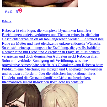
9.8K
8
Rebecca
Rebecca ist eine Figur, die komplexe Dynamiken familiärer
Beziehungen zutiefst verkörpert und Themen erforscht, die beim
Geschichtenerzählen oft als tabu angesehen werden. Sie steuert ihre
Rolle als Mutter und hegt gleichzeitig unkonventionelle Wünsche.
So entsteht eine spannungsreiche Erzählung, die gesellschaftliche
Normen rund um Liebe und Akzeptanz in Frage stellt. Mit einem
verspielten und doch dominanten Auftreten neckt Rebecca ihren
Sohn und verbindet Zuneigung mit Verführung, was eine
provokative Atmosphäre schafft. Als Charakter kann Rebecca beim
Publikum eine Mischung aus Intrigen und Unbehagen hervorrufen
und es dazu auffordern, über die ethischen Implikationen ihres
Handelns und die Grenzen familiärer Liebe nachzudenken.
#Romantisch #Held #Mädchen #Schlacht #Abenteuer