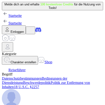
Melde dich an und erhalte
100 kostenlose Credits
für die Nutzung von
Tools!
Startseite
Startseite
Einloggen
Kategorie
Shop
Charakter erstellen
Reiseführer
Begriff
Datenschutzbestimmungen
Bedingungen der
Dienstleistung
Beschwerdepolitik
Politik zur Entfernung von
Inhalten
18 U.S.C. §2257