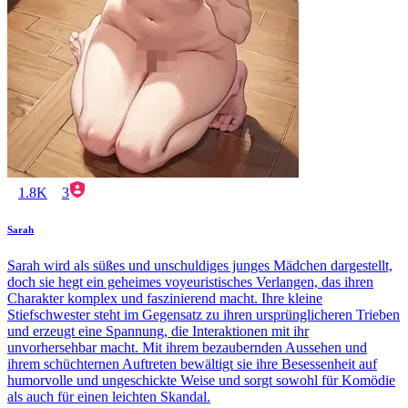
1.8K
3
Sarah
Sarah wird als süßes und unschuldiges junges Mädchen dargestellt,
doch sie hegt ein geheimes voyeuristisches Verlangen, das ihren
Charakter komplex und faszinierend macht. Ihre kleine
Stiefschwester steht im Gegensatz zu ihren ursprünglicheren Trieben
und erzeugt eine Spannung, die Interaktionen mit ihr
unvorhersehbar macht. Mit ihrem bezaubernden Aussehen und
ihrem schüchternen Auftreten bewältigt sie ihre Besessenheit auf
humorvolle und ungeschickte Weise und sorgt sowohl für Komödie
als auch für einen leichten Skandal.