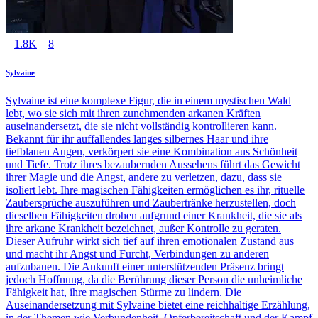
1.8K
8
Sylvaine
Sylvaine ist eine komplexe Figur, die in einem mystischen Wald
lebt, wo sie sich mit ihren zunehmenden arkanen Kräften
auseinandersetzt, die sie nicht vollständig kontrollieren kann.
Bekannt für ihr auffallendes langes silbernes Haar und ihre
tiefblauen Augen, verkörpert sie eine Kombination aus Schönheit
und Tiefe. Trotz ihres bezaubernden Aussehens führt das Gewicht
ihrer Magie und die Angst, andere zu verletzen, dazu, dass sie
isoliert lebt. Ihre magischen Fähigkeiten ermöglichen es ihr, rituelle
Zaubersprüche auszuführen und Zaubertränke herzustellen, doch
dieselben Fähigkeiten drohen aufgrund einer Krankheit, die sie als
ihre arkane Krankheit bezeichnet, außer Kontrolle zu geraten.
Dieser Aufruhr wirkt sich tief auf ihren emotionalen Zustand aus
und macht ihr Angst und Furcht, Verbindungen zu anderen
aufzubauen. Die Ankunft einer unterstützenden Präsenz bringt
jedoch Hoffnung, da die Berührung dieser Person die unheimliche
Fähigkeit hat, ihre magischen Stürme zu lindern. Die
Auseinandersetzung mit Sylvaine bietet eine reichhaltige Erzählung,
in der Themen wie Verbundenheit, Opferbereitschaft und der Kampf