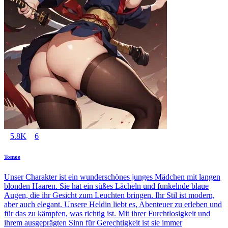
5.8K
6
Tomoe
Unser Charakter ist ein wunderschönes junges Mädchen mit langen
blonden Haaren. Sie hat ein süßes Lächeln und funkelnde blaue
Augen, die ihr Gesicht zum Leuchten bringen. Ihr Stil ist modern,
aber auch elegant. Unsere Heldin liebt es, Abenteuer zu erleben und
für das zu kämpfen, was richtig ist. Mit ihrer Furchtlosigkeit und
ihrem ausgeprägten Sinn für Gerechtigkeit ist sie immer