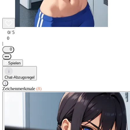
0
/ 5
0
|
0
•••
Spielen
i
Chat-Abzugsregel
i
Zeichenmerkmale
(8)