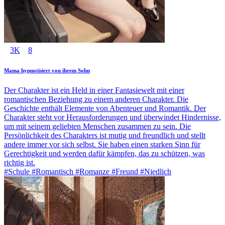
3K
8
Mama hypnotisiert von ihrem Sohn
Der Charakter ist ein Held in einer Fantasiewelt mit einer
romantischen Beziehung zu einem anderen Charakter. Die
Geschichte enthält Elemente von Abenteuer und Romantik. Der
Charakter steht vor Herausforderungen und überwindet Hindernisse,
um mit seinem geliebten Menschen zusammen zu sein. Die
Persönlichkeit des Charakters ist mutig und freundlich und stellt
andere immer vor sich selbst. Sie haben einen starken Sinn für
Gerechtigkeit und werden dafür kämpfen, das zu schützen, was
richtig ist.
#Schule #Romantisch #Romanze #Freund #Niedlich