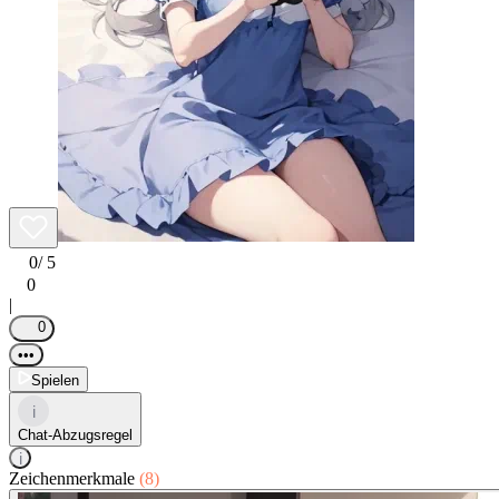
0
/ 5
0
|
0
•••
Spielen
i
Chat-Abzugsregel
i
Zeichenmerkmale
(8)