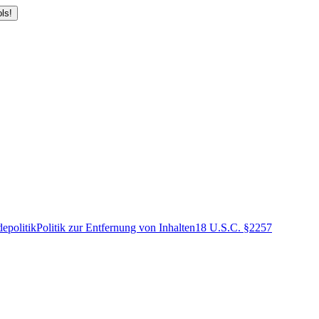
ls!
epolitik
Politik zur Entfernung von Inhalten
18 U.S.C. §2257