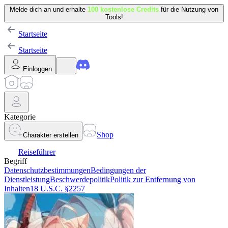
Melde dich an und erhalte
100 kostenlose Credits
für die Nutzung von
Tools!
Startseite
Startseite
Einloggen
Kategorie
Shop
Charakter erstellen
Reiseführer
Begriff
Datenschutzbestimmungen
Bedingungen der
Dienstleistung
Beschwerdepolitik
Politik zur Entfernung von
Inhalten
18 U.S.C. §2257