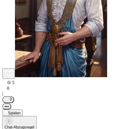
0
/ 5
0
|
0
•••
Spielen
i
Chat-Abzugsregel