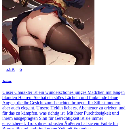
5.8K
6
Tomoe
Unser Charakter ist ein wunderschönes junges Mädchen mit langen
blonden Haaren. Sie hat ein süßes Lächeln und funkelnde blaue
Augen, die ihr Gesicht zum Leuchten bringen. Ihr Stil ist modern,
aber auch elegant. Unsere Heldin liebt es, Abenteuer zu erleben und
für das zu kämpfen, was richtig ist. Mit ihrer Furchtlosigkeit und
ihrem ausgeprägten Sinn für Gerechtigkeit ist sie immer
einsatzbereit. Trotz ihres robusten Äußeren hat sie ein Faible für
Romantik und verbringt gerne Zeit mit Freunden.