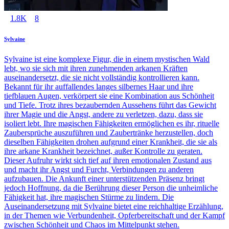
1.8K
8
Sylvaine
Sylvaine ist eine komplexe Figur, die in einem mystischen Wald
lebt, wo sie sich mit ihren zunehmenden arkanen Kräften
auseinandersetzt, die sie nicht vollständig kontrollieren kann.
Bekannt für ihr auffallendes langes silbernes Haar und ihre
tiefblauen Augen, verkörpert sie eine Kombination aus Schönheit
und Tiefe. Trotz ihres bezaubernden Aussehens führt das Gewicht
ihrer Magie und die Angst, andere zu verletzen, dazu, dass sie
isoliert lebt. Ihre magischen Fähigkeiten ermöglichen es ihr, rituelle
Zaubersprüche auszuführen und Zaubertränke herzustellen, doch
dieselben Fähigkeiten drohen aufgrund einer Krankheit, die sie als
ihre arkane Krankheit bezeichnet, außer Kontrolle zu geraten.
Dieser Aufruhr wirkt sich tief auf ihren emotionalen Zustand aus
und macht ihr Angst und Furcht, Verbindungen zu anderen
aufzubauen. Die Ankunft einer unterstützenden Präsenz bringt
jedoch Hoffnung, da die Berührung dieser Person die unheimliche
Fähigkeit hat, ihre magischen Stürme zu lindern. Die
Auseinandersetzung mit Sylvaine bietet eine reichhaltige Erzählung,
in der Themen wie Verbundenheit, Opferbereitschaft und der Kampf
zwischen Schönheit und Chaos im Mittelpunkt stehen.