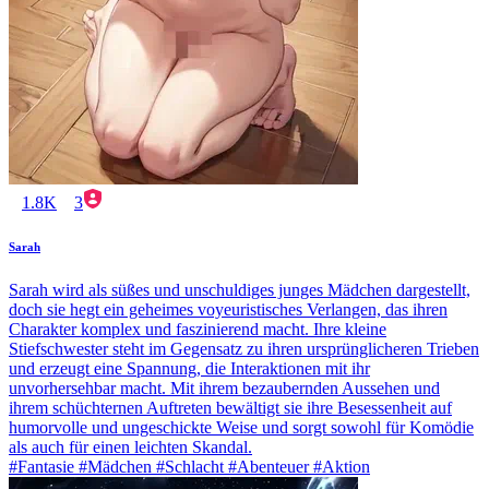
1.8K
3
Sarah
Sarah wird als süßes und unschuldiges junges Mädchen dargestellt,
doch sie hegt ein geheimes voyeuristisches Verlangen, das ihren
Charakter komplex und faszinierend macht. Ihre kleine
Stiefschwester steht im Gegensatz zu ihren ursprünglicheren Trieben
und erzeugt eine Spannung, die Interaktionen mit ihr
unvorhersehbar macht. Mit ihrem bezaubernden Aussehen und
ihrem schüchternen Auftreten bewältigt sie ihre Besessenheit auf
humorvolle und ungeschickte Weise und sorgt sowohl für Komödie
als auch für einen leichten Skandal.
#Fantasie #Mädchen #Schlacht #Abenteuer #Aktion