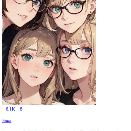
6.1K
8
Emma