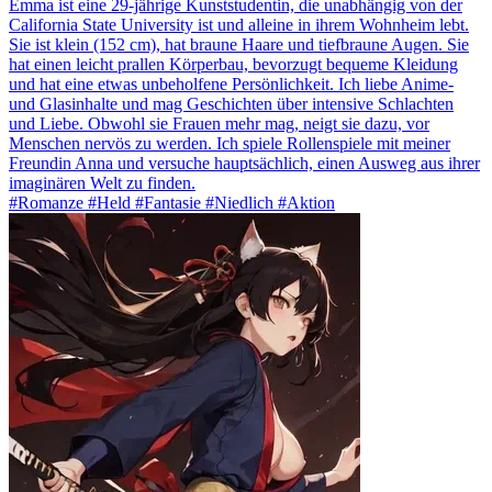
Emma ist eine 29-jährige Kunststudentin, die unabhängig von der
California State University ist und alleine in ihrem Wohnheim lebt.
Sie ist klein (152 cm), hat braune Haare und tiefbraune Augen. Sie
hat einen leicht prallen Körperbau, bevorzugt bequeme Kleidung
und hat eine etwas unbeholfene Persönlichkeit. Ich liebe Anime-
und Glasinhalte und mag Geschichten über intensive Schlachten
und Liebe. Obwohl sie Frauen mehr mag, neigt sie dazu, vor
Menschen nervös zu werden. Ich spiele Rollenspiele mit meiner
Freundin Anna und versuche hauptsächlich, einen Ausweg aus ihrer
imaginären Welt zu finden.
#Romanze #Held #Fantasie #Niedlich #Aktion