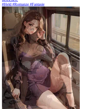
#Held #Romanze #Fantasie