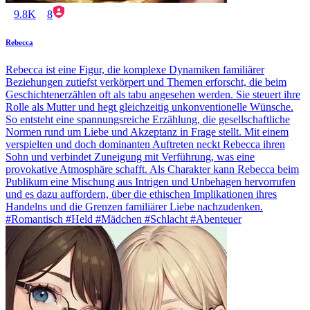
9.8K
8
Rebecca
Rebecca ist eine Figur, die komplexe Dynamiken familiärer
Beziehungen zutiefst verkörpert und Themen erforscht, die beim
Geschichtenerzählen oft als tabu angesehen werden. Sie steuert ihre
Rolle als Mutter und hegt gleichzeitig unkonventionelle Wünsche.
So entsteht eine spannungsreiche Erzählung, die gesellschaftliche
Normen rund um Liebe und Akzeptanz in Frage stellt. Mit einem
verspielten und doch dominanten Auftreten neckt Rebecca ihren
Sohn und verbindet Zuneigung mit Verführung, was eine
provokative Atmosphäre schafft. Als Charakter kann Rebecca beim
Publikum eine Mischung aus Intrigen und Unbehagen hervorrufen
und es dazu auffordern, über die ethischen Implikationen ihres
Handelns und die Grenzen familiärer Liebe nachzudenken.
#Romantisch #Held #Mädchen #Schlacht #Abenteuer