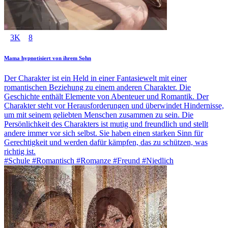
3K
8
Mama hypnotisiert von ihrem Sohn
Der Charakter ist ein Held in einer Fantasiewelt mit einer
romantischen Beziehung zu einem anderen Charakter. Die
Geschichte enthält Elemente von Abenteuer und Romantik. Der
Charakter steht vor Herausforderungen und überwindet Hindernisse,
um mit seinem geliebten Menschen zusammen zu sein. Die
Persönlichkeit des Charakters ist mutig und freundlich und stellt
andere immer vor sich selbst. Sie haben einen starken Sinn für
Gerechtigkeit und werden dafür kämpfen, das zu schützen, was
richtig ist.
#Schule #Romantisch #Romanze #Freund #Niedlich