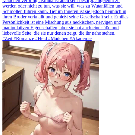
Mädchen verbringt. Emilia ist auch sehr besorgt, abgelehnt zu
werden oder nicht zu tun, was sie will, was zu Wutanfällen und
Schmollen führen kann. Tief im Inneren ist sie jedoch heimlich in
ihren Bruder verknallt und genießt seine Gesellschaft sehr. Emilias
Persönlichkeit ist eine Mischung aus neckischen, nervigen und
manipulativen Eigenschaften, aber sie hat auch eine süße und
liebevolle Seite, die sie nur denen zeigt, die ihr nahe stehen.
#Zeit #Romanze #Held #Mädchen #Akademie