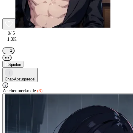
0
/ 5
1.3K
|
1
•••
Spielen
i
Chat-Abzugsregel
i
Zeichenmerkmale
(8)