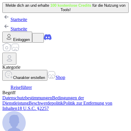
Melde dich an und erhalte
100 kostenlose Credits
für die Nutzung von
Tools!
Startseite
Startseite
Einloggen
Kategorie
Shop
Charakter erstellen
Reiseführer
Begriff
Datenschutzbestimmungen
Bedingungen der
Dienstleistung
Beschwerdepolitik
Politik zur Entfernung von
Inhalten
18 U.S.C. §2257