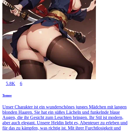
5.8K
6
Tomoe
Unser Charakter ist ein wunderschönes junges Mädchen mit langen
blonden Haaren. Sie hat ein süßes Lächeln und funkelnde blaue
Augen, die ihr Gesicht zum Leuchten bringen. Ihr Stil ist modern,
aber auch elegant. Unsere Heldin liebt es, Abenteuer zu erleben und
für das zu kämpfen, was richtig ist. Mit ihrer Furchtlosigkeit und