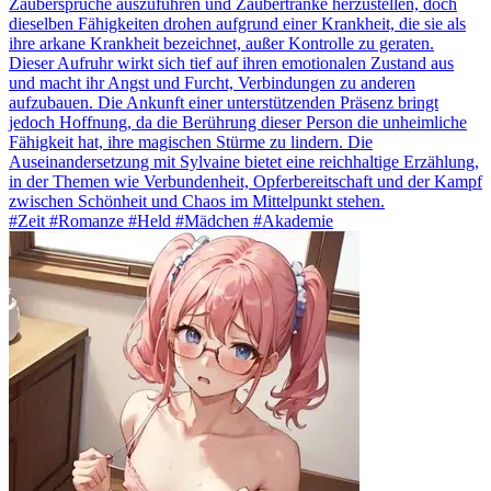
Zaubersprüche auszuführen und Zaubertränke herzustellen, doch
dieselben Fähigkeiten drohen aufgrund einer Krankheit, die sie als
ihre arkane Krankheit bezeichnet, außer Kontrolle zu geraten.
Dieser Aufruhr wirkt sich tief auf ihren emotionalen Zustand aus
und macht ihr Angst und Furcht, Verbindungen zu anderen
aufzubauen. Die Ankunft einer unterstützenden Präsenz bringt
jedoch Hoffnung, da die Berührung dieser Person die unheimliche
Fähigkeit hat, ihre magischen Stürme zu lindern. Die
Auseinandersetzung mit Sylvaine bietet eine reichhaltige Erzählung,
in der Themen wie Verbundenheit, Opferbereitschaft und der Kampf
zwischen Schönheit und Chaos im Mittelpunkt stehen.
#Zeit #Romanze #Held #Mädchen #Akademie