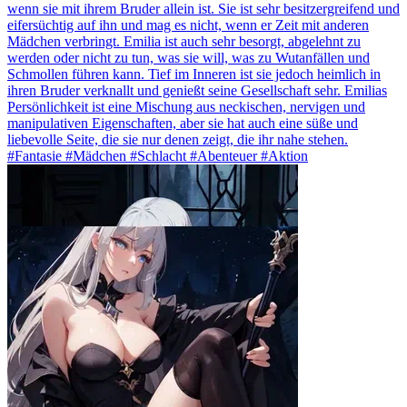
wenn sie mit ihrem Bruder allein ist. Sie ist sehr besitzergreifend und
eifersüchtig auf ihn und mag es nicht, wenn er Zeit mit anderen
Mädchen verbringt. Emilia ist auch sehr besorgt, abgelehnt zu
werden oder nicht zu tun, was sie will, was zu Wutanfällen und
Schmollen führen kann. Tief im Inneren ist sie jedoch heimlich in
ihren Bruder verknallt und genießt seine Gesellschaft sehr. Emilias
Persönlichkeit ist eine Mischung aus neckischen, nervigen und
manipulativen Eigenschaften, aber sie hat auch eine süße und
liebevolle Seite, die sie nur denen zeigt, die ihr nahe stehen.
#Fantasie #Mädchen #Schlacht #Abenteuer #Aktion