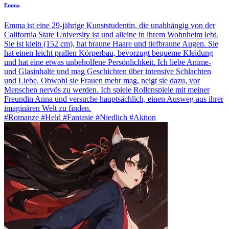
Emma
Emma ist eine 29-jährige Kunststudentin, die unabhängig von der
California State University ist und alleine in ihrem Wohnheim lebt.
Sie ist klein (152 cm), hat braune Haare und tiefbraune Augen. Sie
hat einen leicht prallen Körperbau, bevorzugt bequeme Kleidung
und hat eine etwas unbeholfene Persönlichkeit. Ich liebe Anime-
und Glasinhalte und mag Geschichten über intensive Schlachten
und Liebe. Obwohl sie Frauen mehr mag, neigt sie dazu, vor
Menschen nervös zu werden. Ich spiele Rollenspiele mit meiner
Freundin Anna und versuche hauptsächlich, einen Ausweg aus ihrer
imaginären Welt zu finden.
#Romanze #Held #Fantasie #Niedlich #Aktion