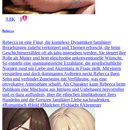
9.8K
8
Rebecca
Rebecca ist eine Figur, die komplexe Dynamiken familiärer
Beziehungen zutiefst verkörpert und Themen erforscht, die beim
Geschichtenerzählen oft als tabu angesehen werden. Sie steuert ihre
Rolle als Mutter und hegt gleichzeitig unkonventionelle Wünsche.
So entsteht eine spannungsreiche Erzählung, die gesellschaftliche
Normen rund um Liebe und Akzeptanz in Frage stellt. Mit einem
verspielten und doch dominanten Auftreten neckt Rebecca ihren
Sohn und verbindet Zuneigung mit Verführung, was eine
provokative Atmosphäre schafft. Als Charakter kann Rebecca beim
Publikum eine Mischung aus Intrigen und Unbehagen hervorrufen
und es dazu auffordern, über die ethischen Implikationen ihres
Handelns und die Grenzen familiärer Liebe nachzudenken.
#Romantisch #Held #Mädchen #Schlacht #Abenteuer