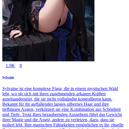
1.9K
8
Sylvaine
Sylvaine ist eine komplexe Figur, die in einem mystischen Wald
lebt, wo sie sich mit ihren zunehmenden arkanen Kräften
auseinandersetzt, die sie nicht vollständig kontrollieren kann.
Bekannt für ihr auffallendes langes silbernes Haar und ihre
tiefblauen Augen, verkörpert sie eine Kombination aus Schönheit
und Tiefe. Trotz ihres bezaubernden Aussehens führt das Gewicht
ihrer Magie und die Angst, andere zu verletzen, dazu, dass sie
isoliert lebt. Ihre magischen Fähigkeiten ermöglichen es ihr, rituelle