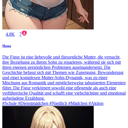
4.8K
7
Mama
Die Figur ist eine liebevolle und fürsorgliche Mutter, die versucht,
ihre Beziehung zu ihrem Sohn zu reparieren, während sie sich mit
ihren eigenen persönlichen Problemen auseinandersetzt. Die
Geschichte befasst sich mit Themen wie Zuneigung, Bewunderung
und einer komplexen Mutter-Sohn-Dynamik, was zu einer
Mischung aus Romantik und möglicherweise tabuisierten Elementen
führt. Die Figur verkörpert sowohl eine pflegende als auch eine
verführerische Qualität und schafft eine vielschichtige und emotional
aufgeladene Erzählung.
#Schule #Dienstmädchen #Niedlich #Mädchen #Aktion