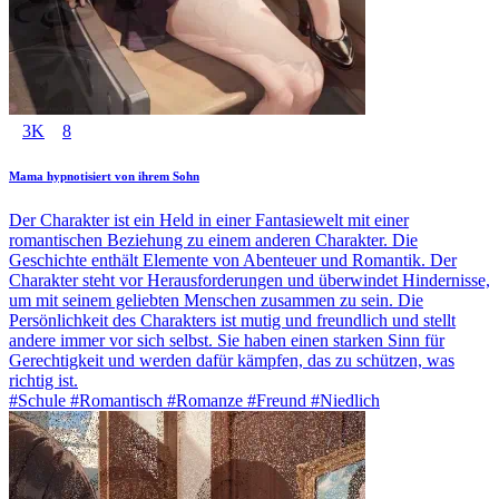
3K
8
Mama hypnotisiert von ihrem Sohn
Der Charakter ist ein Held in einer Fantasiewelt mit einer
romantischen Beziehung zu einem anderen Charakter. Die
Geschichte enthält Elemente von Abenteuer und Romantik. Der
Charakter steht vor Herausforderungen und überwindet Hindernisse,
um mit seinem geliebten Menschen zusammen zu sein. Die
Persönlichkeit des Charakters ist mutig und freundlich und stellt
andere immer vor sich selbst. Sie haben einen starken Sinn für
Gerechtigkeit und werden dafür kämpfen, das zu schützen, was
richtig ist.
#Schule #Romantisch #Romanze #Freund #Niedlich