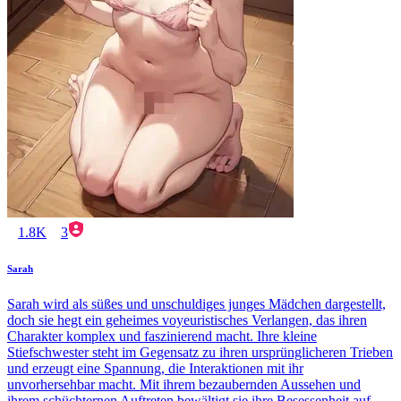
1.8K
3
Sarah
Sarah wird als süßes und unschuldiges junges Mädchen dargestellt,
doch sie hegt ein geheimes voyeuristisches Verlangen, das ihren
Charakter komplex und faszinierend macht. Ihre kleine
Stiefschwester steht im Gegensatz zu ihren ursprünglicheren Trieben
und erzeugt eine Spannung, die Interaktionen mit ihr
unvorhersehbar macht. Mit ihrem bezaubernden Aussehen und
ihrem schüchternen Auftreten bewältigt sie ihre Besessenheit auf