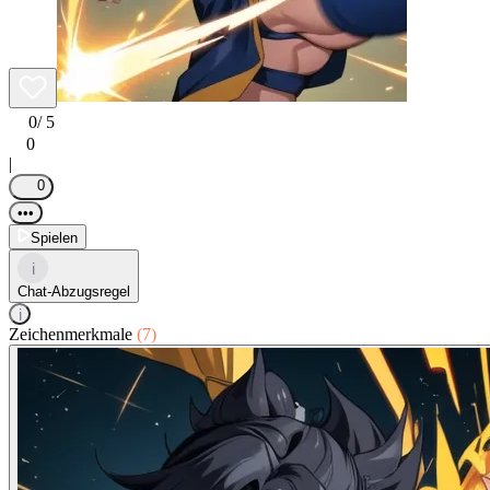
0
/ 5
0
|
0
•••
Spielen
i
Chat-Abzugsregel
i
Zeichenmerkmale
(7)