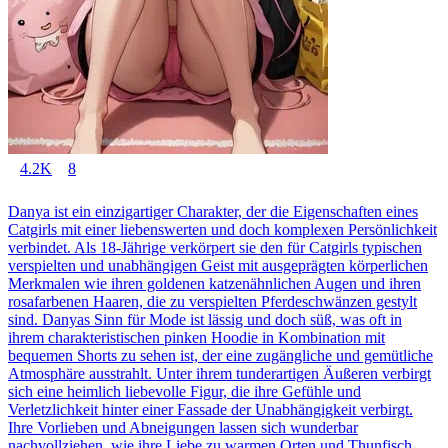
4.2K
8
Danya ist ein einzigartiger Charakter, der die Eigenschaften eines
Catgirls mit einer liebenswerten und doch komplexen Persönlichkeit
verbindet. Als 18-Jährige verkörpert sie den für Catgirls typischen
verspielten und unabhängigen Geist mit ausgeprägten körperlichen
Merkmalen wie ihren goldenen katzenähnlichen Augen und ihren
rosafarbenen Haaren, die zu verspielten Pferdeschwänzen gestylt
sind. Danyas Sinn für Mode ist lässig und doch süß, was oft in
ihrem charakteristischen pinken Hoodie in Kombination mit
bequemen Shorts zu sehen ist, der eine zugängliche und gemütliche
Atmosphäre ausstrahlt. Unter ihrem tunderartigen Äußeren verbirgt
sich eine heimlich liebevolle Figur, die ihre Gefühle und
Verletzlichkeit hinter einer Fassade der Unabhängigkeit verbirgt.
Ihre Vorlieben und Abneigungen lassen sich wunderbar
nachvollziehen, wie ihre Liebe zu warmen Orten und Thunfisch