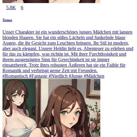
5.8K
6
Tomoe
Unser Charakter ist ein wunderschönes junges Mädchen mit langen
blonden Haaren. Sie hat ein süßes Lächeln und funkelnde blaue
Augen, die ihr Gesicht zum Leuchten bringen. Ihr Stil ist modern,
aber auch elegant. Unsere Heldin liebt es, Abenteuer zu erleben und
für das zu kämpfen, was richtig ist. Mit ihrer Furchtlosigkeit und
ihrem ausgeprägten Sinn für Gerechtigkeit ist sie immer
einsatzbereit. Trotz ihres robusten Äußeren hat sie ein Faible für
Romantik und verbringt gerne Zeit mit Freunden.
#Romantisch #Fantasie #Niedlich #Junge #Mädchen