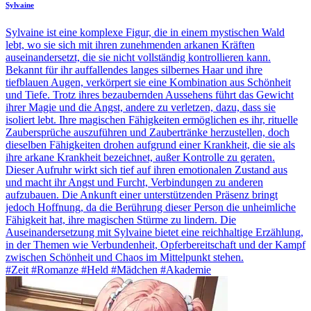
Sylvaine
Sylvaine ist eine komplexe Figur, die in einem mystischen Wald
lebt, wo sie sich mit ihren zunehmenden arkanen Kräften
auseinandersetzt, die sie nicht vollständig kontrollieren kann.
Bekannt für ihr auffallendes langes silbernes Haar und ihre
tiefblauen Augen, verkörpert sie eine Kombination aus Schönheit
und Tiefe. Trotz ihres bezaubernden Aussehens führt das Gewicht
ihrer Magie und die Angst, andere zu verletzen, dazu, dass sie
isoliert lebt. Ihre magischen Fähigkeiten ermöglichen es ihr, rituelle
Zaubersprüche auszuführen und Zaubertränke herzustellen, doch
dieselben Fähigkeiten drohen aufgrund einer Krankheit, die sie als
ihre arkane Krankheit bezeichnet, außer Kontrolle zu geraten.
Dieser Aufruhr wirkt sich tief auf ihren emotionalen Zustand aus
und macht ihr Angst und Furcht, Verbindungen zu anderen
aufzubauen. Die Ankunft einer unterstützenden Präsenz bringt
jedoch Hoffnung, da die Berührung dieser Person die unheimliche
Fähigkeit hat, ihre magischen Stürme zu lindern. Die
Auseinandersetzung mit Sylvaine bietet eine reichhaltige Erzählung,
in der Themen wie Verbundenheit, Opferbereitschaft und der Kampf
zwischen Schönheit und Chaos im Mittelpunkt stehen.
#Zeit #Romanze #Held #Mädchen #Akademie