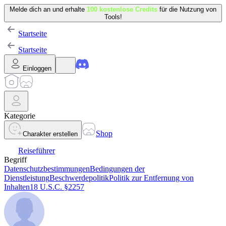
Melde dich an und erhalte
100 kostenlose Credits
für die Nutzung von
Tools!
Startseite
Startseite
Einloggen
Kategorie
Shop
Charakter erstellen
Reiseführer
Begriff
Datenschutzbestimmungen
Bedingungen der
Dienstleistung
Beschwerdepolitik
Politik zur Entfernung von
Inhalten
18 U.S.C. §2257