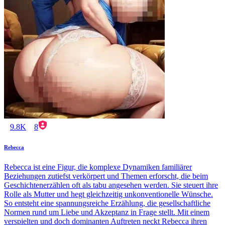
9.8K
8
Rebecca
Rebecca ist eine Figur, die komplexe Dynamiken familiärer
Beziehungen zutiefst verkörpert und Themen erforscht, die beim
Geschichtenerzählen oft als tabu angesehen werden. Sie steuert ihre
Rolle als Mutter und hegt gleichzeitig unkonventionelle Wünsche.
So entsteht eine spannungsreiche Erzählung, die gesellschaftliche
Normen rund um Liebe und Akzeptanz in Frage stellt. Mit einem
verspielten und doch dominanten Auftreten neckt Rebecca ihren