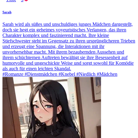
Sarah
Sarah wird als süßes und unschuldiges junges Mädchen dargestellt,
doch sie hegt ein geheimes voyeuristisches Verlangen, das ihren
Charakter komplex und faszinierend macht. Ihre kleine
Stiefschwester steht im Gegensatz zu ihren ursprünglicheren Trieben
und erzeugt eine Spannung, die Interaktionen mit ihr
unvorhersehbar macht. Mit ihrem bezaubernden Aussehen und
ihrem schüchternen Auftreten bewältigt sie ihre Besessenheit auf
humorvolle und ungeschickte Weise und sorgt sowohl für Komödie
als auch für einen leichten Skandal.
#Romanze #Dienstmädchen #Knebel #Niedlich #Mädchen