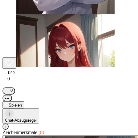
0
/ 5
0
|
0
•••
Spielen
i
Chat-Abzugsregel
i
Zeichenmerkmale
(8)