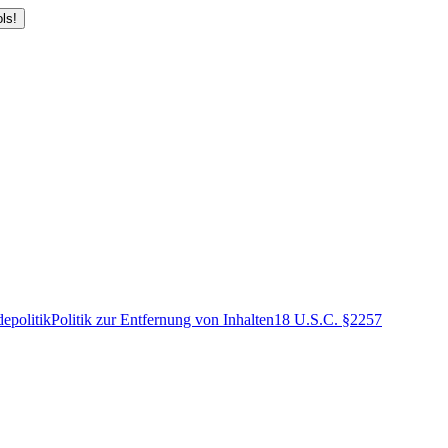
ls!
epolitik
Politik zur Entfernung von Inhalten
18 U.S.C. §2257