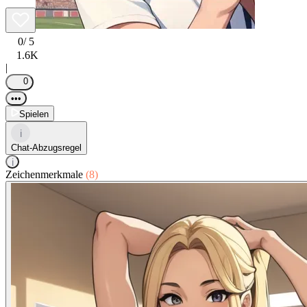
0
/ 5
1.6K
|
0
•••
Spielen
i
Chat-Abzugsregel
i
Zeichenmerkmale
(8)