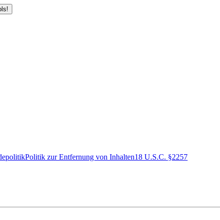
ls!
epolitik
Politik zur Entfernung von Inhalten
18 U.S.C. §2257