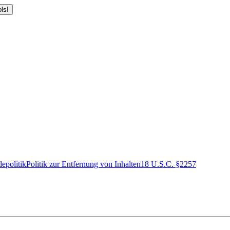
ls!
epolitik
Politik zur Entfernung von Inhalten
18 U.S.C. §2257