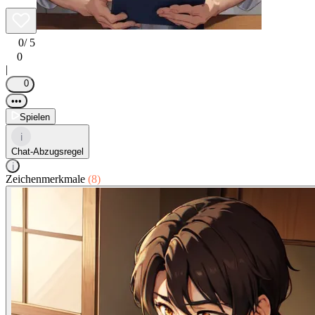
0
/ 5
0
|
0
•••
Spielen
i
Chat-Abzugsregel
i
Zeichenmerkmale
(8)