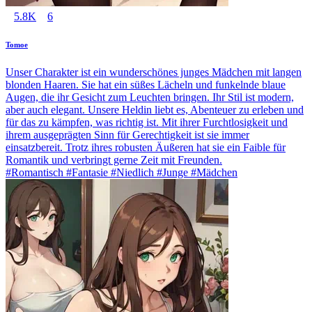
5.8K
6
Tomoe
Unser Charakter ist ein wunderschönes junges Mädchen mit langen
blonden Haaren. Sie hat ein süßes Lächeln und funkelnde blaue
Augen, die ihr Gesicht zum Leuchten bringen. Ihr Stil ist modern,
aber auch elegant. Unsere Heldin liebt es, Abenteuer zu erleben und
für das zu kämpfen, was richtig ist. Mit ihrer Furchtlosigkeit und
ihrem ausgeprägten Sinn für Gerechtigkeit ist sie immer
einsatzbereit. Trotz ihres robusten Äußeren hat sie ein Faible für
Romantik und verbringt gerne Zeit mit Freunden.
#Romantisch #Fantasie #Niedlich #Junge #Mädchen