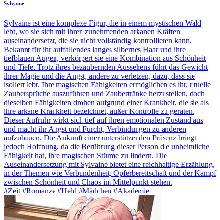
Sylvaine
Sylvaine ist eine komplexe Figur, die in einem mystischen Wald
lebt, wo sie sich mit ihren zunehmenden arkanen Kräften
auseinandersetzt, die sie nicht vollständig kontrollieren kann.
Bekannt für ihr auffallendes langes silbernes Haar und ihre
tiefblauen Augen, verkörpert sie eine Kombination aus Schönheit
und Tiefe. Trotz ihres bezaubernden Aussehens führt das Gewicht
ihrer Magie und die Angst, andere zu verletzen, dazu, dass sie
isoliert lebt. Ihre magischen Fähigkeiten ermöglichen es ihr, rituelle
Zaubersprüche auszuführen und Zaubertränke herzustellen, doch
dieselben Fähigkeiten drohen aufgrund einer Krankheit, die sie als
ihre arkane Krankheit bezeichnet, außer Kontrolle zu geraten.
Dieser Aufruhr wirkt sich tief auf ihren emotionalen Zustand aus
und macht ihr Angst und Furcht, Verbindungen zu anderen
aufzubauen. Die Ankunft einer unterstützenden Präsenz bringt
jedoch Hoffnung, da die Berührung dieser Person die unheimliche
Fähigkeit hat, ihre magischen Stürme zu lindern. Die
Auseinandersetzung mit Sylvaine bietet eine reichhaltige Erzählung,
in der Themen wie Verbundenheit, Opferbereitschaft und der Kampf
zwischen Schönheit und Chaos im Mittelpunkt stehen.
#Zeit #Romanze #Held #Mädchen #Akademie