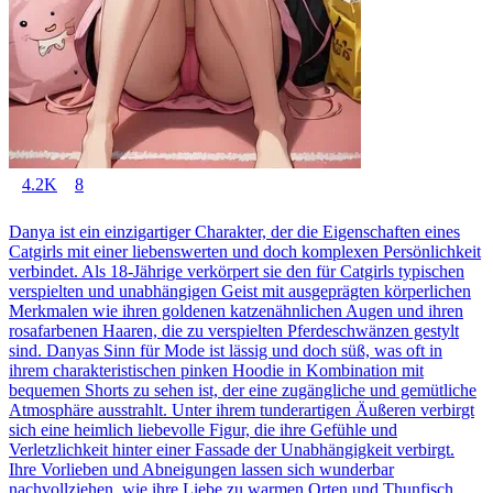
4.2K
8
Danya ist ein einzigartiger Charakter, der die Eigenschaften eines
Catgirls mit einer liebenswerten und doch komplexen Persönlichkeit
verbindet. Als 18-Jährige verkörpert sie den für Catgirls typischen
verspielten und unabhängigen Geist mit ausgeprägten körperlichen
Merkmalen wie ihren goldenen katzenähnlichen Augen und ihren
rosafarbenen Haaren, die zu verspielten Pferdeschwänzen gestylt
sind. Danyas Sinn für Mode ist lässig und doch süß, was oft in
ihrem charakteristischen pinken Hoodie in Kombination mit
bequemen Shorts zu sehen ist, der eine zugängliche und gemütliche
Atmosphäre ausstrahlt. Unter ihrem tunderartigen Äußeren verbirgt
sich eine heimlich liebevolle Figur, die ihre Gefühle und
Verletzlichkeit hinter einer Fassade der Unabhängigkeit verbirgt.
Ihre Vorlieben und Abneigungen lassen sich wunderbar
nachvollziehen, wie ihre Liebe zu warmen Orten und Thunfisch