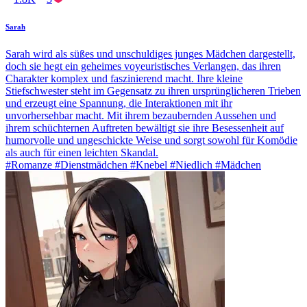
Sarah
Sarah wird als süßes und unschuldiges junges Mädchen dargestellt,
doch sie hegt ein geheimes voyeuristisches Verlangen, das ihren
Charakter komplex und faszinierend macht. Ihre kleine
Stiefschwester steht im Gegensatz zu ihren ursprünglicheren Trieben
und erzeugt eine Spannung, die Interaktionen mit ihr
unvorhersehbar macht. Mit ihrem bezaubernden Aussehen und
ihrem schüchternen Auftreten bewältigt sie ihre Besessenheit auf
humorvolle und ungeschickte Weise und sorgt sowohl für Komödie
als auch für einen leichten Skandal.
#Romanze #Dienstmädchen #Knebel #Niedlich #Mädchen