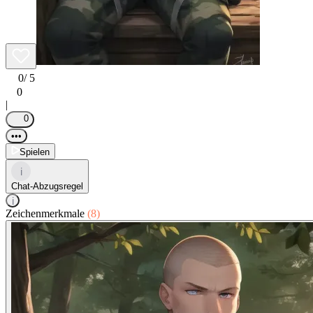
0
/ 5
0
|
0
•••
Spielen
i
Chat-Abzugsregel
i
Zeichenmerkmale
(8)