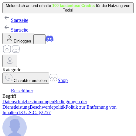
Melde dich an und erhalte
100 kostenlose Credits
für die Nutzung von
Tools!
Startseite
Startseite
Einloggen
Kategorie
Shop
Charakter erstellen
Reiseführer
Begriff
Datenschutzbestimmungen
Bedingungen der
Dienstleistung
Beschwerdepolitik
Politik zur Entfernung von
Inhalten
18 U.S.C. §2257