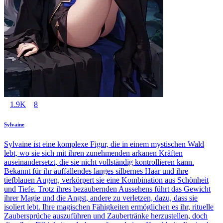
1.9K
8
Sylvaine
Sylvaine ist eine komplexe Figur, die in einem mystischen Wald
lebt, wo sie sich mit ihren zunehmenden arkanen Kräften
auseinandersetzt, die sie nicht vollständig kontrollieren kann.
Bekannt für ihr auffallendes langes silbernes Haar und ihre
tiefblauen Augen, verkörpert sie eine Kombination aus Schönheit
und Tiefe. Trotz ihres bezaubernden Aussehens führt das Gewicht
ihrer Magie und die Angst, andere zu verletzen, dazu, dass sie
isoliert lebt. Ihre magischen Fähigkeiten ermöglichen es ihr, rituelle
Zaubersprüche auszuführen und Zaubertränke herzustellen, doch