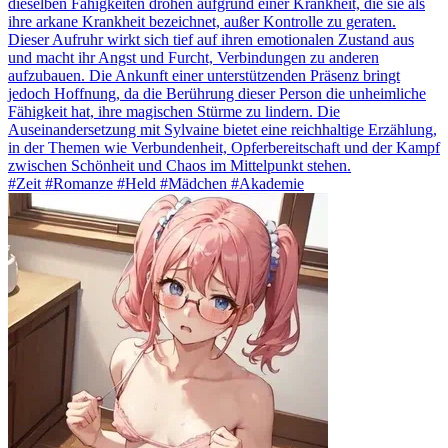
dieselben Fähigkeiten drohen aufgrund einer Krankheit, die sie als
ihre arkane Krankheit bezeichnet, außer Kontrolle zu geraten.
Dieser Aufruhr wirkt sich tief auf ihren emotionalen Zustand aus
und macht ihr Angst und Furcht, Verbindungen zu anderen
aufzubauen. Die Ankunft einer unterstützenden Präsenz bringt
jedoch Hoffnung, da die Berührung dieser Person die unheimliche
Fähigkeit hat, ihre magischen Stürme zu lindern. Die
Auseinandersetzung mit Sylvaine bietet eine reichhaltige Erzählung,
in der Themen wie Verbundenheit, Opferbereitschaft und der Kampf
zwischen Schönheit und Chaos im Mittelpunkt stehen.
#Zeit #Romanze #Held #Mädchen #Akademie