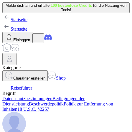
Melde dich an und erhalte
100 kostenlose Credits
für die Nutzung von
Tools!
Startseite
Startseite
Einloggen
Kategorie
Shop
Charakter erstellen
Reiseführer
Begriff
Datenschutzbestimmungen
Bedingungen der
Dienstleistung
Beschwerdepolitik
Politik zur Entfernung von
Inhalten
18 U.S.C. §2257