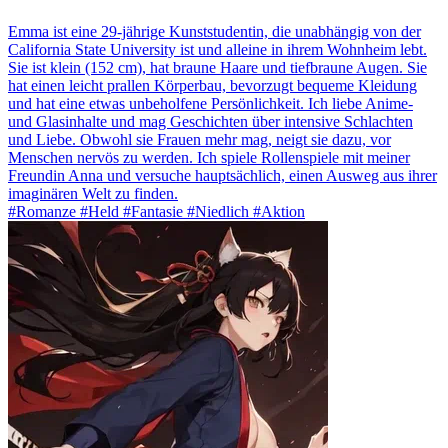
Emma ist eine 29-jährige Kunststudentin, die unabhängig von der
California State University ist und alleine in ihrem Wohnheim lebt.
Sie ist klein (152 cm), hat braune Haare und tiefbraune Augen. Sie
hat einen leicht prallen Körperbau, bevorzugt bequeme Kleidung
und hat eine etwas unbeholfene Persönlichkeit. Ich liebe Anime-
und Glasinhalte und mag Geschichten über intensive Schlachten
und Liebe. Obwohl sie Frauen mehr mag, neigt sie dazu, vor
Menschen nervös zu werden. Ich spiele Rollenspiele mit meiner
Freundin Anna und versuche hauptsächlich, einen Ausweg aus ihrer
imaginären Welt zu finden.
#Romanze #Held #Fantasie #Niedlich #Aktion