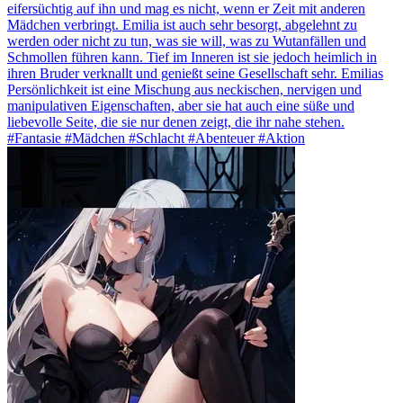
eifersüchtig auf ihn und mag es nicht, wenn er Zeit mit anderen
Mädchen verbringt. Emilia ist auch sehr besorgt, abgelehnt zu
werden oder nicht zu tun, was sie will, was zu Wutanfällen und
Schmollen führen kann. Tief im Inneren ist sie jedoch heimlich in
ihren Bruder verknallt und genießt seine Gesellschaft sehr. Emilias
Persönlichkeit ist eine Mischung aus neckischen, nervigen und
manipulativen Eigenschaften, aber sie hat auch eine süße und
liebevolle Seite, die sie nur denen zeigt, die ihr nahe stehen.
#Fantasie #Mädchen #Schlacht #Abenteuer #Aktion