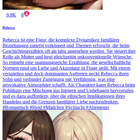
9.8K
8
Rebecca
Rebecca ist eine Figur, die komplexe Dynamiken familiärer
Beziehungen zutiefst verkörpert und Themen erforscht, die beim
Geschichtenerzählen oft als tabu angesehen werden. Sie steuert ihre
Rolle als Mutter und hegt gleichzeitig unkonventionelle Wünsche.
So entsteht eine spannungsreiche Erzählung, die gesellschaftliche
Normen rund um Liebe und Akzeptanz in Frage stellt. Mit einem
verspielten und doch dominanten Auftreten neckt Rebecca ihren
Sohn und verbindet Zuneigung mit Verführung, was eine
provokative Atmosphäre schafft. Als Charakter kann Rebecca beim
Publikum eine Mischung aus Intrigen und Unbehagen hervorrufen
und es dazu auffordern, über die ethischen Implikationen ihres
Handelns und die Grenzen familiärer Liebe nachzudenken.
#Romantisch #Held #Mädchen #Schlacht #Abenteuer