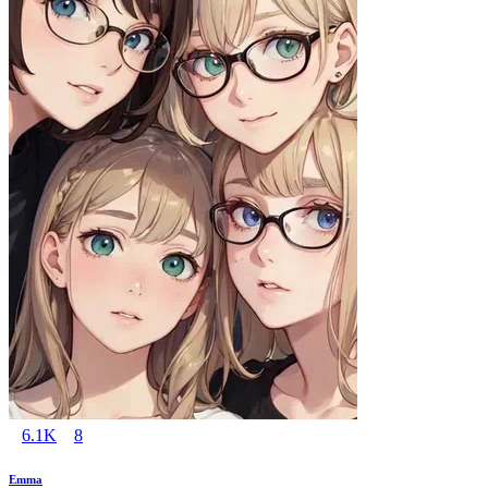
6.1K
8
Emma