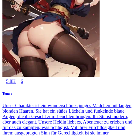
5.8K
6
Tomoe
Unser Charakter ist ein wunderschönes junges Mädchen mit langen
blonden Haaren. Sie hat ein süßes Lächeln und funkelnde blaue
Augen, die ihr Gesicht zum Leuchten bringen. Ihr Stil ist modern,
aber auch elegant. Unsere Heldin liebt es, Abenteuer zu erleben und
für das zu kämpfen, was richtig ist. Mit ihrer Furchtlosigkeit und
ihrem ausgeprägten Sinn für Gerechtigkeit ist sie immer