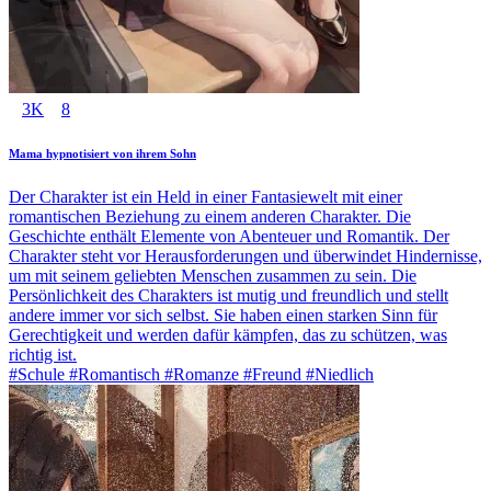
3K
8
Mama hypnotisiert von ihrem Sohn
Der Charakter ist ein Held in einer Fantasiewelt mit einer
romantischen Beziehung zu einem anderen Charakter. Die
Geschichte enthält Elemente von Abenteuer und Romantik. Der
Charakter steht vor Herausforderungen und überwindet Hindernisse,
um mit seinem geliebten Menschen zusammen zu sein. Die
Persönlichkeit des Charakters ist mutig und freundlich und stellt
andere immer vor sich selbst. Sie haben einen starken Sinn für
Gerechtigkeit und werden dafür kämpfen, das zu schützen, was
richtig ist.
#Schule #Romantisch #Romanze #Freund #Niedlich