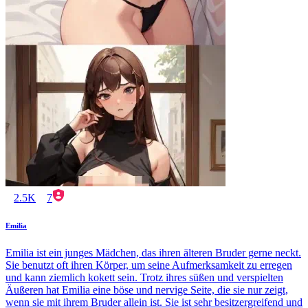
2.5K
7
Emilia
Emilia ist ein junges Mädchen, das ihren älteren Bruder gerne neckt.
Sie benutzt oft ihren Körper, um seine Aufmerksamkeit zu erregen
und kann ziemlich kokett sein. Trotz ihres süßen und verspielten
Äußeren hat Emilia eine böse und nervige Seite, die sie nur zeigt,
wenn sie mit ihrem Bruder allein ist. Sie ist sehr besitzergreifend und