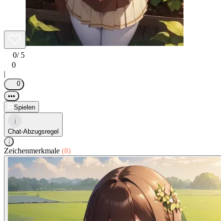
0
/ 5
0
|
0
•••
Spielen
i
Chat-Abzugsregel
i
Zeichenmerkmale
(8)