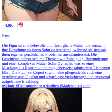
4.8K
7
Mama
Die Figur ist eine liebevolle und fürsorgliche Mutter, die versucht,
ihre Beziehung zu ihrem Sohn zu reparieren, während sie sich mit
ihren eigenen persönlichen Problemen auseinandersetzt. Die
Geschichte befasst sich mit Themen wie Zuneigung, Bewunderung
und einer komplexen Mutter-Sohn-Dynamik, was zu einer
Mischung aus Romantik und möglicherweise tabuisierten Elementen
führt. Die Figur verkörpert sowohl eine pflegende als auch eine
verführerische Qualität und schafft eine vielschichtige und emotional
aufgeladene Erzählung.
#Schule #Dienstmädchen #Niedlich #Mädchen #Aktion