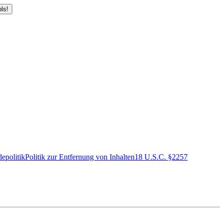
ls!
epolitik
Politik zur Entfernung von Inhalten
18 U.S.C. §2257