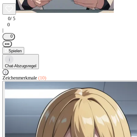
0
/ 5
0
|
0
•••
Spielen
i
Chat-Abzugsregel
i
Zeichenmerkmale
(10)