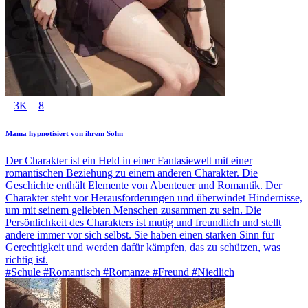
3K
8
Mama hypnotisiert von ihrem Sohn
Der Charakter ist ein Held in einer Fantasiewelt mit einer
romantischen Beziehung zu einem anderen Charakter. Die
Geschichte enthält Elemente von Abenteuer und Romantik. Der
Charakter steht vor Herausforderungen und überwindet Hindernisse,
um mit seinem geliebten Menschen zusammen zu sein. Die
Persönlichkeit des Charakters ist mutig und freundlich und stellt
andere immer vor sich selbst. Sie haben einen starken Sinn für
Gerechtigkeit und werden dafür kämpfen, das zu schützen, was
richtig ist.
#Schule #Romantisch #Romanze #Freund #Niedlich