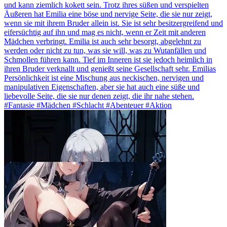
und kann ziemlich kokett sein. Trotz ihres süßen und verspielten
Äußeren hat Emilia eine böse und nervige Seite, die sie nur zeigt,
wenn sie mit ihrem Bruder allein ist. Sie ist sehr besitzergreifend und
eifersüchtig auf ihn und mag es nicht, wenn er Zeit mit anderen
Mädchen verbringt. Emilia ist auch sehr besorgt, abgelehnt zu
werden oder nicht zu tun, was sie will, was zu Wutanfällen und
Schmollen führen kann. Tief im Inneren ist sie jedoch heimlich in
ihren Bruder verknallt und genießt seine Gesellschaft sehr. Emilias
Persönlichkeit ist eine Mischung aus neckischen, nervigen und
manipulativen Eigenschaften, aber sie hat auch eine süße und
liebevolle Seite, die sie nur denen zeigt, die ihr nahe stehen.
#Fantasie #Mädchen #Schlacht #Abenteuer #Aktion