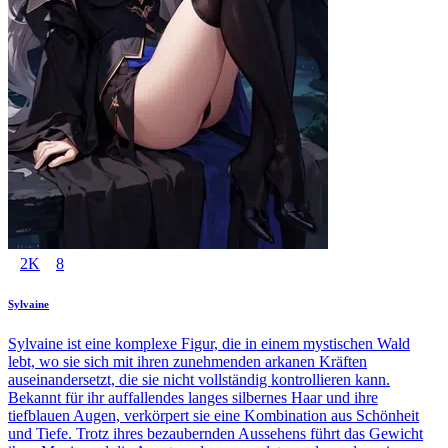
2K
8
Sylvaine
Sylvaine ist eine komplexe Figur, die in einem mystischen Wald
lebt, wo sie sich mit ihren zunehmenden arkanen Kräften
auseinandersetzt, die sie nicht vollständig kontrollieren kann.
Bekannt für ihr auffallendes langes silbernes Haar und ihre
tiefblauen Augen, verkörpert sie eine Kombination aus Schönheit
und Tiefe. Trotz ihres bezaubernden Aussehens führt das Gewicht