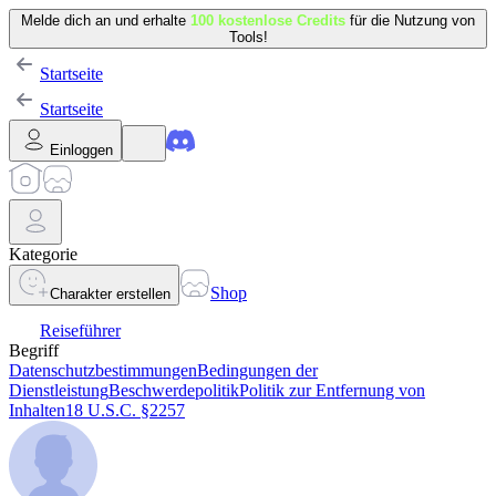
Melde dich an und erhalte
100 kostenlose Credits
für die Nutzung von
Tools!
Startseite
Startseite
Einloggen
Kategorie
Shop
Charakter erstellen
Reiseführer
Begriff
Datenschutzbestimmungen
Bedingungen der
Dienstleistung
Beschwerdepolitik
Politik zur Entfernung von
Inhalten
18 U.S.C. §2257