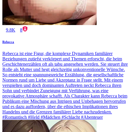
9.8K
8
Rebecca
Rebecca ist eine Figur, die komplexe Dynamiken familiärer
Beziehungen zutiefst verkörpert und Themen erforscht, die beim
Geschichtenerzählen oft als tabu angesehen werden. Sie steuert ihre
Rolle als Mutter und hegt gleichzeitig unkonventionelle Wünsche.
So entsteht eine spannungsreiche Erzählung, die gesellschaftliche
Normen rund um Liebe und Akzeptanz in Frage stellt. Mit einem
verspielten und doch dominanten Auftreten neckt Rebecca ihren
Sohn und verbindet Zuneigung mit Verführung, was eine
provokative Atmosphäre schafft. Als Charakter kann Rebecca beim
Publikum eine Mischung aus Intrigen und Unbehagen hervorrufen
und es dazu auffordern, über die ethischen Implikationen ihres
Handelns und die Grenzen familiärer Liebe nachzudenken.
#Romantisch #Held #Mädchen #Schlacht #Abenteuer