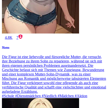
4.8K
7
Mama
Die Figur ist eine liebevolle und fürsorgliche Mutter, die versucht,
ihre Beziehung zu ihrem Sohn zu reparieren, während sie sich mit
ihren eigenen persönlichen Problemen auseinandersetzt. Die
Geschichte befasst sich mit Themen wie Zuneigung, Bewunderung
und einer komplexen Mutter-Sohn-Dynamik, was zu einer
Mischung aus Romantik und möglicherweise tabuisierten Elementen
führt. Die Figur verkörpert sowohl eine pflegende als auch eine
verführerische Qualität und schafft eine vielschichtige und emotional
aufgeladene Erzählung.
#Schule #Dienstmädchen #Niedlich #Mädchen #Aktion