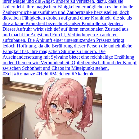
ihrer Magie und die Angst, andere zu verletzen, dazu, dass sie
isoliert lebt. Ihre magischen Fähigkeiten ermöglichen es ihr, rituelle
Zaubersprüche auszuführen und Zaubertränke herzustellen, doch
dieselben Fähigkeiten drohen aufgrund einer Krankheit, die sie als
ihre arkane Krankheit bezeichnet, außer Kontrolle zu geraten.
Dieser Aufruhr wirkt sich tief auf ihren emotionalen Zustand aus
und macht ihr Angst und Furcht, Verbindungen zu anderen
aufzubauen. Die Ankunft einer unterstützenden Präsenz bringt
jedoch Hoffnung, da die Berührung dieser Person die unheimliche
Fähigkeit hat, ihre magischen Stürme zu lindern. Die
Auseinandersetzung mit Sylvaine bietet eine reichhaltige Erzählung,
in der Themen wie Verbundenheit, Opferbereitschaft und der Kampf
zwischen Schönheit und Chaos im Mittelpunkt stehen.
#Zeit #Romanze #Held #Mädchen #Akademie