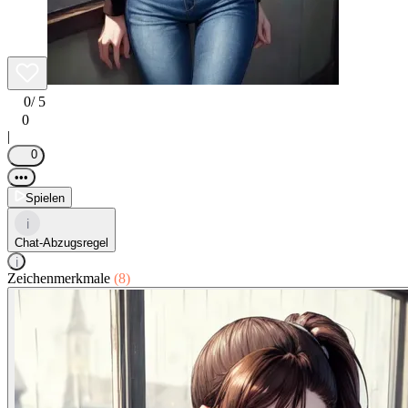
0
/ 5
0
|
0
•••
Spielen
i
Chat-Abzugsregel
i
Zeichenmerkmale
(8)