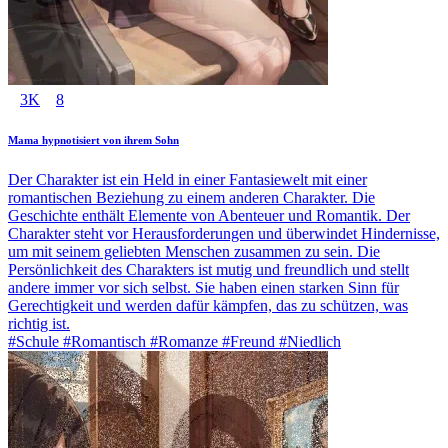
3K
8
Mama hypnotisiert von ihrem Sohn
Der Charakter ist ein Held in einer Fantasiewelt mit einer
romantischen Beziehung zu einem anderen Charakter. Die
Geschichte enthält Elemente von Abenteuer und Romantik. Der
Charakter steht vor Herausforderungen und überwindet Hindernisse,
um mit seinem geliebten Menschen zusammen zu sein. Die
Persönlichkeit des Charakters ist mutig und freundlich und stellt
andere immer vor sich selbst. Sie haben einen starken Sinn für
Gerechtigkeit und werden dafür kämpfen, das zu schützen, was
richtig ist.
#Schule #Romantisch #Romanze #Freund #Niedlich