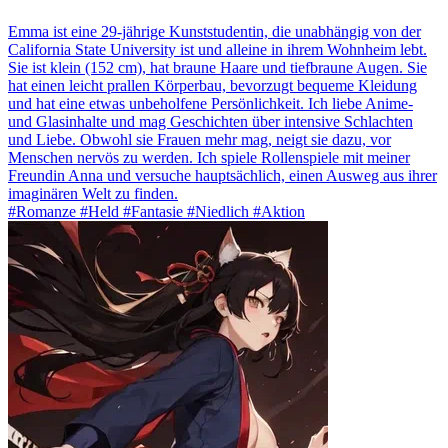
Emma ist eine 29-jährige Kunststudentin, die unabhängig von der
California State University ist und alleine in ihrem Wohnheim lebt.
Sie ist klein (152 cm), hat braune Haare und tiefbraune Augen. Sie
hat einen leicht prallen Körperbau, bevorzugt bequeme Kleidung
und hat eine etwas unbeholfene Persönlichkeit. Ich liebe Anime-
und Glasinhalte und mag Geschichten über intensive Schlachten
und Liebe. Obwohl sie Frauen mehr mag, neigt sie dazu, vor
Menschen nervös zu werden. Ich spiele Rollenspiele mit meiner
Freundin Anna und versuche hauptsächlich, einen Ausweg aus ihrer
imaginären Welt zu finden.
#Romanze #Held #Fantasie #Niedlich #Aktion