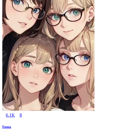
6.1K
8
Emma