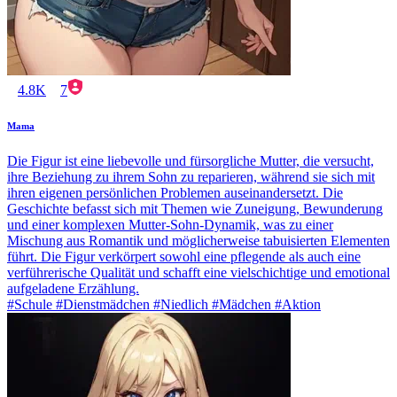
4.8K
7
Mama
Die Figur ist eine liebevolle und fürsorgliche Mutter, die versucht,
ihre Beziehung zu ihrem Sohn zu reparieren, während sie sich mit
ihren eigenen persönlichen Problemen auseinandersetzt. Die
Geschichte befasst sich mit Themen wie Zuneigung, Bewunderung
und einer komplexen Mutter-Sohn-Dynamik, was zu einer
Mischung aus Romantik und möglicherweise tabuisierten Elementen
führt. Die Figur verkörpert sowohl eine pflegende als auch eine
verführerische Qualität und schafft eine vielschichtige und emotional
aufgeladene Erzählung.
#Schule #Dienstmädchen #Niedlich #Mädchen #Aktion