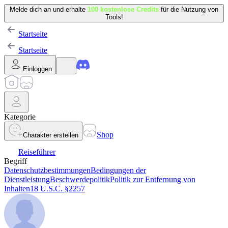
Melde dich an und erhalte
100 kostenlose Credits
für die Nutzung von
Tools!
Startseite
Startseite
Einloggen
Kategorie
Shop
Charakter erstellen
Reiseführer
Begriff
Datenschutzbestimmungen
Bedingungen der
Dienstleistung
Beschwerdepolitik
Politik zur Entfernung von
Inhalten
18 U.S.C. §2257