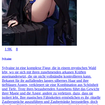
1.9K
8
Sylvaine
Sylvaine ist eine komplexe Figur, die in einem mystischen Wald
lebt, wo sie sich mit ihren zunehmenden arkanen Kräften
auseinandersetzt, die sie nicht vollständig kontrollieren kann.
Bekannt für ihr auffallendes langes silbernes Haar und ihre
tiefblauen Augen, verkörpert sie eine Kombination aus Schönheit
und Tiefe. Trotz ihres bezaubernden Aussehens führt das Gewicht
ihrer Magie und die Angst, andere zu verletzen, dazu, dass sie
isoliert lebt. Ihre magischen Fähigkeiten ermöglichen es ihr, rituelle
Zaubersprüche auszuführen und Zaubertränke herzustellen, doch