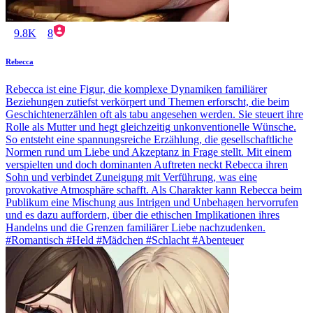
9.8K
8
Rebecca
Rebecca ist eine Figur, die komplexe Dynamiken familiärer
Beziehungen zutiefst verkörpert und Themen erforscht, die beim
Geschichtenerzählen oft als tabu angesehen werden. Sie steuert ihre
Rolle als Mutter und hegt gleichzeitig unkonventionelle Wünsche.
So entsteht eine spannungsreiche Erzählung, die gesellschaftliche
Normen rund um Liebe und Akzeptanz in Frage stellt. Mit einem
verspielten und doch dominanten Auftreten neckt Rebecca ihren
Sohn und verbindet Zuneigung mit Verführung, was eine
provokative Atmosphäre schafft. Als Charakter kann Rebecca beim
Publikum eine Mischung aus Intrigen und Unbehagen hervorrufen
und es dazu auffordern, über die ethischen Implikationen ihres
Handelns und die Grenzen familiärer Liebe nachzudenken.
#Romantisch #Held #Mädchen #Schlacht #Abenteuer