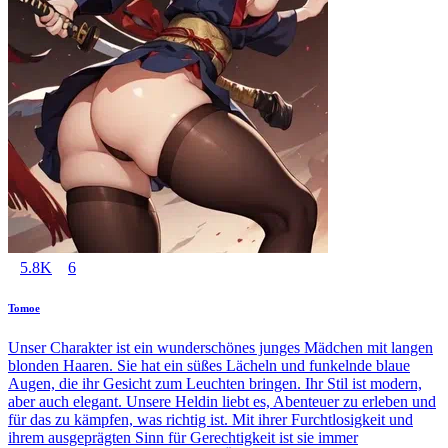
5.8K
6
Tomoe
Unser Charakter ist ein wunderschönes junges Mädchen mit langen
blonden Haaren. Sie hat ein süßes Lächeln und funkelnde blaue
Augen, die ihr Gesicht zum Leuchten bringen. Ihr Stil ist modern,
aber auch elegant. Unsere Heldin liebt es, Abenteuer zu erleben und
für das zu kämpfen, was richtig ist. Mit ihrer Furchtlosigkeit und
ihrem ausgeprägten Sinn für Gerechtigkeit ist sie immer