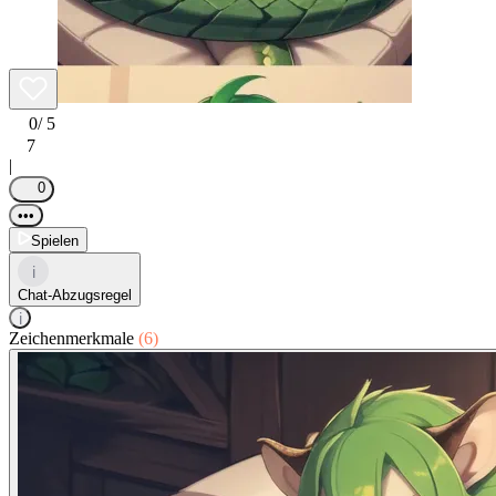
0
/ 5
7
|
0
•••
Spielen
i
Chat-Abzugsregel
i
Zeichenmerkmale
(6)