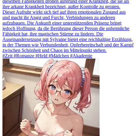
dieselben Fähigkeiten drohen aufgrund einer Krankheit, die sie als
ihre arkane Krankheit bezeichnet, außer Kontrolle zu geraten.
Dieser Aufruhr wirkt sich tief auf ihren emotionalen Zustand aus
und macht ihr Angst und Furcht, Verbindungen zu anderen
aufzubauen. Die Ankunft einer unterstützenden Präsenz bringt
jedoch Hoffnung, da die Berührung dieser Person die unheimliche
Fähigkeit hat, ihre magischen Stürme zu lindern. Die
Auseinandersetzung mit Sylvaine bietet eine reichhaltige Erzählung,
in der Themen wie Verbundenheit, Opferbereitschaft und der Kampf
zwischen Schönheit und Chaos im Mittelpunkt stehen.
#Zeit #Romanze #Held #Mädchen #Akademie