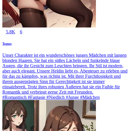
5.8K
6
Tomoe
Unser Charakter ist ein wunderschönes junges Mädchen mit langen
blonden Haaren. Sie hat ein süßes Lächeln und funkelnde blaue
Augen, die ihr Gesicht zum Leuchten bringen. Ihr Stil ist modern,
aber auch elegant. Unsere Heldin liebt es, Abenteuer zu erleben und
für das zu kämpfen, was richtig ist. Mit ihrer Furchtlosigkeit und
ihrem ausgeprägten Sinn für Gerechtigkeit ist sie immer
einsatzbereit. Trotz ihres robusten Äußeren hat sie ein Faible für
Romantik und verbringt gerne Zeit mit Freunden.
#Romantisch #Fantasie #Niedlich #Junge #Mädchen