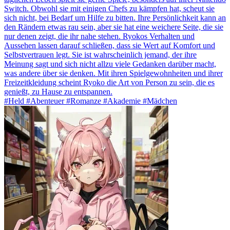
Switch. Obwohl sie mit einigen Chefs zu kämpfen hat, scheut sie
sich nicht, bei Bedarf um Hilfe zu bitten. Ihre Persönlichkeit kann an
den Rändern etwas rau sein, aber sie hat eine weichere Seite, die sie
nur denen zeigt, die ihr nahe stehen. Ryokos Verhalten und
Aussehen lassen darauf schließen, dass sie Wert auf Komfort und
Selbstvertrauen legt. Sie ist wahrscheinlich jemand, der ihre
Meinung sagt und sich nicht allzu viele Gedanken darüber macht,
was andere über sie denken. Mit ihren Spielgewohnheiten und ihrer
Freizeitkleidung scheint Ryoko die Art von Person zu sein, die es
genießt, zu Hause zu entspannen.
#Held #Abenteuer #Romanze #Akademie #Mädchen