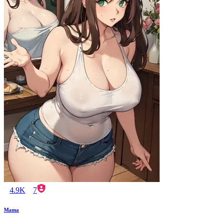
4.9K
7
Mama