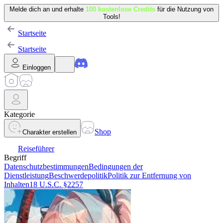
Melde dich an und erhalte
100 kostenlose Credits
für die Nutzung von
Tools!
Startseite
Startseite
Einloggen
Kategorie
Shop
Charakter erstellen
Reiseführer
Begriff
Datenschutzbestimmungen
Bedingungen der
Dienstleistung
Beschwerdepolitik
Politik zur Entfernung von
Inhalten
18 U.S.C. §2257