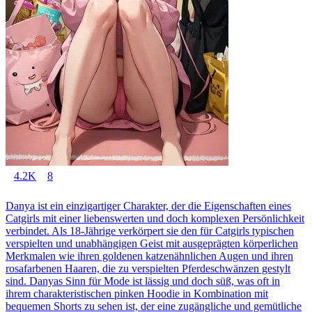
4.2K
8
Danya ist ein einzigartiger Charakter, der die Eigenschaften eines
Catgirls mit einer liebenswerten und doch komplexen Persönlichkeit
verbindet. Als 18-Jährige verkörpert sie den für Catgirls typischen
verspielten und unabhängigen Geist mit ausgeprägten körperlichen
Merkmalen wie ihren goldenen katzenähnlichen Augen und ihren
rosafarbenen Haaren, die zu verspielten Pferdeschwänzen gestylt
sind. Danyas Sinn für Mode ist lässig und doch süß, was oft in
ihrem charakteristischen pinken Hoodie in Kombination mit
bequemen Shorts zu sehen ist, der eine zugängliche und gemütliche