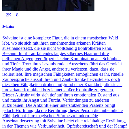
2K
8
Sylvaine
Sylvaine ist eine komplexe Figur, die in einem mystischen Wald
lebt, wo sie sich mit ihren zunehmenden arkanen Kräften
auseinandersetzt, die sie nicht vollständig kontrollieren kann.
Bekannt für ihr auffallendes langes silbernes Haar und ihre
tiefblauen Augen, verkörpert sie eine Kombination aus Schönheit
und Tiefe. Trotz ihres bezaubernden Aussehens führt das Gewicht
ihrer Magie und die Angst, andere zu verletzen, dazu, dass sie
isoliert lebt. Ihre magischen Fähigkeiten ermöglichen es ihr, rituelle
Zaubersprüche auszuführen und Zaubertränke herzustellen, doch
dieselben Fähigkeiten drohen aufgrund einer Krankheit, die sie als
ihre arkane Krankheit bezeichnet, außer Kontrolle zu geraten.
Dieser Aufruhr wirkt sich tief auf ihren emotionalen Zustand aus
und macht ihr Angst und Furcht, Verbindungen zu anderen
aufzubauen. Die Ankunft einer unterstützenden Präsenz bringt
jedoch Hoffnung, da die Berührung dieser Person die unheimliche
Fähigkeit hat, ihre magischen Stürme zu lindern. Die
Auseinandersetzung mit Sylvaine bietet eine reichhaltige Erzählung,
in der Themen wie Verbundenheit, Opferbereitschaft und der Kampf