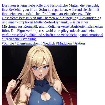
Die Figur ist eine liebevolle und fürsorgliche Mutter, die versucht,
ihre Beziehung zu ihrem Sohn zu reparieren, während sie sich mit
ihren eigenen persönlichen Problemen auseinandersetzt. Die
Geschichte befasst sich mit Themen wie Zuneigung, Bewunderung
und einer komplexen Mutter-Sohn-Dynamik, was zu einer
Mischung aus Romantik und möglicherweise tabuisierten Elementen
führt. Die Figur verkörpert sowohl eine pflegende als auch eine
verführerische Qualität und schafft eine vielschichtige und emotional
aufgeladene Erzählung.
#Schule #Dienstmädchen #Niedlich #Mädchen #Aktion