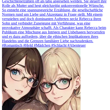
Geschichtenerzählen oft als tabu angesehen werden. Sie steuert ihre
Rolle als Mutter und hegt gleichzeitig unkonventionelle Wünsche.
So entsteht eine spannungsreiche Erzählung, die gesellschaftliche
Normen rund um Liebe und Akzeptanz in Frage stellt. Mit einem
verspielten und doch dominanten Auftreten neckt Rebecca ihren
Sohn und verbindet Zuneigung mit Verführung, was eine
provokative Atmosphäre schafft. Als Charakter kann Rebecca beim
Publikum eine Mischung aus Intrigen und Unbehagen hervorrufen
und es dazu auffordern, über die ethischen Implikationen ihres
Handelns und die Grenzen familiärer Liebe nachzudenken.
#Romantisch #Held #Mädchen #Schlacht #Abenteuer