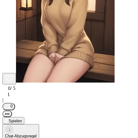
0
/ 5
1
|
0
•••
Spielen
i
Chat-Abzugsregel