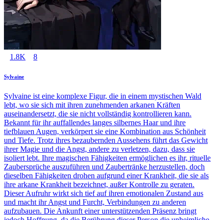
1.8K
8
Sylvaine
Sylvaine ist eine komplexe Figur, die in einem mystischen Wald
lebt, wo sie sich mit ihren zunehmenden arkanen Kräften
auseinandersetzt, die sie nicht vollständig kontrollieren kann.
Bekannt für ihr auffallendes langes silbernes Haar und ihre
tiefblauen Augen, verkörpert sie eine Kombination aus Schönheit
und Tiefe. Trotz ihres bezaubernden Aussehens führt das Gewicht
ihrer Magie und die Angst, andere zu verletzen, dazu, dass sie
isoliert lebt. Ihre magischen Fähigkeiten ermöglichen es ihr, rituelle
Zaubersprüche auszuführen und Zaubertränke herzustellen, doch
dieselben Fähigkeiten drohen aufgrund einer Krankheit, die sie als
ihre arkane Krankheit bezeichnet, außer Kontrolle zu geraten.
Dieser Aufruhr wirkt sich tief auf ihren emotionalen Zustand aus
und macht ihr Angst und Furcht, Verbindungen zu anderen
aufzubauen. Die Ankunft einer unterstützenden Präsenz bringt
jedoch Hoffnung, da die Berührung dieser Person die unheimliche