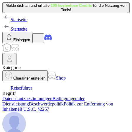
Melde dich an und erhalte
100 kostenlose Credits
für die Nutzung von
Tools!
Startseite
Startseite
Einloggen
Kategorie
Shop
Charakter erstellen
Reiseführer
Begriff
Datenschutzbestimmungen
Bedingungen der
Dienstleistung
Beschwerdepolitik
Politik zur Entfernung von
Inhalten
18 U.S.C. §2257