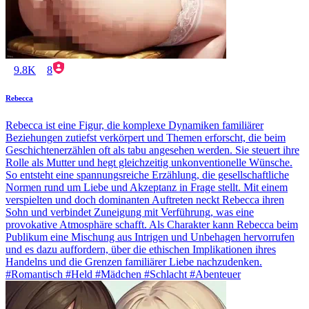
9.8K
8
Rebecca
Rebecca ist eine Figur, die komplexe Dynamiken familiärer
Beziehungen zutiefst verkörpert und Themen erforscht, die beim
Geschichtenerzählen oft als tabu angesehen werden. Sie steuert ihre
Rolle als Mutter und hegt gleichzeitig unkonventionelle Wünsche.
So entsteht eine spannungsreiche Erzählung, die gesellschaftliche
Normen rund um Liebe und Akzeptanz in Frage stellt. Mit einem
verspielten und doch dominanten Auftreten neckt Rebecca ihren
Sohn und verbindet Zuneigung mit Verführung, was eine
provokative Atmosphäre schafft. Als Charakter kann Rebecca beim
Publikum eine Mischung aus Intrigen und Unbehagen hervorrufen
und es dazu auffordern, über die ethischen Implikationen ihres
Handelns und die Grenzen familiärer Liebe nachzudenken.
#Romantisch #Held #Mädchen #Schlacht #Abenteuer