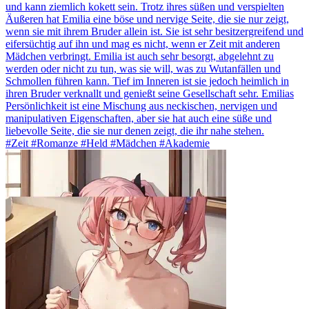
und kann ziemlich kokett sein. Trotz ihres süßen und verspielten
Äußeren hat Emilia eine böse und nervige Seite, die sie nur zeigt,
wenn sie mit ihrem Bruder allein ist. Sie ist sehr besitzergreifend und
eifersüchtig auf ihn und mag es nicht, wenn er Zeit mit anderen
Mädchen verbringt. Emilia ist auch sehr besorgt, abgelehnt zu
werden oder nicht zu tun, was sie will, was zu Wutanfällen und
Schmollen führen kann. Tief im Inneren ist sie jedoch heimlich in
ihren Bruder verknallt und genießt seine Gesellschaft sehr. Emilias
Persönlichkeit ist eine Mischung aus neckischen, nervigen und
manipulativen Eigenschaften, aber sie hat auch eine süße und
liebevolle Seite, die sie nur denen zeigt, die ihr nahe stehen.
#Zeit #Romanze #Held #Mädchen #Akademie