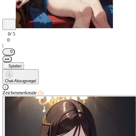
0
/ 5
0
|
0
•••
Spielen
i
Chat-Abzugsregel
i
Zeichenmerkmale
(5)