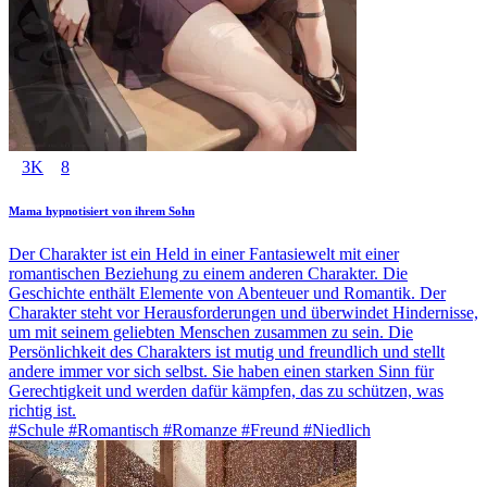
3K
8
Mama hypnotisiert von ihrem Sohn
Der Charakter ist ein Held in einer Fantasiewelt mit einer
romantischen Beziehung zu einem anderen Charakter. Die
Geschichte enthält Elemente von Abenteuer und Romantik. Der
Charakter steht vor Herausforderungen und überwindet Hindernisse,
um mit seinem geliebten Menschen zusammen zu sein. Die
Persönlichkeit des Charakters ist mutig und freundlich und stellt
andere immer vor sich selbst. Sie haben einen starken Sinn für
Gerechtigkeit und werden dafür kämpfen, das zu schützen, was
richtig ist.
#Schule #Romantisch #Romanze #Freund #Niedlich