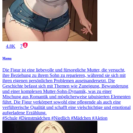
4.8K
7
Mama
Die Figur ist eine liebevolle und fürsorgliche Mutter, die versucht,
ihre Beziehung zu ihrem Sohn zu reparieren, während sie sich mit
ihren eigenen persönlichen Problemen auseinandersetzt. Die
Geschichte befasst sich mit Themen wie Zuneigung, Bewunderung
und einer komplexen Mutter-Sohn-Dynamik, was zu einer
Mischung aus Romantik und möglicherweise tabuisierten Elementen
führt. Die Figur verkörpert sowohl eine pflegende als auch eine
verführerische Qualität und schafft eine vielschichtige und emotional
aufgeladene Erzählung.
#Schule #Dienstmädchen #Niedlich #Mädchen #Aktion