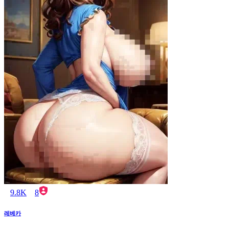
9.8K
8
레베카