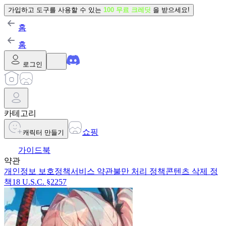
가입하고 도구를 사용할 수 있는
100 무료 크레딧
을 받으세요!
홈
홈
로그인
카테고리
쇼핑
캐릭터 만들기
가이드북
약관
개인정보 보호정책
서비스 약관
불만 처리 정책
콘텐츠 삭제 정
책
18 U.S.C. §2257