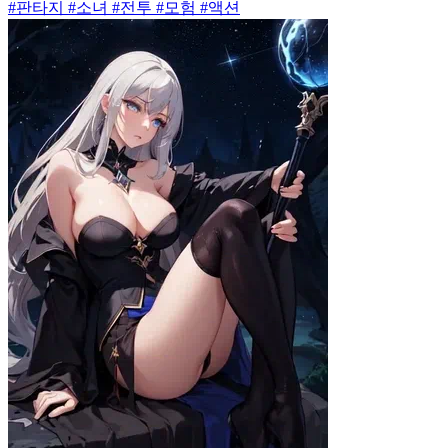
#판타지 #소녀 #전투 #모험 #액션