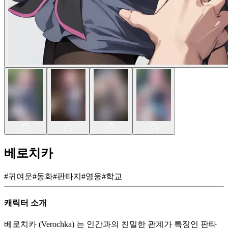
베로치카
#
귀여운
#
동화
#
판타지
#
영웅
#
학교
캐릭터 소개
베로치카 (Verochka) 는 인간과의 친밀한 관계가 특징인 판타