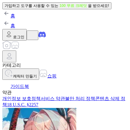
가입하고 도구를 사용할 수 있는
100 무료 크레딧
을 받으세요!
홈
홈
로그인
카테고리
쇼핑
캐릭터 만들기
가이드북
약관
개인정보 보호정책
서비스 약관
불만 처리 정책
콘텐츠 삭제 정
책
18 U.S.C. §2257