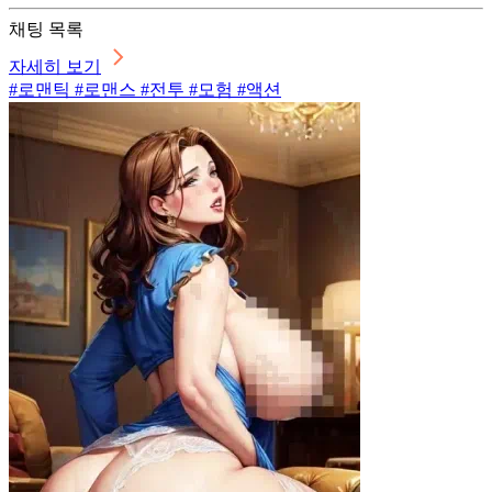
채팅 목록
자세히 보기
#로맨틱 #로맨스 #전투 #모험 #액션