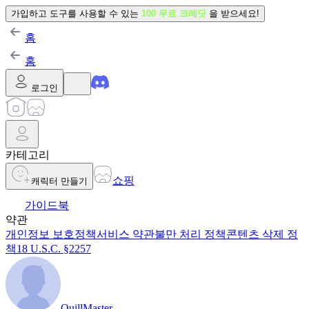
가입하고 도구를 사용할 수 있는
100 무료 크레딧
을 받으세요!
홈
홈
로그인
카테고리
쇼핑
캐릭터 만들기
가이드북
약관
개인정보 보호정책
서비스 약관
불만 처리 정책
콘텐츠 삭제 정
책
18 U.S.C. §2257
QuillMaster