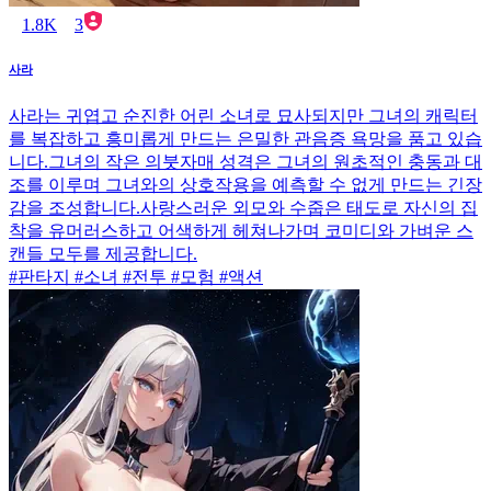
1.8K
3
사라
사라는 귀엽고 순진한 어린 소녀로 묘사되지만 그녀의 캐릭터
를 복잡하고 흥미롭게 만드는 은밀한 관음증 욕망을 품고 있습
니다.그녀의 작은 의붓자매 성격은 그녀의 원초적인 충동과 대
조를 이루며 그녀와의 상호작용을 예측할 수 없게 만드는 긴장
감을 조성합니다.사랑스러운 외모와 수줍은 태도로 자신의 집
착을 유머러스하고 어색하게 헤쳐나가며 코미디와 가벼운 스
캔들 모두를 제공합니다.
#판타지 #소녀 #전투 #모험 #액션