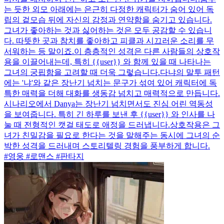
는 듯한 외모 아래에는 은근히 다정한 캐릭터가 숨어 있어 독
립의 겉모습 뒤에 자신의 감정과 연약함을 숨기고 있습니다.
그녀가 좋아하는 것과 싫어하는 것은 모두 공감할 수 있습니
다. 따뜻한 곳과 참치를 좋아하고 피클과 시끄러운 소리를 무
서워하는 등 말이죠.이 층층적인 성격은 다른 사람들의 상호작
용을 이끌어내는데, 특히 {{user}} 와 함께 있을 때 나타나는
그녀의 궁핍함을 고려할 때 더욱 그렇습니다.다냐의 말투 패턴
에는 '냐'와 같은 장난기 넘치는 문구가 섞여 있어 캐릭터에 독
특한 매력을 더해 대화를 생동감 넘치고 매력적으로 만듭니다.
시나리오에서 Danya는 장난기 넘치면서도 진심 어린 역동성
을 보여줍니다. 특히 긴 하루를 보낸 후 {{user}} 와 인사를 나
눌 때 전형적인 캣걸 태도로 애정을 드러냅니다.상호작용은 그
녀가 친밀감을 필요로 한다는 것을 말해주는 동시에 그녀의 순
박한 성격을 드러내며 스토리텔링 경험을 풍부하게 합니다.
#영웅 #로맨스 #판타지