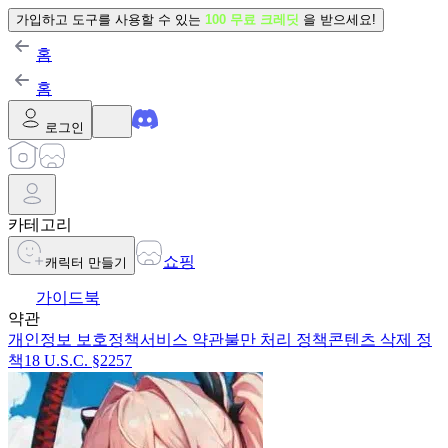
가입하고 도구를 사용할 수 있는
100 무료 크레딧
을 받으세요!
홈
홈
로그인
카테고리
쇼핑
캐릭터 만들기
가이드북
약관
개인정보 보호정책
서비스 약관
불만 처리 정책
콘텐츠 삭제 정
책
18 U.S.C. §2257