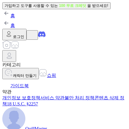
가입하고 도구를 사용할 수 있는
100 무료 크레딧
을 받으세요!
홈
홈
로그인
카테고리
쇼핑
캐릭터 만들기
가이드북
약관
개인정보 보호정책
서비스 약관
불만 처리 정책
콘텐츠 삭제 정
책
18 U.S.C. §2257
QuillMaster