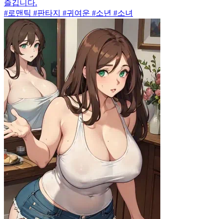
즐깁니다.
#로맨틱 #판타지 #귀여운 #소년 #소녀