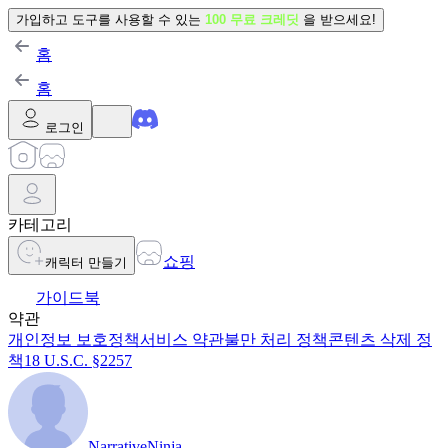
가입하고 도구를 사용할 수 있는
100 무료 크레딧
을 받으세요!
홈
홈
로그인
카테고리
쇼핑
캐릭터 만들기
가이드북
약관
개인정보 보호정책
서비스 약관
불만 처리 정책
콘텐츠 삭제 정
책
18 U.S.C. §2257
NarrativeNinja