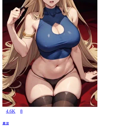
4.6K
8
료코