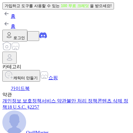
가입하고 도구를 사용할 수 있는
100 무료 크레딧
을 받으세요!
홈
홈
로그인
카테고리
쇼핑
캐릭터 만들기
가이드북
약관
개인정보 보호정책
서비스 약관
불만 처리 정책
콘텐츠 삭제 정
책
18 U.S.C. §2257
QuillMaster