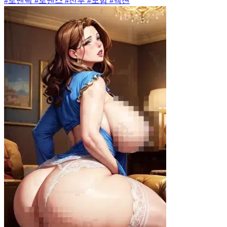
#로맨틱 #로맨스 #전투 #모험 #액션