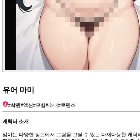
유어 마미
#
학원
#
액션
#
모험
#
소녀
#
로맨스
캐릭터 소개
엄마는 다양한 장르에서 그림을 그릴 수 있는 다재다능한 캐릭터