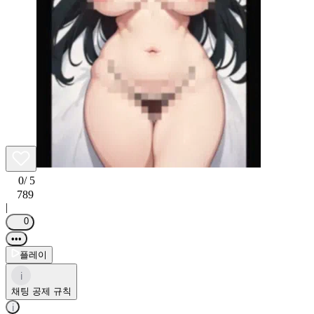
0
/ 5
789
|
0
•••
플레이
i
채팅 공제 규칙
i