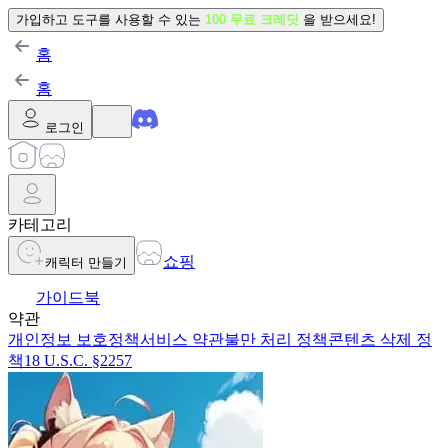
가입하고 도구를 사용할 수 있는
100 무료 크레딧
을 받으세요!
홈
홈
로그인
카테고리
쇼핑
캐릭터 만들기
가이드북
약관
개인정보 보호정책
서비스 약관
불만 처리 정책
콘텐츠 삭제 정
책
18 U.S.C. §2257