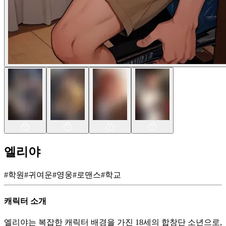
엘리야
#
학원
#
귀여운
#
영웅
#
로맨스
#
학교
캐릭터 소개
엘리야는 복잡한 캐릭터 배경을 가진 18세의 합창단 소년으로,