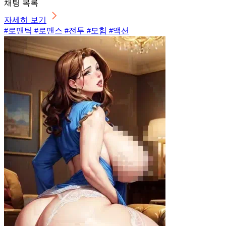
채팅 목록
자세히 보기
#로맨틱 #로맨스 #전투 #모험 #액션