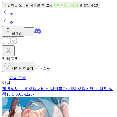
가입하고 도구를 사용할 수 있는
100 무료 크레딧
을 받으세요!
홈
홈
로그인
카테고리
쇼핑
캐릭터 만들기
가이드북
약관
개인정보 보호정책
서비스 약관
불만 처리 정책
콘텐츠 삭제 정
책
18 U.S.C. §2257