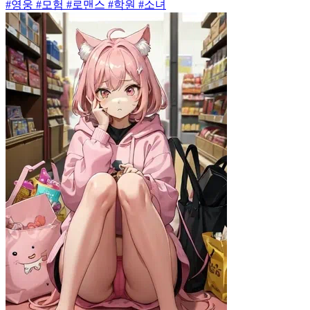
#영웅 #모험 #로맨스 #학원 #소녀