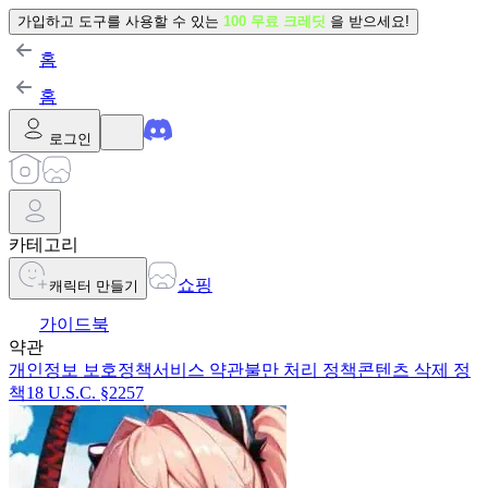
가입하고 도구를 사용할 수 있는
100 무료 크레딧
을 받으세요!
홈
홈
로그인
카테고리
쇼핑
캐릭터 만들기
가이드북
약관
개인정보 보호정책
서비스 약관
불만 처리 정책
콘텐츠 삭제 정
책
18 U.S.C. §2257