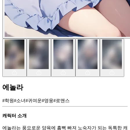
에놀라
#
학원
#
소녀
#
귀여운
#
영웅
#
로맨스
캐릭터 소개
에놀라는 풍요로운 양육에 흠뻑 빠져 노숙자가 되는 독특한 캐