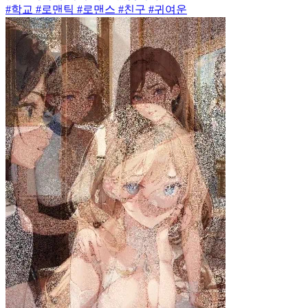
#학교 #로맨틱 #로맨스 #친구 #귀여운