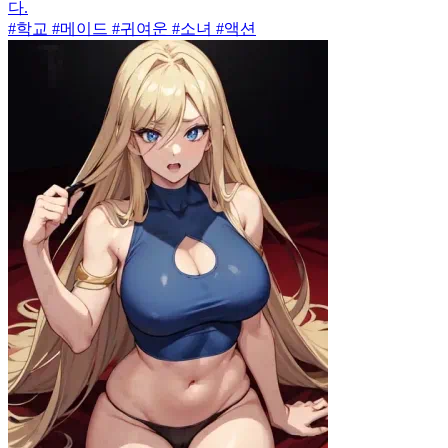
다.
#학교 #메이드 #귀여운 #소녀 #액션