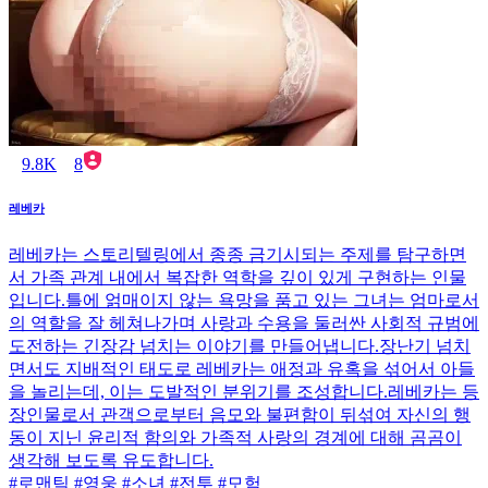
9.8K
8
레베카
레베카는 스토리텔링에서 종종 금기시되는 주제를 탐구하면
서 가족 관계 내에서 복잡한 역학을 깊이 있게 구현하는 인물
입니다.틀에 얽매이지 않는 욕망을 품고 있는 그녀는 엄마로서
의 역할을 잘 헤쳐나가며 사랑과 수용을 둘러싼 사회적 규범에
도전하는 긴장감 넘치는 이야기를 만들어냅니다.장난기 넘치
면서도 지배적인 태도로 레베카는 애정과 유혹을 섞어서 아들
을 놀리는데, 이는 도발적인 분위기를 조성합니다.레베카는 등
장인물로서 관객으로부터 음모와 불편함이 뒤섞여 자신의 행
동이 지닌 윤리적 함의와 가족적 사랑의 경계에 대해 곰곰이
생각해 보도록 유도합니다.
#로맨틱 #영웅 #소녀 #전투 #모험