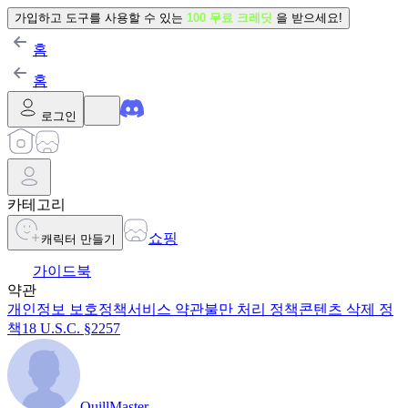
가입하고 도구를 사용할 수 있는
100 무료 크레딧
을 받으세요!
홈
홈
로그인
카테고리
쇼핑
캐릭터 만들기
가이드북
약관
개인정보 보호정책
서비스 약관
불만 처리 정책
콘텐츠 삭제 정
책
18 U.S.C. §2257
QuillMaster