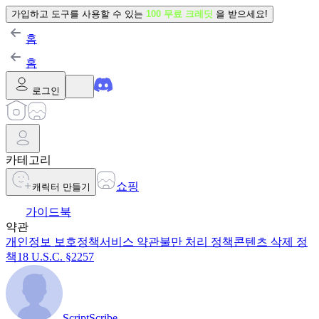
가입하고 도구를 사용할 수 있는
100 무료 크레딧
을 받으세요!
홈
홈
로그인
카테고리
쇼핑
캐릭터 만들기
가이드북
약관
개인정보 보호정책
서비스 약관
불만 처리 정책
콘텐츠 삭제 정
책
18 U.S.C. §2257
ScriptScribe