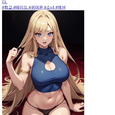
다.
#학교 #메이드 #귀여운 #소녀 #액션