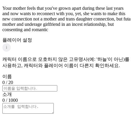
Your mother feels that you've grown apart during these last years
and now wants to reconnect with you, yet, she wants to make this
new connection not a mother and trans daughter connection, but futa
mother and underage girlfriend in an incest relationship, but
consenting and romantic
플레이어 설정
i
캐릭터 이름으로 모호하지 않은 고유명사(예: '하늘'이 아닌)를
사용하고, 캐릭터와 플레이어 이름이 다른지 확인하세요.
이름
0
/ 20
소개
0
/ 1000