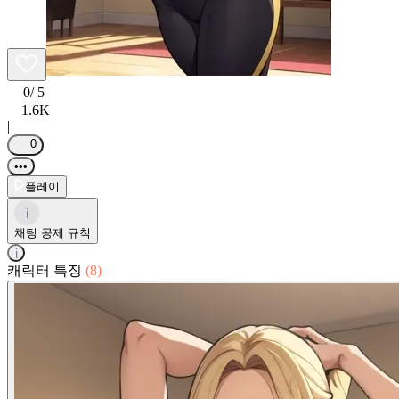
0
/ 5
1.6K
|
0
•••
플레이
i
채팅 공제 규칙
i
캐릭터 특징
(8)