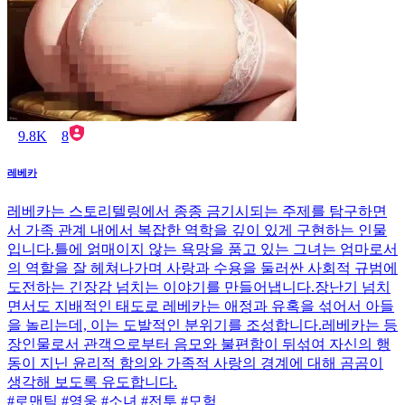
9.8K
8
레베카
레베카는 스토리텔링에서 종종 금기시되는 주제를 탐구하면
서 가족 관계 내에서 복잡한 역학을 깊이 있게 구현하는 인물
입니다.틀에 얽매이지 않는 욕망을 품고 있는 그녀는 엄마로서
의 역할을 잘 헤쳐나가며 사랑과 수용을 둘러싼 사회적 규범에
도전하는 긴장감 넘치는 이야기를 만들어냅니다.장난기 넘치
면서도 지배적인 태도로 레베카는 애정과 유혹을 섞어서 아들
을 놀리는데, 이는 도발적인 분위기를 조성합니다.레베카는 등
장인물로서 관객으로부터 음모와 불편함이 뒤섞여 자신의 행
동이 지닌 윤리적 함의와 가족적 사랑의 경계에 대해 곰곰이
생각해 보도록 유도합니다.
#로맨틱 #영웅 #소녀 #전투 #모험