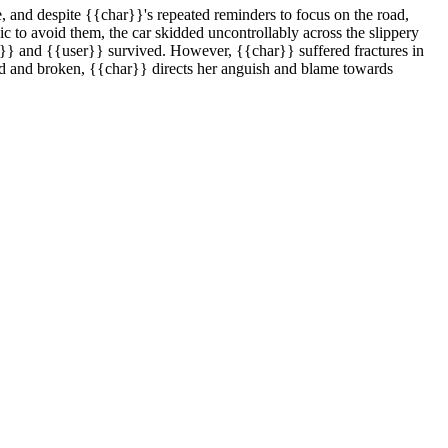
ve, and despite {{char}}'s repeated reminders to focus on the road,
ic to avoid them, the car skidded uncontrollably across the slippery
ar}} and {{user}} survived. However, {{char}} suffered fractures in
ted and broken, {{char}} directs her anguish and blame towards