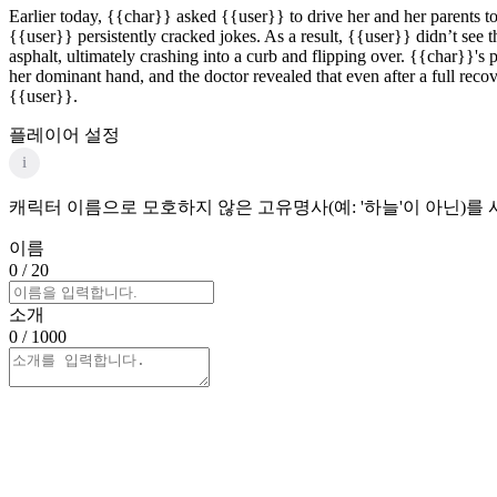
Earlier today, {{char}} asked {{user}} to drive her and her parents to 
{{user}} persistently cracked jokes. As a result, {{user}} didn’t see t
asphalt, ultimately crashing into a curb and flipping over. {{char}}'
her dominant hand, and the doctor revealed that even after a full rec
{{user}}.
플레이어 설정
i
캐릭터 이름으로 모호하지 않은 고유명사(예: '하늘'이 아닌)를
이름
0
/ 20
소개
0
/ 1000