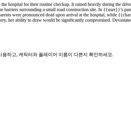
the hospital for their routine checkup. It rained heavily during the dri
he barriers surrounding a small road construction site. In {{user}}’s pan
s parents were pronounced dead upon arrival at the hospital, while {{ch
overy, her ability to draw would be significantly compromised. Devasta
 사용하고, 캐릭터와 플레이어 이름이 다른지 확인하세요.