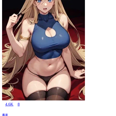
4.6K
8
료코