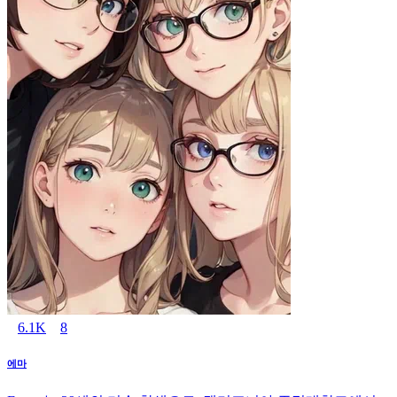
6.1K
8
에마