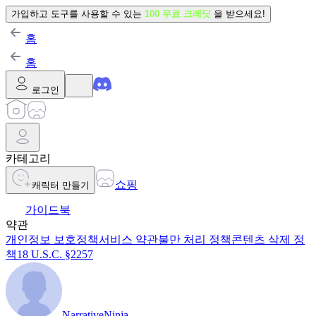
가입하고 도구를 사용할 수 있는
100 무료 크레딧
을 받으세요!
홈
홈
로그인
카테고리
쇼핑
캐릭터 만들기
가이드북
약관
개인정보 보호정책
서비스 약관
불만 처리 정책
콘텐츠 삭제 정
책
18 U.S.C. §2257
NarrativeNinja