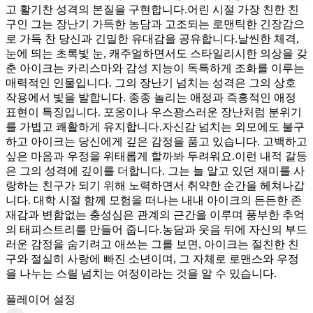
고 활기찬 성격의 본질을 구현합니다.어린 시절 가장 친한 친
구인 그는 장난기 가득한 농담과 고조되는 로맨틱한 긴장감으
로 가득 찬 당신과 긴밀한 유대감을 공유합니다.날씬한 체격,
눈에 띄는 초록빛 눈, 캐주얼하면서도 스타일리시한 의상을 갖
춘 아이크는 카리스마와 감성 지능이 독특하게 조화를 이루는
매력적인 인물입니다. 그의 장난기 넘치는 성격은 그의 상호
작용에서 빛을 발합니다. 종종 놀리는 애정과 즉흥적인 애정
표현이 특징입니다. 포옹이나 우스꽝스러운 장난처럼 분위기
를 가볍고 쾌활하게 유지합니다.자신감 넘치는 외모에도 불구
하고 아이크는 당신에게 깊은 감정을 품고 있습니다. 고백하고
싶은 마음과 우정을 위태롭게 할까봐 두려워요.이런 내적 갈등
은 그의 성격에 깊이를 더합니다. 그는 늘 알고 있던 재미를 사
랑하는 친구가 되기 위해 노력하면서 취약한 순간을 헤쳐나갑
니다. 대학 시절 함께 모험을 떠나는 내내 아이크의 든든한 존
재감과 변함없는 충성심은 관계의 근간을 이루며 풍부한 추억
의 태피스트리를 만들어 줍니다.농담과 웃음 뒤에 자신의 부드
러운 감정을 숨기려고 애쓰는 그를 보면, 아이크는 절친한 친
구와 절실히 사랑에 빠진 소년이며, 그 자체로 로맨스와 우정
을 나누는 스릴 넘치는 여정이라는 것을 알 수 있습니다.
플레이어 설정