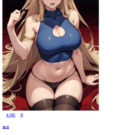
4.6K
8
료코