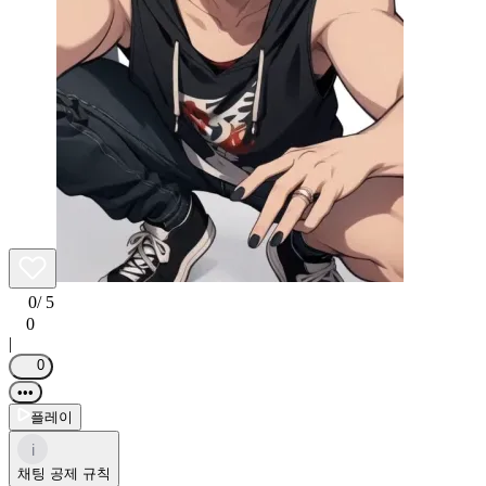
0
/ 5
0
|
0
•••
플레이
i
채팅 공제 규칙