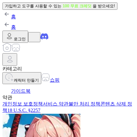
가입하고 도구를 사용할 수 있는
100 무료 크레딧
을 받으세요!
홈
홈
로그인
카테고리
쇼핑
캐릭터 만들기
가이드북
약관
개인정보 보호정책
서비스 약관
불만 처리 정책
콘텐츠 삭제 정
책
18 U.S.C. §2257