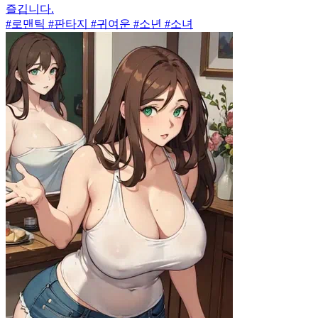
즐깁니다.
#로맨틱 #판타지 #귀여운 #소년 #소녀