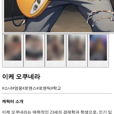
이케 오쿠네라
#
소녀
#
영웅
#
로맨스
#
로맨틱
#
학교
캐릭터 소개
이케 오쿠네라는 매력적인 23세의 경제학과 학생으로, 인기 있