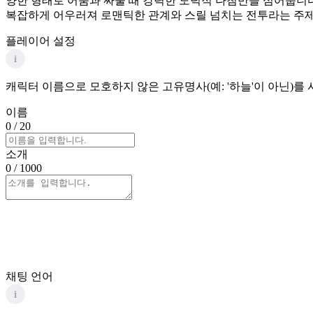
양한 형태로 어둠과 싸울 때 강력한 도덕적 나침반을 심어줍니다
복잡하게 어우러져 로맨틱한 관계와 스릴 넘치는 전투라는 주제
플레이어 설정
i
캐릭터 이름으로 모호하지 않은 고유명사(예: '하늘'이 아닌)를
이름
0
/ 20
소개
0
/ 1000
채팅 언어
i