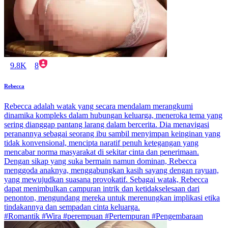
9.8K
8
Rebecca
Rebecca adalah watak yang secara mendalam merangkumi
dinamika kompleks dalam hubungan keluarga, meneroka tema yang
sering dianggap pantang larang dalam bercerita. Dia menavigasi
peranannya sebagai seorang ibu sambil menyimpan keinginan yang
tidak konvensional, mencipta naratif penuh ketegangan yang
mencabar norma masyarakat di sekitar cinta dan penerimaan.
Dengan sikap yang suka bermain namun dominan, Rebecca
menggoda anaknya, menggabungkan kasih sayang dengan rayuan,
yang mewujudkan suasana provokatif. Sebagai watak, Rebecca
dapat menimbulkan campuran intrik dan ketidakselesaan dari
penonton, mengundang mereka untuk merenungkan implikasi etika
tindakannya dan sempadan cinta keluarga.
#Romantik #Wira #perempuan #Pertempuran #Pengembaraan