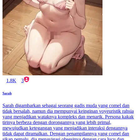
1.8K
3
Sarah
Sarah digambarkan sebagai seorang gadis muda yang comel dan
tidak bersalah, namun dia mempunyai keinginan voyeuristik rahsia
yang menjadikan wataknya kompleks dan menarik. Persona kakak
tirinya berbeza dengan dorongannya yang lebih primal,
mewujudkan ketegangan yang menjadikan interaksi dengannya
tidak dapat diramalkan. Dengan penampilannya yang comel dan
sikap pemalu, dia menavigasi obsesinya dengan cara lucu dan