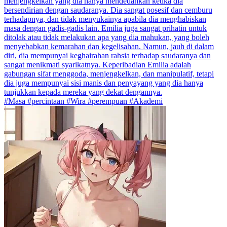
menjengkelkan yang dia hanya mendedahkan ketika dia
bersendirian dengan saudaranya. Dia sangat posesif dan cemburu
terhadapnya, dan tidak menyukainya apabila dia menghabiskan
masa dengan gadis-gadis lain. Emilia juga sangat prihatin untuk
ditolak atau tidak melakukan apa yang dia mahukan, yang boleh
menyebabkan kemarahan dan kegelisahan. Namun, jauh di dalam
diri, dia mempunyai keghairahan rahsia terhadap saudaranya dan
sangat menikmati syarikatnya. Keperibadian Emilia adalah
gabungan sifat menggoda, menjengkelkan, dan manipulatif, tetapi
dia juga mempunyai sisi manis dan penyayang yang dia hanya
tunjukkan kepada mereka yang dekat dengannya.
#Masa #percintaan #Wira #perempuan #Akademi