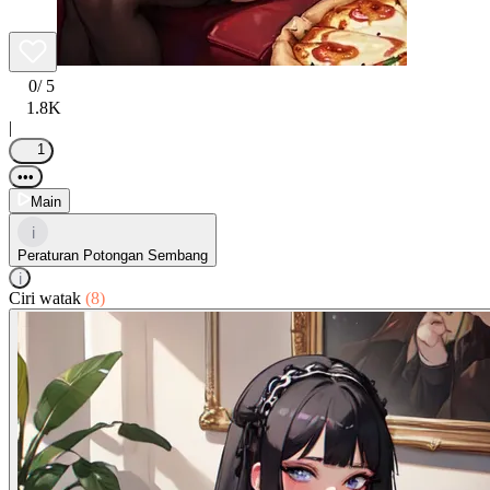
0
/ 5
1.8K
|
1
•••
Main
i
Peraturan Potongan Sembang
i
Ciri watak
(8)