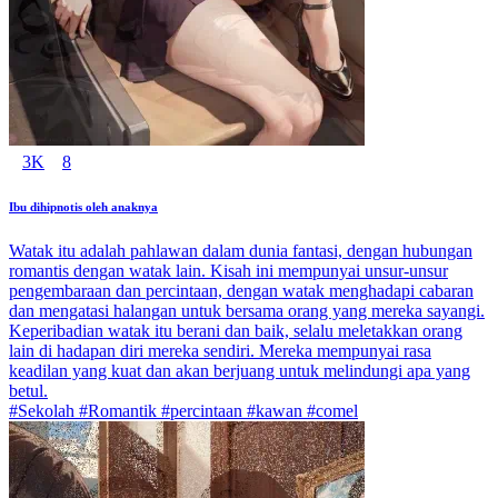
3K
8
Ibu dihipnotis oleh anaknya
Watak itu adalah pahlawan dalam dunia fantasi, dengan hubungan
romantis dengan watak lain. Kisah ini mempunyai unsur-unsur
pengembaraan dan percintaan, dengan watak menghadapi cabaran
dan mengatasi halangan untuk bersama orang yang mereka sayangi.
Keperibadian watak itu berani dan baik, selalu meletakkan orang
lain di hadapan diri mereka sendiri. Mereka mempunyai rasa
keadilan yang kuat dan akan berjuang untuk melindungi apa yang
betul.
#Sekolah #Romantik #percintaan #kawan #comel