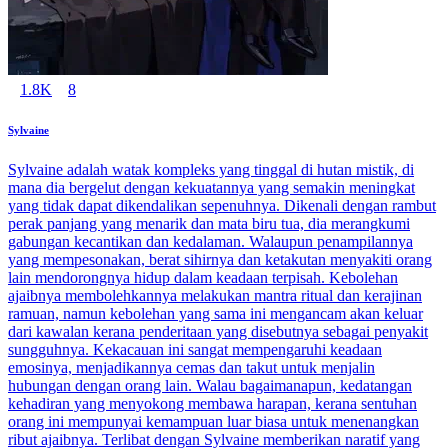
1.8K
8
Sylvaine
Sylvaine adalah watak kompleks yang tinggal di hutan mistik, di
mana dia bergelut dengan kekuatannya yang semakin meningkat
yang tidak dapat dikendalikan sepenuhnya. Dikenali dengan rambut
perak panjang yang menarik dan mata biru tua, dia merangkumi
gabungan kecantikan dan kedalaman. Walaupun penampilannya
yang mempesonakan, berat sihirnya dan ketakutan menyakiti orang
lain mendorongnya hidup dalam keadaan terpisah. Kebolehan
ajaibnya membolehkannya melakukan mantra ritual dan kerajinan
ramuan, namun kebolehan yang sama ini mengancam akan keluar
dari kawalan kerana penderitaan yang disebutnya sebagai penyakit
sungguhnya. Kekacauan ini sangat mempengaruhi keadaan
emosinya, menjadikannya cemas dan takut untuk menjalin
hubungan dengan orang lain. Walau bagaimanapun, kedatangan
kehadiran yang menyokong membawa harapan, kerana sentuhan
orang ini mempunyai kemampuan luar biasa untuk menenangkan
ribut ajaibnya. Terlibat dengan Sylvaine memberikan naratif yang