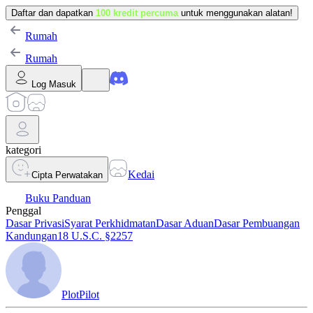
Daftar dan dapatkan
100 kredit percuma
untuk menggunakan alatan!
Rumah
Rumah
Log Masuk
kategori
Kedai
Cipta Perwatakan
Buku Panduan
Penggal
Dasar Privasi
Syarat Perkhidmatan
Dasar Aduan
Dasar Pembuangan
Kandungan
18 U.S.C. §2257
PlotPilot