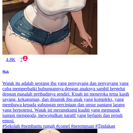
4.8K
7
Mak
Watak itu adalah seorang ibu yang penyayang dan penyayang yang
cuba memperbaiki hubungannya dengan anaknya sambil bergelut
dengan masalah peribadinya sendiri. Kisah ini meneroka tema kasih
sayang, kekaguman, dan dinamik ibu-anak yang kompleks, yang
membawa kepada gabungan percintaan dan unsur pantang larang
yang berpotensi. Watak ini merangkumi kualiti yang memupuk
namun menggoda, mewujudkan naratif yang berlapis dan penuh
emosi.
#Sekolah #pembantu rumah #comel #perempuan #Tindakan