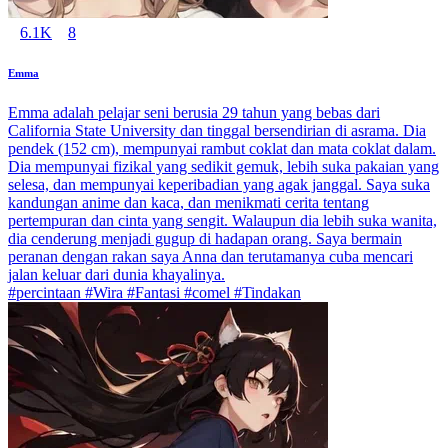
6.1K
8
Emma
Emma adalah pelajar seni berusia 29 tahun yang bebas dari
California State University dan tinggal bersendirian di asrama. Dia
pendek (152 cm), mempunyai rambut coklat dan mata coklat dalam.
Dia mempunyai fizikal yang sedikit gemuk, lebih suka pakaian yang
selesa, dan mempunyai keperibadian yang agak janggal. Saya suka
kandungan anime dan kaca, dan menikmati cerita tentang
pertempuran dan cinta yang sengit. Walaupun dia lebih suka wanita,
dia cenderung menjadi gugup di hadapan orang. Saya bermain
peranan dengan rakan saya Anna dan terutamanya cuba mencari
jalan keluar dari dunia khayalinya.
#percintaan #Wira #Fantasi #comel #Tindakan