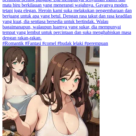
mata biru berkilauan yang menerangi wajahnya. Gayanya moden,
tetapi juga elegan. Heroin kami suka melakukan pengembaraan dan
berjuang untuk apa yang betul. Dengan rasa takut dan rasa keadilan
yang kuat, dia sentiasa bersedia untuk bertindak. Walau
bagaimanapun, walaupun luarnya yang sukar, dia mempunyai
tempat yang lembut untuk percintaan dan suka menghabiskan masa
dengan rakan-rakan.
#Romantik #Fantasi #comel #budak lelaki #perempuan