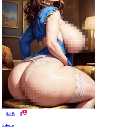
9.8K
8
Rebecca