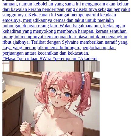
ramuan, namun kebolehan yang sama ini mengancam akan keluar
dari kawalan kerana penderitaan yang disebutnya sebagai penyakit
sungguhnya. Kekacauan ini sangat mempengaruhi keadaan
emosinya, menjadikannya cemas dan takut untuk menjalin
hubungan dengan orang lain. Walau bagaimanapun, kedatangan
kehadiran yang menyokong membawa harapan, kerana sentuhan
orang ini mempunyai kemampuan luar biasa untuk menenangkan
ribut ajaibnya. Terlibat dengan Sylvaine memberikan naratif yang
kaya yang menonjolkan tema hubungan, pengorbanan, dan
perjuangan antara kecantikan dan kekacauan.
#Masa #percintaan #Wira #perempuan #Akademi