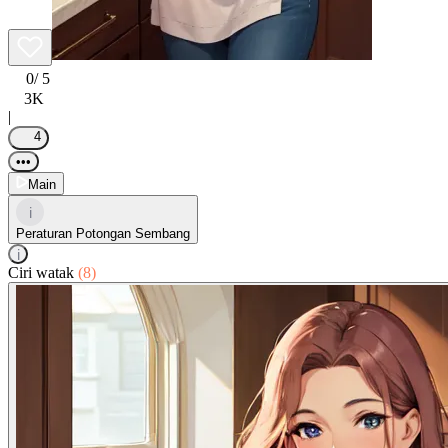
0
/ 5
3K
|
4
•••
Main
i
Peraturan Potongan Sembang
i
Ciri watak
(8)