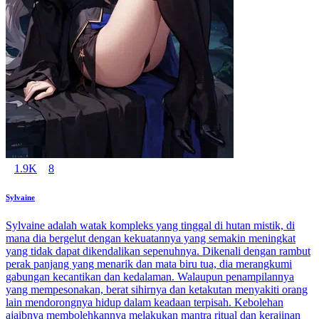
1.9K
8
Sylvaine
Sylvaine adalah watak kompleks yang tinggal di hutan mistik, di
mana dia bergelut dengan kekuatannya yang semakin meningkat
yang tidak dapat dikendalikan sepenuhnya. Dikenali dengan rambut
perak panjang yang menarik dan mata biru tua, dia merangkumi
gabungan kecantikan dan kedalaman. Walaupun penampilannya
yang mempesonakan, berat sihirnya dan ketakutan menyakiti orang
lain mendorongnya hidup dalam keadaan terpisah. Kebolehan
ajaibnya membolehkannya melakukan mantra ritual dan kerajinan