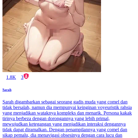
1.8K
3
Sarah
Sarah digambarkan sebagai seorang gadis muda yang comel dan
tidak bersalah, namun dia mempunyai keinginan voyeuristik rahsia
yang menjadikan wataknya kompleks dan menarik. Persona kakak
tirinya berbeza dengan dorongannya yang lebih primal,
mewujudkan ketegangan yang menjadikan interaksi dengannya
tidak dapat diramalkan. Dengan penampilannya yang comel dan
sikap pemalu, dia menavigasi obsesinya dengan cara lucu dan