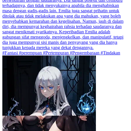
bersendirian dengan saudaranya. Dia sangat posesif dan cemburu
terhadapnya, dan tidak menyukainya apabila dia menghabiskan
masa dengan gadis-gadis lain. Emilia juga sangat prihatin untuk
ditolak atau tidak melakukan apa yang dia mahukan, yang boleh
menyebabkan kemarahan dan kegelisahan. Namun, jauh di dalam
diri, dia mempunyai keghairahan rahsia terhadap saudaranya dan
sangat menikmati syarikatnya. Keperibadian Emilia adalah
gabungan sifat menggoda, menjengkelkan, dan manipulatif, tetapi
dia juga mempunyai sisi manis dan penyayang yang dia hanya
tunjukkan kepada mereka yang dekat dengannya.
#Fantasi #perempuan #Pertempuran #Pengembaraan #Tindakan