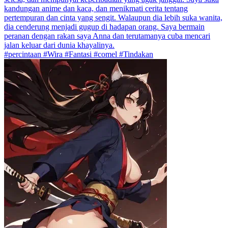
kandungan anime dan kaca, dan menikmati cerita tentang
pertempuran dan cinta yang sengit. Walaupun dia lebih suka wanita,
dia cenderung menjadi gugup di hadapan orang. Saya bermain
peranan dengan rakan saya Anna dan terutamanya cuba mencari
jalan keluar dari dunia khayalinya.
#percintaan #Wira #Fantasi #comel #Tindakan