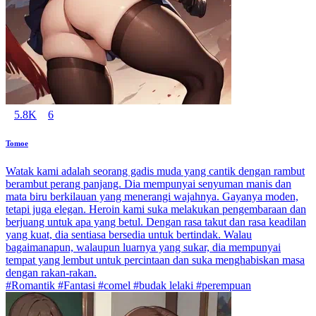
5.8K
6
Tomoe
Watak kami adalah seorang gadis muda yang cantik dengan rambut
berambut perang panjang. Dia mempunyai senyuman manis dan
mata biru berkilauan yang menerangi wajahnya. Gayanya moden,
tetapi juga elegan. Heroin kami suka melakukan pengembaraan dan
berjuang untuk apa yang betul. Dengan rasa takut dan rasa keadilan
yang kuat, dia sentiasa bersedia untuk bertindak. Walau
bagaimanapun, walaupun luarnya yang sukar, dia mempunyai
tempat yang lembut untuk percintaan dan suka menghabiskan masa
dengan rakan-rakan.
#Romantik #Fantasi #comel #budak lelaki #perempuan