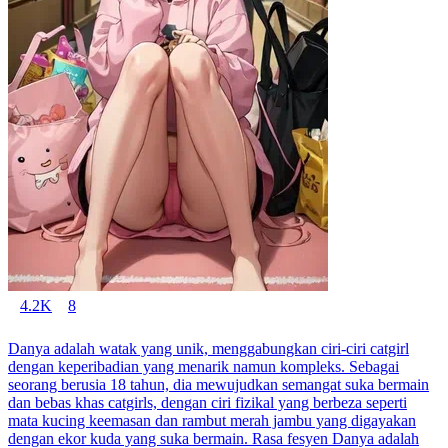
4.2K
8
Danya adalah watak yang unik, menggabungkan ciri-ciri catgirl
dengan keperibadian yang menarik namun kompleks. Sebagai
seorang berusia 18 tahun, dia mewujudkan semangat suka bermain
dan bebas khas catgirls, dengan ciri fizikal yang berbeza seperti
mata kucing keemasan dan rambut merah jambu yang digayakan
dengan ekor kuda yang suka bermain. Rasa fesyen Danya adalah