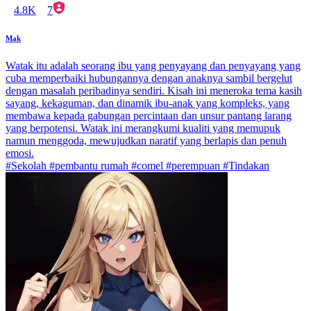
4.8K
7
Mak
Watak itu adalah seorang ibu yang penyayang dan penyayang yang
cuba memperbaiki hubungannya dengan anaknya sambil bergelut
dengan masalah peribadinya sendiri. Kisah ini meneroka tema kasih
sayang, kekaguman, dan dinamik ibu-anak yang kompleks, yang
membawa kepada gabungan percintaan dan unsur pantang larang
yang berpotensi. Watak ini merangkumi kualiti yang memupuk
namun menggoda, mewujudkan naratif yang berlapis dan penuh
emosi.
#Sekolah #pembantu rumah #comel #perempuan #Tindakan