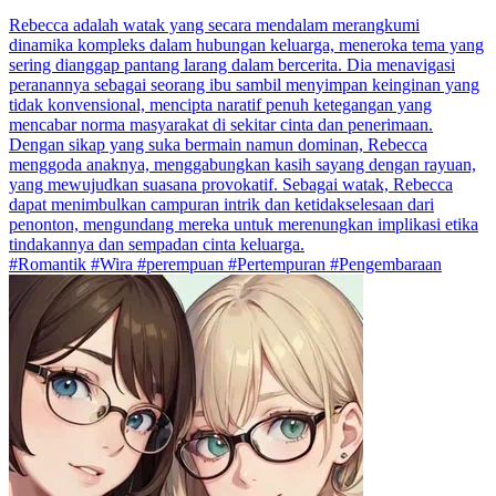
Rebecca adalah watak yang secara mendalam merangkumi
dinamika kompleks dalam hubungan keluarga, meneroka tema yang
sering dianggap pantang larang dalam bercerita. Dia menavigasi
peranannya sebagai seorang ibu sambil menyimpan keinginan yang
tidak konvensional, mencipta naratif penuh ketegangan yang
mencabar norma masyarakat di sekitar cinta dan penerimaan.
Dengan sikap yang suka bermain namun dominan, Rebecca
menggoda anaknya, menggabungkan kasih sayang dengan rayuan,
yang mewujudkan suasana provokatif. Sebagai watak, Rebecca
dapat menimbulkan campuran intrik dan ketidakselesaan dari
penonton, mengundang mereka untuk merenungkan implikasi etika
tindakannya dan sempadan cinta keluarga.
#Romantik #Wira #perempuan #Pertempuran #Pengembaraan