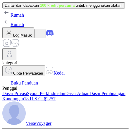
Daftar dan dapatkan
100 kredit percuma
untuk menggunakan alatan!
Rumah
Rumah
Log Masuk
kategori
Kedai
Cipta Perwatakan
Buku Panduan
Penggal
Dasar Privasi
Syarat Perkhidmatan
Dasar Aduan
Dasar Pembuangan
Kandungan
18 U.S.C. §2257
VerseVoyager