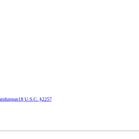
andungan
18 U.S.C. §2257