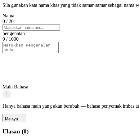
Sila gunakan kata nama khas yang tidak samar-samar sebagai nama wa
Nama
0
/ 20
pengenalan
0
/ 1000
Main Bahasa
i
Hanya bahasa main yang akan berubah — bahasa penyemak imbas an
Melayu
Ulasan
(
0
)