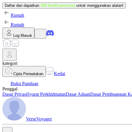
Daftar dan dapatkan
100 kredit percuma
untuk menggunakan alatan!
Rumah
Rumah
Log Masuk
kategori
Kedai
Cipta Perwatakan
Buku Panduan
Penggal
Dasar Privasi
Syarat Perkhidmatan
Dasar Aduan
Dasar Pembuangan K
VerseVoyager