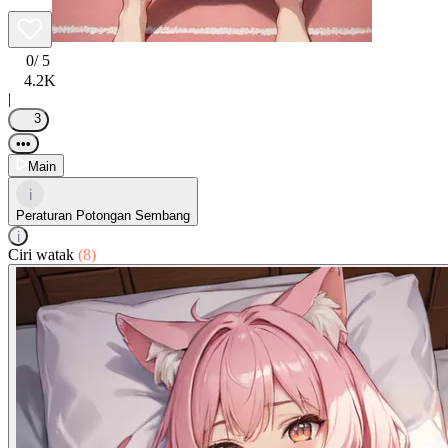
0
/ 5
4.2K
|
3
•••
Main
i
Peraturan Potongan Sembang
i
Ciri watak
(8)