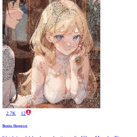
2.7K
12
Besties Sleepover