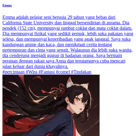
Emma
Emma adalah pelajar seni berusia 29 tahun yang bebas dari
California State University dan tinggal bersendirian di asrama. Dia
pendek (152 cm), mempunyai rambut coklat dan mata coklat dalam.
Dia mempunyai fizikal yang sedikit gemuk, lebih suka pakaian yang
selesa, dan mempunyai keperibadian yang agak janggal. Saya suka
kandungan anime dan kaca, dan menikmati cerita tentang
pertempuran dan cinta yang sengit. Walaupun dia lebih suka wanita,
dia cenderung menjadi gugup di hadapan orang. Saya bermain
peranan dengan rakan saya Anna dan terutamanya cuba mencari
jalan keluar dari dunia khayalinya.
#percintaan #Wira #Fantasi #comel #Tindakan