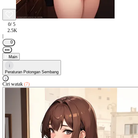
0
/ 5
2.5K
|
0
•••
Main
i
Peraturan Potongan Sembang
i
Ciri watak
(7)