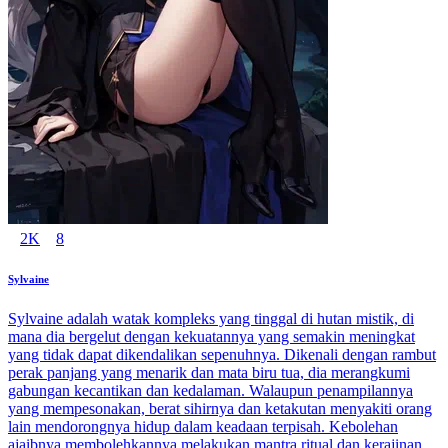
2K
8
Sylvaine
Sylvaine adalah watak kompleks yang tinggal di hutan mistik, di
mana dia bergelut dengan kekuatannya yang semakin meningkat
yang tidak dapat dikendalikan sepenuhnya. Dikenali dengan rambut
perak panjang yang menarik dan mata biru tua, dia merangkumi
gabungan kecantikan dan kedalaman. Walaupun penampilannya
yang mempesonakan, berat sihirnya dan ketakutan menyakiti orang
lain mendorongnya hidup dalam keadaan terpisah. Kebolehan
ajaibnya membolehkannya melakukan mantra ritual dan kerajinan