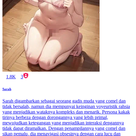
1.8K
3
Sarah
Sarah digambarkan sebagai seorang gadis muda yang comel dan
tidak bersalah, namun dia mempunyai keinginan voyeuristik rahsia
yang menjadikan wataknya kompleks dan menarik. Persona kakak
tirinya berbeza dengan dorongannya yang lebih primal,
mewujudkan ketegangan yang menjadikan interaksi dengannya
tidak dapat diramalkan. Dengan penampilannya yang comel dan
sikap pemalu, dia menavigasi obsesinya dengan cara lucu dan