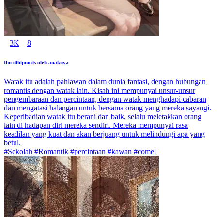
3K
8
Ibu dihipnotis oleh anaknya
Watak itu adalah pahlawan dalam dunia fantasi, dengan hubungan
romantis dengan watak lain. Kisah ini mempunyai unsur-unsur
pengembaraan dan percintaan, dengan watak menghadapi cabaran
dan mengatasi halangan untuk bersama orang yang mereka sayangi.
Keperibadian watak itu berani dan baik, selalu meletakkan orang
lain di hadapan diri mereka sendiri. Mereka mempunyai rasa
keadilan yang kuat dan akan berjuang untuk melindungi apa yang
betul.
#Sekolah #Romantik #percintaan #kawan #comel