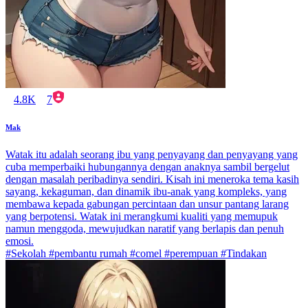
4.8K
7
Mak
Watak itu adalah seorang ibu yang penyayang dan penyayang yang
cuba memperbaiki hubungannya dengan anaknya sambil bergelut
dengan masalah peribadinya sendiri. Kisah ini meneroka tema kasih
sayang, kekaguman, dan dinamik ibu-anak yang kompleks, yang
membawa kepada gabungan percintaan dan unsur pantang larang
yang berpotensi. Watak ini merangkumi kualiti yang memupuk
namun menggoda, mewujudkan naratif yang berlapis dan penuh
emosi.
#Sekolah #pembantu rumah #comel #perempuan #Tindakan