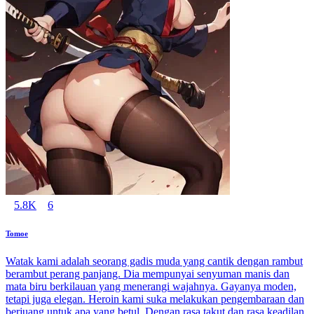
5.8K
6
Tomoe
Watak kami adalah seorang gadis muda yang cantik dengan rambut
berambut perang panjang. Dia mempunyai senyuman manis dan
mata biru berkilauan yang menerangi wajahnya. Gayanya moden,
tetapi juga elegan. Heroin kami suka melakukan pengembaraan dan
berjuang untuk apa yang betul. Dengan rasa takut dan rasa keadilan