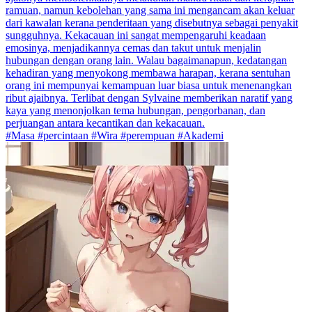
ramuan, namun kebolehan yang sama ini mengancam akan keluar
dari kawalan kerana penderitaan yang disebutnya sebagai penyakit
sungguhnya. Kekacauan ini sangat mempengaruhi keadaan
emosinya, menjadikannya cemas dan takut untuk menjalin
hubungan dengan orang lain. Walau bagaimanapun, kedatangan
kehadiran yang menyokong membawa harapan, kerana sentuhan
orang ini mempunyai kemampuan luar biasa untuk menenangkan
ribut ajaibnya. Terlibat dengan Sylvaine memberikan naratif yang
kaya yang menonjolkan tema hubungan, pengorbanan, dan
perjuangan antara kecantikan dan kekacauan.
#Masa #percintaan #Wira #perempuan #Akademi