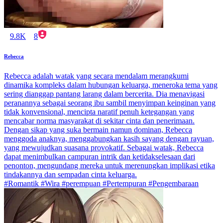
9.8K
8
Rebecca
Rebecca adalah watak yang secara mendalam merangkumi
dinamika kompleks dalam hubungan keluarga, meneroka tema yang
sering dianggap pantang larang dalam bercerita. Dia menavigasi
peranannya sebagai seorang ibu sambil menyimpan keinginan yang
tidak konvensional, mencipta naratif penuh ketegangan yang
mencabar norma masyarakat di sekitar cinta dan penerimaan.
Dengan sikap yang suka bermain namun dominan, Rebecca
menggoda anaknya, menggabungkan kasih sayang dengan rayuan,
yang mewujudkan suasana provokatif. Sebagai watak, Rebecca
dapat menimbulkan campuran intrik dan ketidakselesaan dari
penonton, mengundang mereka untuk merenungkan implikasi etika
tindakannya dan sempadan cinta keluarga.
#Romantik #Wira #perempuan #Pertempuran #Pengembaraan