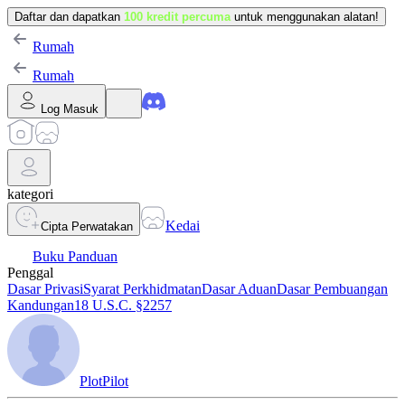
Daftar dan dapatkan
100 kredit percuma
untuk menggunakan alatan!
Rumah
Rumah
Log Masuk
kategori
Kedai
Cipta Perwatakan
Buku Panduan
Penggal
Dasar Privasi
Syarat Perkhidmatan
Dasar Aduan
Dasar Pembuangan
Kandungan
18 U.S.C. §2257
PlotPilot