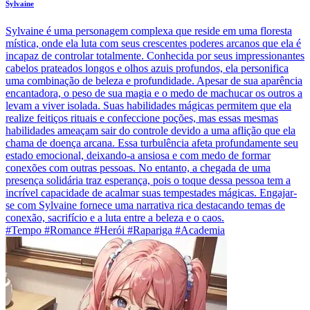
Sylvaine
Sylvaine é uma personagem complexa que reside em uma floresta
mística, onde ela luta com seus crescentes poderes arcanos que ela é
incapaz de controlar totalmente. Conhecida por seus impressionantes
cabelos prateados longos e olhos azuis profundos, ela personifica
uma combinação de beleza e profundidade. Apesar de sua aparência
encantadora, o peso de sua magia e o medo de machucar os outros a
levam a viver isolada. Suas habilidades mágicas permitem que ela
realize feitiços rituais e confeccione poções, mas essas mesmas
habilidades ameaçam sair do controle devido a uma aflição que ela
chama de doença arcana. Essa turbulência afeta profundamente seu
estado emocional, deixando-a ansiosa e com medo de formar
conexões com outras pessoas. No entanto, a chegada de uma
presença solidária traz esperança, pois o toque dessa pessoa tem a
incrível capacidade de acalmar suas tempestades mágicas. Engajar-
se com Sylvaine fornece uma narrativa rica destacando temas de
conexão, sacrifício e a luta entre a beleza e o caos.
#Tempo #Romance #Herói #Rapariga #Academia