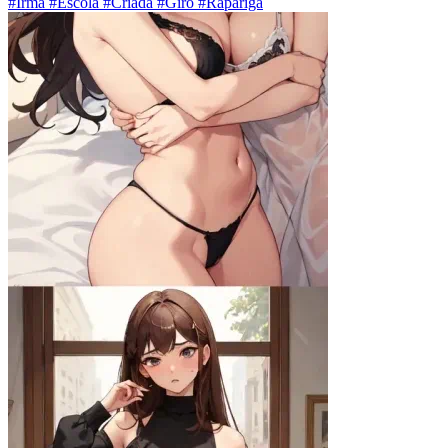
#Irmã #Escola #Criada #Giro #Rapariga