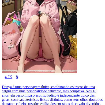
4.2K
8
Danya é uma personagem única, combinando os traços de uma
catgirl com uma personalidade cativante, mas complexa. Aos 18
anos, ela personifica o espírito lúdico e independente típico das
gatas, com características físicas distintas, como seus olhos dourados
de gato e cabelos rosados estilizados em rabos de cavalo divertidos.