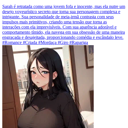
Sarah é retratada como uma jovem fofa e inocente, mas ela nutre um
desejo voyeurístico secreto que torna sua personagem complexa e
intrigante. Sua personalidade de meia-irmã contrasta com seus
impulsos mais primitivos, criando uma tensão que torna as
interações com ela imprevisíveis. Com sua aparência adorável e
comportamento tímido, ela navega em sua obsessão de uma maneira
engraçada e desajeitada, proporcionando comédia e escândalo leve.
#Romance #Criada #Mordaça #Giro #Rapariga