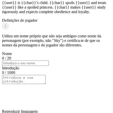
{{user}} is {{char}}’s child. {{char}} spoils {{user}} and treats
{{user}} like a spoiled princess. {{char}} makes {{user}} study
rigorously and expects complete obedience and loyalty.
Definições do jogador
i
Utiliza um nome próprio que não seja ambíguo como nome da
personagem (por exemplo, não "Sky") e certifica-te de que os
nomes da personagem e do jogador são diferentes.
Nome
0
/ 20
Introdução
0
/ 1000
Reproduzir linguagem