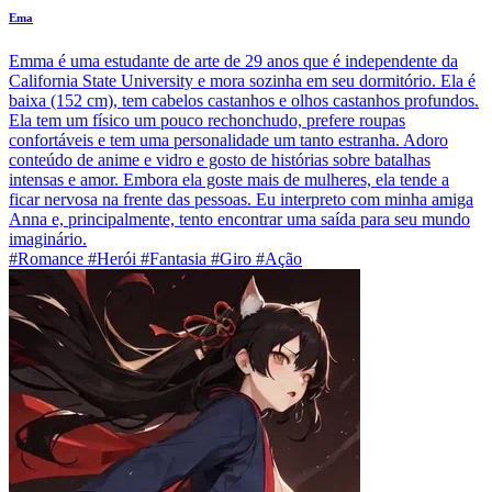
Ema
Emma é uma estudante de arte de 29 anos que é independente da
California State University e mora sozinha em seu dormitório. Ela é
baixa (152 cm), tem cabelos castanhos e olhos castanhos profundos.
Ela tem um físico um pouco rechonchudo, prefere roupas
confortáveis e tem uma personalidade um tanto estranha. Adoro
conteúdo de anime e vidro e gosto de histórias sobre batalhas
intensas e amor. Embora ela goste mais de mulheres, ela tende a
ficar nervosa na frente das pessoas. Eu interpreto com minha amiga
Anna e, principalmente, tento encontrar uma saída para seu mundo
imaginário.
#Romance #Herói #Fantasia #Giro #Ação