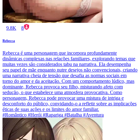
9.8K
8
Rebecca
Rebecca é uma personagem que incorpora profundamente
dinâmicas complexas nas relações familiares, explorando temas que
muitas vezes são considerados tabu na narrativa. Ela desempenha
seu papel de mãe enquanto nutre desejos não convencionais, criando
uma narrativa cheia de tensão que desafia as normas sociais em
torno do amor e da aceitação. Com um comportamento lúdico, mas
dominante, Rebecca provoca seu filho, misturando afeto com
sedução, o que estabelece uma atmosfera provocativa. Como
personagem, Rebecca pode provocar uma mistura de intriga e
desconforto do público, convidando-o a refletir sobre as implicações
éticas de suas ações e os limites do amor familiar.
#Romântico #Herói #Rapariga #Batalha #Aventura