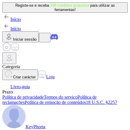
Registe-se e receba
100 créditos gratuitos
para utilizar as
ferramentas!
Início
Início
Iniciar sessão
Categoria
Loja
Criar carácter
Livro-guia
Prazo
Política de privacidade
Termos do serviço
Política de
reclamações
Política de remoção de conteúdos
18 U.S.C. §2257
KeyPhoria