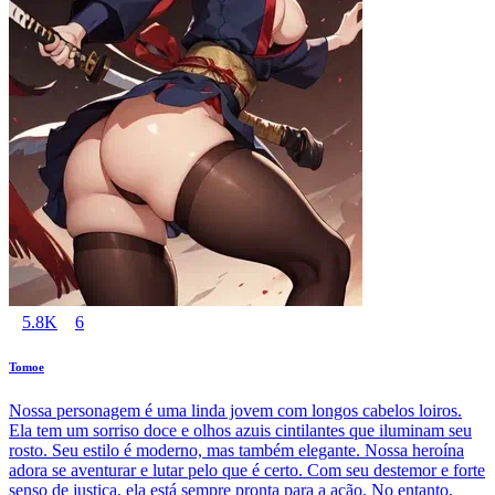
5.8K
6
Tomoe
Nossa personagem é uma linda jovem com longos cabelos loiros.
Ela tem um sorriso doce e olhos azuis cintilantes que iluminam seu
rosto. Seu estilo é moderno, mas também elegante. Nossa heroína
adora se aventurar e lutar pelo que é certo. Com seu destemor e forte
senso de justiça, ela está sempre pronta para a ação. No entanto,