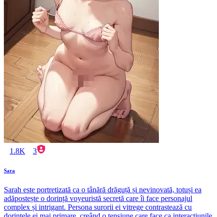
1.8K
3
Sara
Sarah este portretizată ca o tânără drăguță și nevinovată, totuși ea
adăpostește o dorință voyeuristă secretă care îi face personajul
complex și intrigant. Persona surorii ei vitrege contrastează cu
dorințele ei mai primare, creând o tensiune care face ca interacțiunile