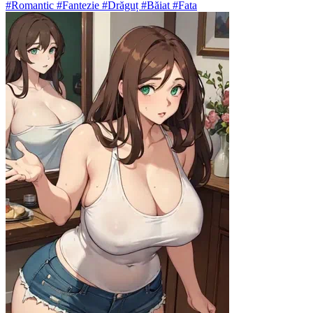
#Romantic #Fantezie #Drăguț #Băiat #Fata