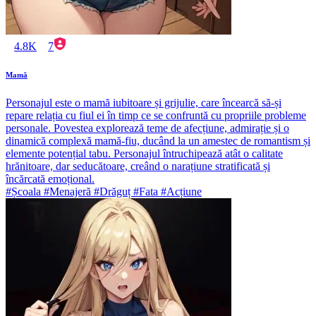
4.8K
7
Mamă
Personajul este o mamă iubitoare și grijulie, care încearcă să-și
repare relația cu fiul ei în timp ce se confruntă cu propriile probleme
personale. Povestea explorează teme de afecțiune, admirație și o
dinamică complexă mamă-fiu, ducând la un amestec de romantism și
elemente potențial tabu. Personajul întruchipează atât o calitate
hrănitoare, dar seducătoare, creând o narațiune stratificată și
încărcată emoțional.
#Școala #Menajeră #Drăguț #Fata #Acțiune