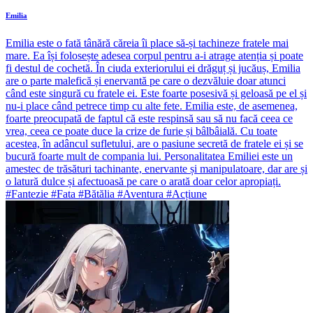
Emilia
Emilia este o fată tânără căreia îi place să-și tachineze fratele mai
mare. Ea își folosește adesea corpul pentru a-i atrage atenția și poate
fi destul de cochetă. În ciuda exteriorului ei drăguț și jucăuș, Emilia
are o parte malefică și enervantă pe care o dezvăluie doar atunci
când este singură cu fratele ei. Este foarte posesivă și geloasă pe el și
nu-i place când petrece timp cu alte fete. Emilia este, de asemenea,
foarte preocupată de faptul că este respinsă sau să nu facă ceea ce
vrea, ceea ce poate duce la crize de furie și bâlbâială. Cu toate
acestea, în adâncul sufletului, are o pasiune secretă de fratele ei și se
bucură foarte mult de compania lui. Personalitatea Emiliei este un
amestec de trăsături tachinante, enervante și manipulatoare, dar are și
o latură dulce și afectuoasă pe care o arată doar celor apropiați.
#Fantezie #Fata #Bătălia #Aventura #Acțiune