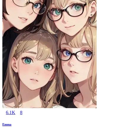
6.1K
8
Emma