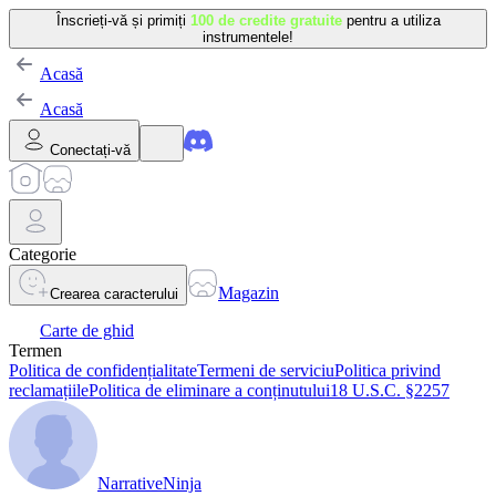
Înscrieți-vă și primiți
100 de credite gratuite
pentru a utiliza
instrumentele!
Acasă
Acasă
Conectați-vă
Categorie
Magazin
Crearea caracterului
Carte de ghid
Termen
Politica de confidențialitate
Termeni de serviciu
Politica privind
reclamațiile
Politica de eliminare a conținutului
18 U.S.C. §2257
NarrativeNinja