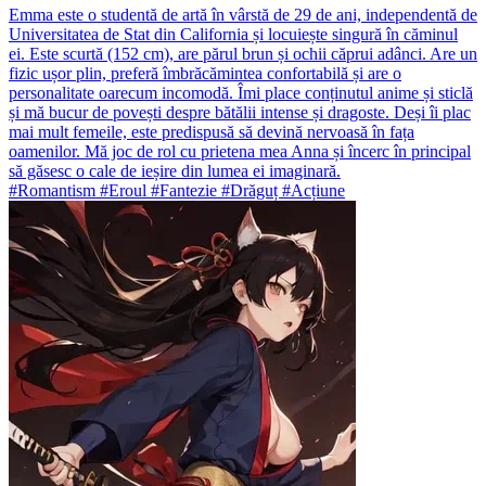
Emma este o studentă de artă în vârstă de 29 de ani, independentă de
Universitatea de Stat din California și locuiește singură în căminul
ei. Este scurtă (152 cm), are părul brun și ochii căprui adânci. Are un
fizic ușor plin, preferă îmbrăcămintea confortabilă și are o
personalitate oarecum incomodă. Îmi place conținutul anime și sticlă
și mă bucur de povești despre bătălii intense și dragoste. Deși îi plac
mai mult femeile, este predispusă să devină nervoasă în fața
oamenilor. Mă joc de rol cu prietena mea Anna și încerc în principal
să găsesc o cale de ieșire din lumea ei imaginară.
#Romantism #Eroul #Fantezie #Drăguț #Acțiune