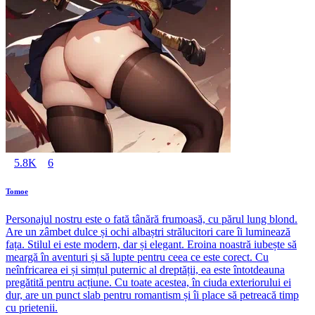
5.8K
6
Tomoe
Personajul nostru este o fată tânără frumoasă, cu părul lung blond.
Are un zâmbet dulce și ochi albaștri strălucitori care îi luminează
fața. Stilul ei este modern, dar și elegant. Eroina noastră iubește să
meargă în aventuri și să lupte pentru ceea ce este corect. Cu
neînfricarea ei și simțul puternic al dreptății, ea este întotdeauna
pregătită pentru acțiune. Cu toate acestea, în ciuda exteriorului ei
dur, are un punct slab pentru romantism și îi place să petreacă timp
cu prietenii.