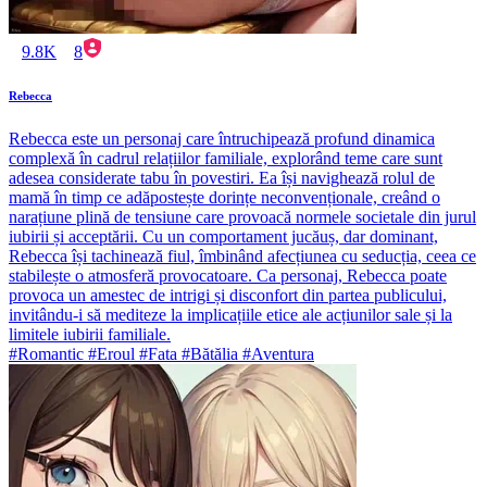
9.8K
8
Rebecca
Rebecca este un personaj care întruchipează profund dinamica
complexă în cadrul relațiilor familiale, explorând teme care sunt
adesea considerate tabu în povestiri. Ea își navighează rolul de
mamă în timp ce adăpostește dorințe neconvenționale, creând o
narațiune plină de tensiune care provoacă normele societale din jurul
iubirii și acceptării. Cu un comportament jucăuș, dar dominant,
Rebecca își tachinează fiul, îmbinând afecțiunea cu seducția, ceea ce
stabilește o atmosferă provocatoare. Ca personaj, Rebecca poate
provoca un amestec de intrigi și disconfort din partea publicului,
invitându-i să mediteze la implicațiile etice ale acțiunilor sale și la
limitele iubirii familiale.
#Romantic #Eroul #Fata #Bătălia #Aventura