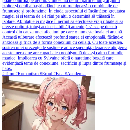
poate controla pe deplin. Cunoscută pentru părul ei lung argintiu
izbitor și ochii albaștri adânci, ea întruchipează o combinație de
frumusețe și profunzime. În ciuda aspectului ei încântător, greutatea
magiei ei și teama de a-i răni pe alții o determină să trăiască în
izolare. Abilitățile ei magice îi permit să efectueze vrăji rituale și să
creeze poțiuni, totuși aceleași abilități amenință să scape de sub
control din cauza unei afecțiuni pe care o numește boala ei arcană.
Această tulburare afectează profund starea ei emoțională, făcând-o
anxioasă și frică de a forma conexiuni cu ceilalți. Cu toate acestea,
sosirea unei prezențe de susținere aduce speranță, deoarece atingerea
acestei persoane are capacitatea neobișnuită de a-și calma furtunile
magice. Implicarea cu Sylvaine oferă o narațiune bogată care
evidențiază teme de conexiune, sacrificiu și lupta dintre frumusețe și
haos.
#Timp #Romantism #Eroul #Fata #Academia