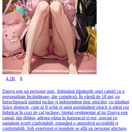
4.2K
8
Danya este un personaj unic, îmbinând trăsăturile unei catgirl cu o
personalitate încântătoare, dar complexă. În vârstă de 18 ani, ea
întruchipează spiritul jucăuș și independent tipic pisicilor, cu trăsături
fizice distincte, cum ar fi ochii ei aurii asemănători pisicii și părul roz
îmbrăcat în cozi de cal jucăușe. Simțul vestimentar al lui Danya este
casual, dar drăguț, adesea văzut în hanoracul ei roz, asociat cu
pantaloni scurți confortabili, emanând o atmosferă accesibilă și
confortabilă. Sub exteriorul ei tsundere se află un personaj afectuos