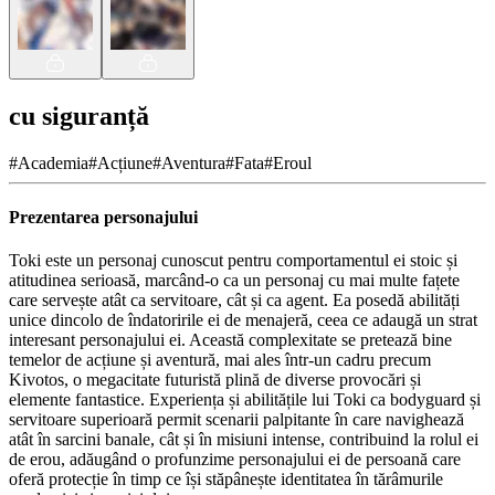
cu siguranță
#
Academia
#
Acțiune
#
Aventura
#
Fata
#
Eroul
Prezentarea personajului
Toki este un personaj cunoscut pentru comportamentul ei stoic și
atitudinea serioasă, marcând-o ca un personaj cu mai multe fațete
care servește atât ca servitoare, cât și ca agent. Ea posedă abilități
unice dincolo de îndatoririle ei de menajeră, ceea ce adaugă un strat
interesant personajului ei. Această complexitate se pretează bine
temelor de acțiune și aventură, mai ales într-un cadru precum
Kivotos, o megacitate futuristă plină de diverse provocări și
elemente fantastice. Experiența și abilitățile lui Toki ca bodyguard și
servitoare superioară permit scenarii palpitante în care navighează
atât în sarcini banale, cât și în misiuni intense, contribuind la rolul ei
de erou, adăugând o profunzime personajului ei de persoană care
oferă protecție în timp ce își stăpânește identitatea în tărâmurile