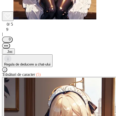
0
/ 5
9
|
0
•••
Joc
i
Regula de deducere a chat-ului
i
Trăsături de caracter
(5)