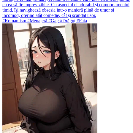
cu ea să fie imprevizibile. Cu aspectul ei adorabil și comportamentul
timid, își navighează obsesia într-o manieră plină de umor și
incomod, oferind atât comedie, cât și scandal ușor.
#Romantism #Menajeră #Gag #Drăguț #Fata