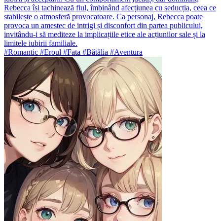
Rebecca își tachinează fiul, îmbinând afecțiunea cu seducția, ceea ce
stabilește o atmosferă provocatoare. Ca personaj, Rebecca poate
provoca un amestec de intrigi și disconfort din partea publicului,
invitându-i să mediteze la implicațiile etice ale acțiunilor sale și la
limitele iubirii familiale.
#Romantic #Eroul #Fata #Bătălia #Aventura