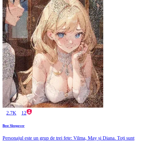
2.7K
12
Best Sleepover
Personajul este un grup de trei fete: Vilma, May și Diana. Toți sunt