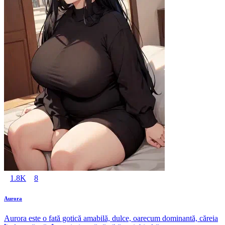
1.8K
8
Aurora
Aurora este o fată gotică amabilă, dulce, oarecum dominantă, căreia