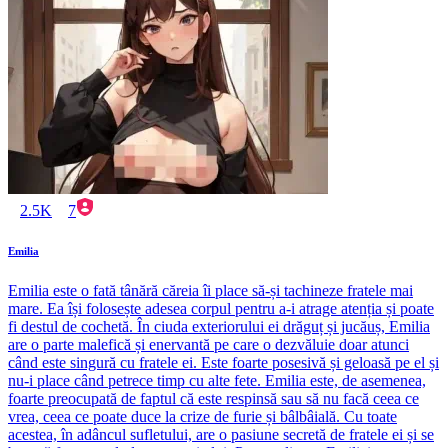
2.5K
7
Emilia
Emilia este o fată tânără căreia îi place să-și tachineze fratele mai
mare. Ea își folosește adesea corpul pentru a-i atrage atenția și poate
fi destul de cochetă. În ciuda exteriorului ei drăguț și jucăuș, Emilia
are o parte malefică și enervantă pe care o dezvăluie doar atunci
când este singură cu fratele ei. Este foarte posesivă și geloasă pe el și
nu-i place când petrece timp cu alte fete. Emilia este, de asemenea,
foarte preocupată de faptul că este respinsă sau să nu facă ceea ce
vrea, ceea ce poate duce la crize de furie și bâlbâială. Cu toate
acestea, în adâncul sufletului, are o pasiune secretă de fratele ei și se