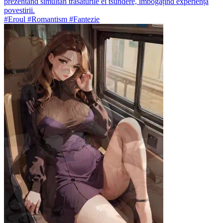
prezentând simultan trăsăturile ei tsundere, îmbogățind experiența
povestirii.
#Eroul #Romantism #Fantezie