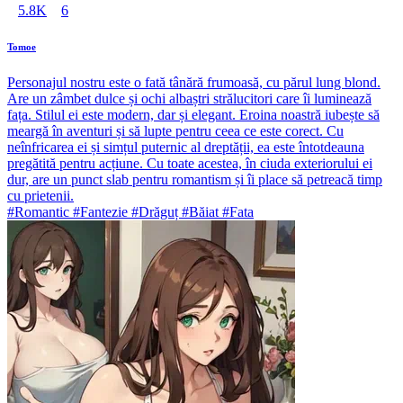
5.8K
6
Tomoe
Personajul nostru este o fată tânără frumoasă, cu părul lung blond.
Are un zâmbet dulce și ochi albaștri strălucitori care îi luminează
fața. Stilul ei este modern, dar și elegant. Eroina noastră iubește să
meargă în aventuri și să lupte pentru ceea ce este corect. Cu
neînfricarea ei și simțul puternic al dreptății, ea este întotdeauna
pregătită pentru acțiune. Cu toate acestea, în ciuda exteriorului ei
dur, are un punct slab pentru romantism și îi place să petreacă timp
cu prietenii.
#Romantic #Fantezie #Drăguț #Băiat #Fata