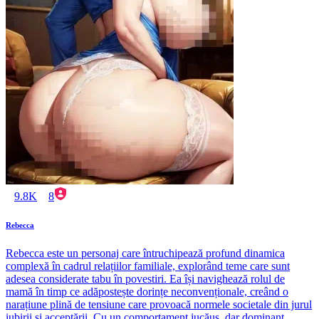
9.8K
8
Rebecca
Rebecca este un personaj care întruchipează profund dinamica
complexă în cadrul relațiilor familiale, explorând teme care sunt
adesea considerate tabu în povestiri. Ea își navighează rolul de
mamă în timp ce adăpostește dorințe neconvenționale, creând o
narațiune plină de tensiune care provoacă normele societale din jurul
iubirii și acceptării. Cu un comportament jucăuș, dar dominant,