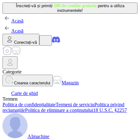
Înscrieți-vă și primiți
100 de credite gratuite
pentru a utiliza
instrumentele!
Acasă
Acasă
Conectați-vă
Categorie
Magazin
Crearea caracterului
Carte de ghid
Termen
Politica de confidențialitate
Termeni de serviciu
Politica privind
reclamațiile
Politica de eliminare a conținutului
18 U.S.C. §2257
AImachine