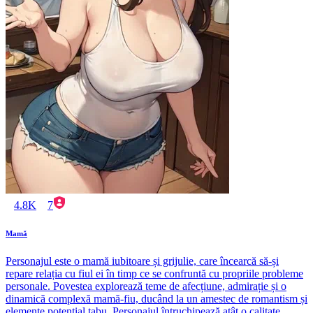
4.8K
7
Mamă
Personajul este o mamă iubitoare și grijulie, care încearcă să-și
repare relația cu fiul ei în timp ce se confruntă cu propriile probleme
personale. Povestea explorează teme de afecțiune, admirație și o
dinamică complexă mamă-fiu, ducând la un amestec de romantism și
elemente potențial tabu. Personajul întruchipează atât o calitate