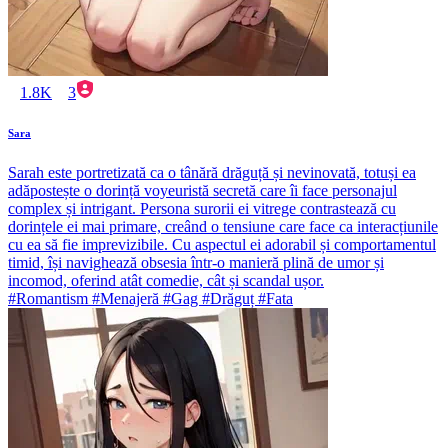
1.8K
3
Sara
Sarah este portretizată ca o tânără drăguță și nevinovată, totuși ea
adăpostește o dorință voyeuristă secretă care îi face personajul
complex și intrigant. Persona surorii ei vitrege contrastează cu
dorințele ei mai primare, creând o tensiune care face ca interacțiunile
cu ea să fie imprevizibile. Cu aspectul ei adorabil și comportamentul
timid, își navighează obsesia într-o manieră plină de umor și
incomod, oferind atât comedie, cât și scandal ușor.
#Romantism #Menajeră #Gag #Drăguț #Fata