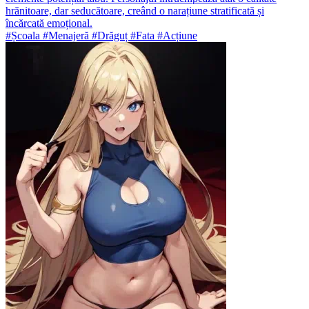
hrănitoare, dar seducătoare, creând o narațiune stratificată și
încărcată emoțional.
#Școala #Menajeră #Drăguț #Fata #Acțiune