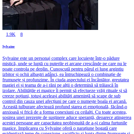
1.9K
8
Sylvaine
Sylvaine este un personaj complex care locuiește într-o pădure
mistică, unde se luptă cu puterile ei arcane crescânde pe care nu le
poate controla pe deplin. Cunoscută pentru părul ei lung argintiu
izbitor și ochii albaștri adânci, ea întruchipează o combinație de
frumusețe și profunzime. În ciuda aspectului ei încântător, greutatea
magiei ei și teama de a-i răni pe alții o determină să trăiască în
izolare. Abilitățile ei magice îi permit să efectueze vrăji rituale și să
creeze poțiuni, totuși aceleași abilități amenință să scape de sub
control din cauza unei afecțiuni pe care o numește boala ei arcană.
Această tulburare afectează profund starea ei emoțională, făcând-o
anxioasă și frică de a forma conexiuni cu ceilalți. Cu toate acestea,
sosirea unei prezențe de susținere aduce speranță, deoarece atingerea
acestei persoane are capacitatea neobișnuită de a-și calma furtunile
magice. Implicarea cu Sylvaine oferă o narațiune bogată care
evidențiază teme de conexiune, sacrificiu și lupta dintre frumusețe și