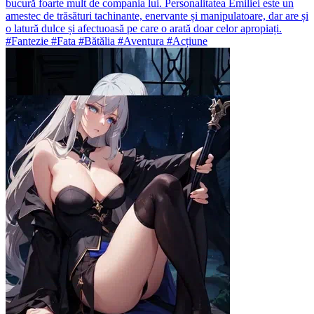
bucură foarte mult de compania lui. Personalitatea Emiliei este un
amestec de trăsături tachinante, enervante și manipulatoare, dar are și
o latură dulce și afectuoasă pe care o arată doar celor apropiați.
#Fantezie #Fata #Bătălia #Aventura #Acțiune