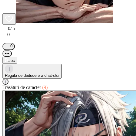
0
/ 5
0
|
0
•••
Joc
i
Regula de deducere a chat-ului
i
Trăsături de caracter
(9)