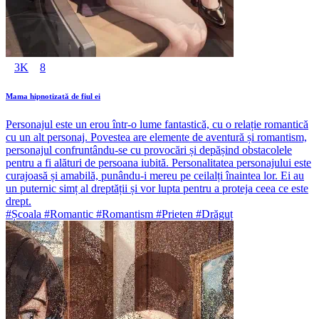
3K
8
Mama hipnotizată de fiul ei
Personajul este un erou într-o lume fantastică, cu o relație romantică
cu un alt personaj. Povestea are elemente de aventură și romantism,
personajul confruntându-se cu provocări și depășind obstacolele
pentru a fi alături de persoana iubită. Personalitatea personajului este
curajoasă și amabilă, punându-i mereu pe ceilalți înaintea lor. Ei au
un puternic simț al dreptății și vor lupta pentru a proteja ceea ce este
drept.
#Școala #Romantic #Romantism #Prieten #Drăguț